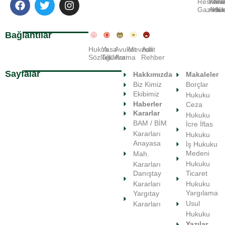
Resmi
Kara
Avu
A
Gazete
Ara
Huk
Ka
Bağlantılar
Hukuk
Yasa
Avukat
Mevzuat
Adli
Sözlüğü
Teklifleri
Arama
Rehber
Sayfalar
Hakkımızda
Makaleler
Biz Kimiz
Borçlar
Ekibimiz
Hukuku
Haberler
Ceza
Kararlar
Hukuku
BAM / BİM
İcre İflas
Kararları
Hukuku
Anayasa
İş Hukuku
Medeni
Mah.
Hukuku
Kararları
Ticaret
Danıştay
Hukuku
Kararları
Yargılama
Yargıtay
Usul
Kararları
Hukuku
Yazılar