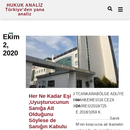
HUKUK ANALİZ
Türkiye'den yana
analiz
Ekim
2,
2020
TCANKARABÖLGE ADLİYE
2
Her Ne Kadar Eşi
MAHKEMESİ18.CEZA
Ekim
,Uyuşturucunun
DAİRESİ2018/725
2020
Sanığa Ait
E.2018/1059 K.
Olduğunu
………………………Sanık
Söylese de
M’nin kiracısına ait ikametin
Sanığın Kabulu