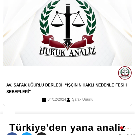
AV. ŞAFAK UĞURLU DERLEDI: “İŞÇININ HAKLI NEDENLE FESIH
SEBEPLERI”
04/12/2024
Şafak Uğurlu
Türkiye'den yana analiz