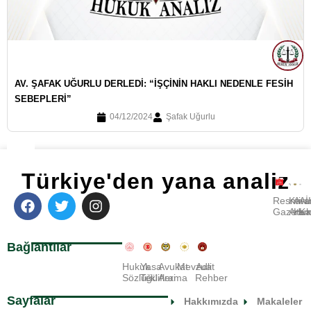
AV. ŞAFAK UĞURLU DERLEDI: “İŞÇININ HAKLI NEDENLE FESIH
SEBEPLERI”
04/12/2024
Şafak Uğurlu
Türkiye'den yana analiz
Resmi
Kara
Avu
A
Gazete
Ara
Huk
Ka
Bağlantılar
Hukuk
Yasa
Avukat
Mevzuat
Adli
Sözlüğü
Teklifleri
Arama
Rehber
Sayfalar
Hakkımızda
Makaleler