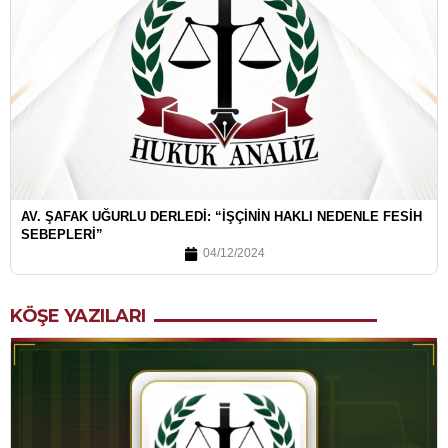
AV. ŞAFAK UĞURLU DERLEDI: “İŞÇININ HAKLI NEDENLE FESIH
SEBEPLERI”
04/12/2024
KÖŞE YAZILARI