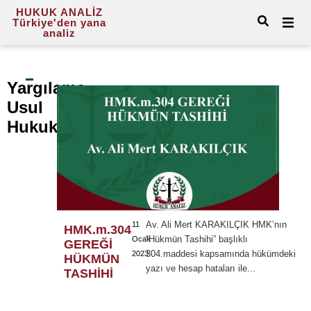
HUKUK ANALİZ
Türkiye'den yana
analiz
Yargılama
Usul
Hukuku
Av. Ali Mert KARAKILÇIK HMK’nın
11
HMK.m.304
“Hükmün Tashihi” başlıklı
Ocak
GEREĞİ
304.maddesi kapsamında hükümdeki
2023
HÜKMÜN
yazı ve hesap hataları ile...
TASHİHİ