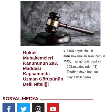
6100 sayılı Hukuk
5
Hukuk
Muhakemeleri Kanunu’nun
Aralık
Muhakemeleri
“Uzman görüşü” başlıklı
2021
Kanununun 293.
293.maddesinde; “(1)
Maddesi
Taraflar, dava konusu
Kapsamında
olayla ilgili olarak,...
Uzman Görüşünün
Delil Niteliği
SOSYAL MEDYA