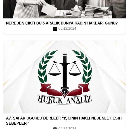
NEREDEN ÇIKTI BU 5 ARALIK DÜNYA KADIN HAKLARI GÜNÜ?
05/12/2024
AV. ŞAFAK UĞURLU DERLEDI: “İŞÇININ HAKLI NEDENLE FESIH
SEBEPLERI”
04/12/2024