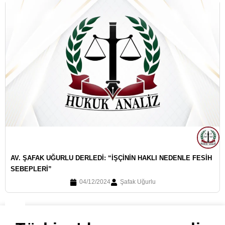
AV. ŞAFAK UĞURLU DERLEDI: “İŞÇININ HAKLI NEDENLE FESIH
SEBEPLERI”
04/12/2024
Şafak Uğurlu