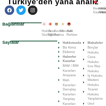
Türkiye'den yana analiz
Resmi
Kara
Avu
A
Gazete
Ara
Huk
Ka
Bağlantılar
Hukuk
Yasa
Avukat
Mevzuat
Adli
Sözlüğü
Teklifleri
Arama
Rehber
Sayfalar
Hakkımızda
Makaleler
Biz Kimiz
Borçlar
Ekibimiz
Hukuku
Haberler
Ceza
Kararlar
Hukuku
BAM / BİM
İcre İflas
Kararları
Hukuku
Anayasa
İş Hukuku
Medeni
Mah.
Hukuku
Kararları
Ticaret
Danıştay
Hukuku
Kararları
Yargılama
Yargıtay
Usul
Kararları