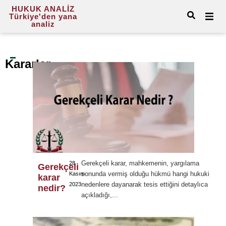
HUKUK ANALİZ
Türkiye'den yana
analiz
Kararlar
Gerekçeli karar, mahkemenin, yargılama
28
Gerekçeli
sonunda vermiş olduğu hükmü hangi hukuki
Kasım
karar
nedenlere dayanarak tesis ettiğini detaylıca
2023
nedir?
açıkladığı,...