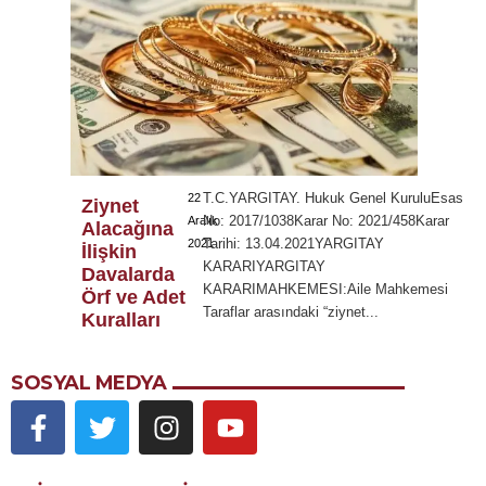
T.C.YARGITAY. Hukuk Genel KuruluEsas
22
Ziynet
No: 2017/1038Karar No: 2021/458Karar
Aralık
Alacağına
Tarihi: 13.04.2021YARGITAY
2021
İlişkin
KARARIYARGITAY
Davalarda
KARARIMAHKEMESI:Aile Mahkemesi
Örf ve Adet
Taraflar arasındaki “ziynet...
Kuralları
SOSYAL MEDYA