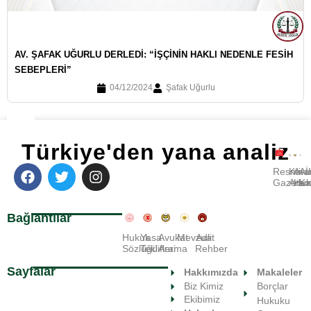
AV. ŞAFAK UĞURLU DERLEDI: “İŞÇININ HAKLI NEDENLE FESIH
SEBEPLERI”
04/12/2024
Şafak Uğurlu
Türkiye'den yana analiz
Resmi
Kara
Avu
A
Gazete
Ara
Huk
Ka
Bağlantılar
Hukuk
Yasa
Avukat
Mevzuat
Adli
Sözlüğü
Teklifleri
Arama
Rehber
Sayfalar
Hakkımızda
Makaleler
Biz Kimiz
Borçlar
Ekibimiz
Hukuku