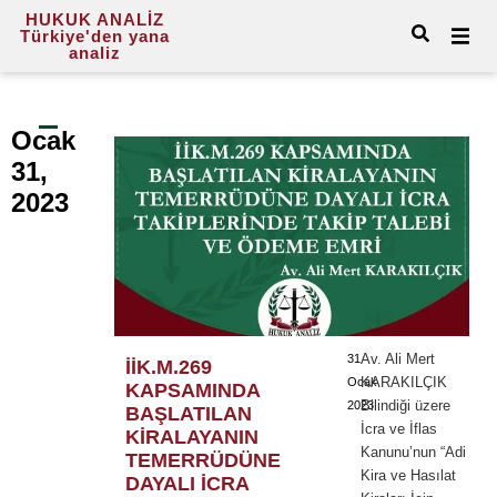
HUKUK ANALİZ
Türkiye'den yana
analiz
Ocak
31,
2023
Av. Ali Mert
31
İİK.M.269
KARAKILÇIK
Ocak
KAPSAMINDA
Bilindiği üzere
2023
BAŞLATILAN
İcra ve İflas
KİRALAYANIN
Kanunu’nun “Adi
TEMERRÜDÜNE
Kira ve Hasılat
DAYALI İCRA