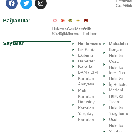
Resmi
Kara
Avu
A
Gazete
Ara
Huk
Ka
Bağlantılar
Hukuk
Yasa
Avukat
Mevzuat
Adli
Sözlüğü
Teklifleri
Arama
Rehber
Sayfalar
Hakkımızda
Makaleler
Biz Kimiz
Borçlar
Ekibimiz
Hukuku
Haberler
Ceza
Kararlar
Hukuku
BAM / BİM
İcre İflas
Kararları
Hukuku
Anayasa
İş Hukuku
Medeni
Mah.
Hukuku
Kararları
Ticaret
Danıştay
Hukuku
Kararları
Yargılama
Yargıtay
Usul
Kararları
Hukuku
Yazılar