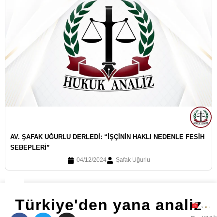
AV. ŞAFAK UĞURLU DERLEDI: “İŞÇININ HAKLI NEDENLE FESIH
SEBEPLERI”
04/12/2024
Şafak Uğurlu
Türkiye'den yana analiz