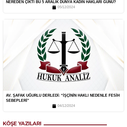
NEREDEN ÇIKTI BU 5 ARALIK DÜNYA KADIN HAKLARI GÜNÜ?
05/12/2024
AV. ŞAFAK UĞURLU DERLEDI: “İŞÇININ HAKLI NEDENLE FESIH
SEBEPLERI”
04/12/2024
KÖŞE YAZILARI