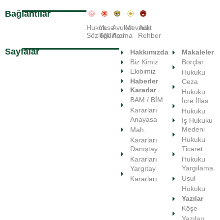
Bağlantılar
Hukuk
Yasa
Avukat
Mevzuat
Adli
Sözlüğü
Teklifleri
Arama
Rehber
Sayfalar
Hakkımızda
Makaleler
Biz Kimiz
Borçlar
Ekibimiz
Hukuku
Haberler
Ceza
Kararlar
Hukuku
BAM / BİM
İcre İflas
Kararları
Hukuku
Anayasa
İş Hukuku
Medeni
Mah.
Hukuku
Kararları
Ticaret
Danıştay
Hukuku
Kararları
Yargılama
Yargıtay
Usul
Kararları
Hukuku
Yazılar
Köşe
Yazıları