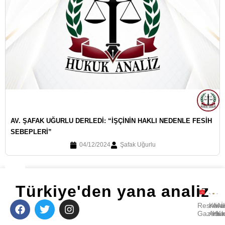
AV. ŞAFAK UĞURLU DERLEDI: “İŞÇININ HAKLI NEDENLE FESIH
SEBEPLERI”
04/12/2024
Şafak Uğurlu
Türkiye'den yana analiz
Resmi
Kara
Avu
A
Gazete
Ara
Huk
Ka