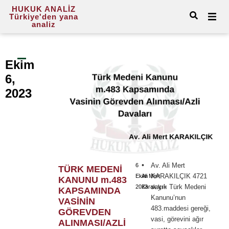
HUKUK ANALİZ
Türkiye'den yana
analiz
Ekim
6,
2023
•
Av. Ali Mert
6
TÜRK MEDENİ
KARAKILÇIK 4721
Ekim
Ali Mert
KANUNU m.483
sayılı Türk Medeni
2023
Karakılçık
KAPSAMINDA
Kanunu’nun
VASİNİN
483.maddesi gereği,
GÖREVDEN
vasi, görevini ağır
ALINMASI/AZLİ