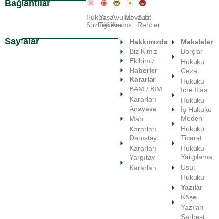
Bağlantılar
Hukuk
Yasa
Avukat
Mevzuat
Adli
Sözlüğü
Teklifleri
Arama
Rehber
Sayfalar
Hakkımızda
Makaleler
Biz Kimiz
Borçlar
Ekibimiz
Hukuku
Haberler
Ceza
Kararlar
Hukuku
BAM / BİM
İcre İflas
Kararları
Hukuku
Anayasa
İş Hukuku
Medeni
Mah.
Hukuku
Kararları
Ticaret
Danıştay
Hukuku
Kararları
Yargılama
Yargıtay
Usul
Kararları
Hukuku
Yazılar
Köşe
Yazıları
Serbest