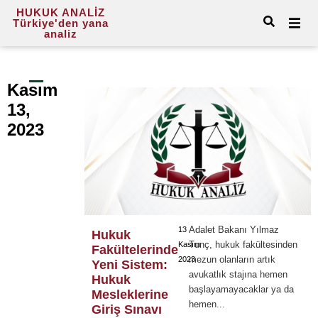
HUKUK ANALİZ
Türkiye'den yana
analiz
Kasım
13,
2023
Adalet Bakanı Yılmaz
13
Hukuk
Tunç, hukuk fakültesinden
Kasım
Fakültelerinde
mezun olanların artık
2023
Yeni Sistem:
avukatlık stajına hemen
Hukuk
başlayamayacaklar ya da
Mesleklerine
hemen...
Giriş Sınavı