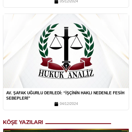
05/12/2024
AV. ŞAFAK UĞURLU DERLEDI: “İŞÇININ HAKLI NEDENLE FESIH
SEBEPLERI”
04/12/2024
KÖŞE YAZILARI