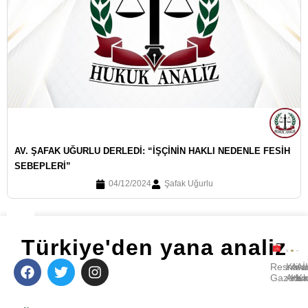
AV. ŞAFAK UĞURLU DERLEDI: “İŞÇININ HAKLI NEDENLE FESIH
SEBEPLERI”
04/12/2024
Şafak Uğurlu
Türkiye'den yana analiz
Resmi
Kara
Avu
A
Gazete
Ara
Huk
Ka