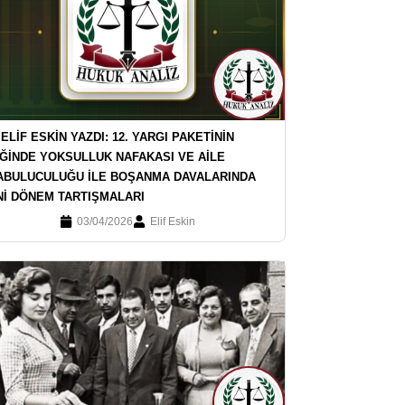
 ELİF ESKİN YAZDI: 12. YARGI PAKETİNİN
İĞİNDE YOKSULLUK NAFAKASI VE AİLE
ABULUCULUĞU İLE BOŞANMA DAVALARINDA
Nİ DÖNEM TARTIŞMALARI
03/04/2026
Elif Eskin