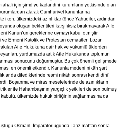
hali için şimdiye kadar dini kurumların yetkisinde olan
u kurumlardan alarak Cumhuriyet kanunlarına
te iken, ülkemizdeki azınlıklar (önce Yahudiler, ardından
unda oluşan beklentileri karşılıksız bırakmayarak Aile
ni Kanun’un gereklerine uymayı kabul etmiştir.
 ve Ermeni Katolik ve Protestan cemaatleri Lozan
ırakılan Aile Hukukuna dair hak ve yükümlülüklerden
at beyanları, yurdumuzda artık Aile Hukukunda toplumun
anması sonucunu doğurmuştur. Bu çok önemli gelişmede
ması en önemli etkendir. Kanunla medeni nikâh şart
ıklar da dilediklerinde resmi nikâh sonrası kendi dinî
lerdi. Boşanma ve miras meselelerinde de azınlıkların
atrikler ile Hahambaşının yargıçlık yetkileri de son bulmuş
kabulü, ülkemizde hukuk birliğinin sağlanmasına da
uştuğu Osmanlı İmparatorluğunda Tanzimat’tan sonra