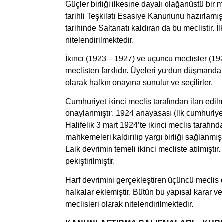
Güçler birliği ilkesine dayalı olağanüstü bir
tarihli Teşkilatı Esasiye Kanununu hazırlamı
tarihinde Saltanatı kaldıran da bu meclistir. 
nitelendirilmektedir.
İkinci (1923 – 1927) ve üçüncü meclisler (192
meclisten farklıdır. Üyeleri yurdun düşmand
olarak halkın onayına sunulur ve seçilirler.
Cumhuriyet ikinci meclis tarafından ilan edil
onaylanmıştır. 1924 anayasası (ilk cumhuriyet
Halifelik 3 mart 1924’te ikinci meclis tarafınd
mahkemeleri kaldırılıp yargı birliği sağlanmıştı
Laik devrimin temeli ikinci mecliste atılmıştı
pekiştirilmiştir.
Harf devrimini gerçekleştiren üçüncü meclis d
halkalar eklemiştir. Bütün bu yapısal karar 
meclisleri olarak nitelendirilmektedir.