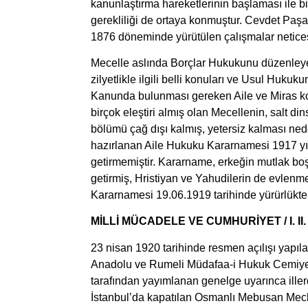
kanunlaştırma hareketlerinin başlaması ile 
gerekliliği de ortaya konmuştur. Cevdet Paşa
1876 döneminde yürütülen çalışmalar netices
Mecelle aslında Borçlar Hukukunu düzenley
zilyetlikle ilgili belli konuları ve Usul Hukuku
Kanunda bulunması gereken Aile ve Miras ko
birçok eleştiri almış olan Mecellenin, salt d
bölümü çağ dışı kalmış, yetersiz kalması nede
hazırlanan Aile Hukuku Kararnamesi 1917 yılı
getirmemiştir. Kararname, erkeğin mutlak bo
getirmiş, Hristiyan ve Yahudilerin de evlen
Kararnamesi 19.06.1919 tarihinde yürürlükten 
MİLLİ MÜCADELE VE CUMHURİYET / I. II.
23 nisan 1920 tarihinde resmen açılışı yapıl
Anadolu ve Rumeli Müdafaa-i Hukuk Cemiyet
tarafından yayımlanan genelge uyarınca illerd
İstanbul’da kapatılan Osmanlı Mebusan Mecl