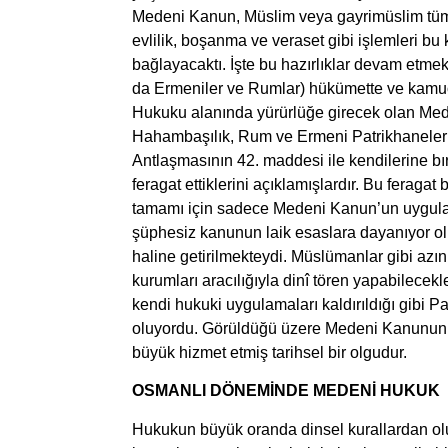
Medeni Kanun, Müslim veya gayrimüslim tüm a
evlilik, boşanma ve veraset gibi işlemleri b
bağlayacaktı. İşte bu hazırlıklar devam etmek
da Ermeniler ve Rumlar) hükümette ve kamuoy
Hukuku alanında yürürlüğe girecek olan Mede
Hahambaşılık, Rum ve Ermeni Patrikhaneleri
Antlaşmasının 42. maddesi ile kendilerine b
feragat ettiklerini açıklamışlardır. Bu ferag
tamamı için sadece Medeni Kanun’un uygul
şüphesiz kanunun laik esaslara dayanıyor ol
haline getirilmekteydi. Müslümanlar gibi azınl
kurumları aracılığıyla dinî tören yapabilecek
kendi hukuki uygulamaları kaldırıldığı gibi P
oluyordu. Görüldüğü üzere Medeni Kanunun 
büyük hizmet etmiş tarihsel bir olgudur.
OSMANLI DÖNEMİNDE MEDENİ HUKUK
Hukukun büyük oranda dinsel kurallardan ol