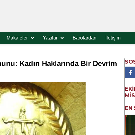
Makaleler
Yazılar
Barolardan
İletişim
SO
nunu: Kadın Haklarında Bir Devrim
EKI
MIS
EN 