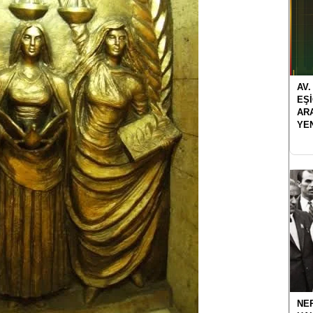
AV.
EŞ
AR
YE
NER