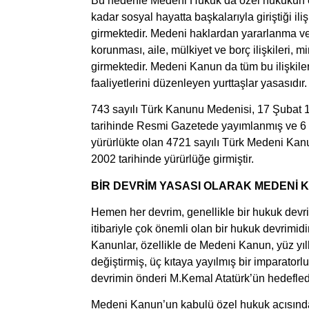
Bu nedenle Medeni Hukuk da özel hukukun e
kadar sosyal hayatta başkalarıyla giriştiği i
girmektedir. Medeni haklardan yararlanma ve o
korunması, aile, mülkiyet ve borç ilişkileri
girmektedir. Medeni Kanun da tüm bu ilişkil
faaliyetlerini düzenleyen yurttaşlar yasasıdır.
743 sayılı Türk Kanunu Medenisi, 17 Şubat 
tarihinde Resmi Gazetede yayımlanmış ve 6 a
yürürlükte olan 4721 sayılı Türk Medeni Kan
2002 tarihinde yürürlüğe girmiştir.
BİR DEVRİM YASASI OLARAK MEDENİ 
Hemen her devrim, genellikle bir hukuk devr
itibariyle çok önemli olan bir hukuk devrimi
Kanunlar, özellikle de Medeni Kanun, yüz yı
değiştirmiş, üç kıtaya yayılmış bir imparator
devrimin önderi M.Kemal Atatürk’ün hedefledi
Medeni Kanun’un kabulü özel hukuk açısınd