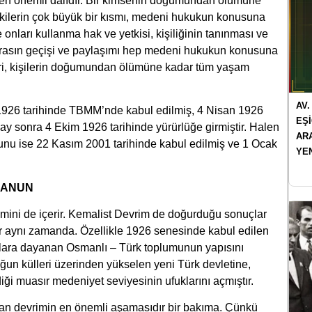
n önemli dalıdır. Bir kimsenin doğumundan ölümüne
lişkilerin çok büyük bir kısmı, medeni hukukun konusuna
nları kullanma hak ve yetkisi, kişiliğinin tanınması ve
, mirasın geçişi ve paylaşımı hep medeni hukukun konusuna
eri, kişilerin doğumundan ölümüne kadar tüm yaşam
AV.
1926 tarihinde TBMM’nde kabul edilmiş, 4 Nisan 1926
EŞ
y sonra 4 Ekim 1926 tarihinde yürürlüğe girmiştir. Halen
AR
unu ise 22 Kasım 2001 tarihinde kabul edilmiş ve 1 Ocak
YE
KANUN
imini de içerir. Kemalist Devrim de doğurduğu sonuçlar
dir aynı zamanda. Özellikle 1926 senesinde kabul edilen
llara dayanan Osmanlı – Türk toplumunun yapısını
luğun külleri üzerinden yükselen yeni Türk devletine,
ği muasır medeniyet seviyesinin ufuklarını açmıştır.
an devrimin en önemli aşamasıdır bir bakıma. Çünkü