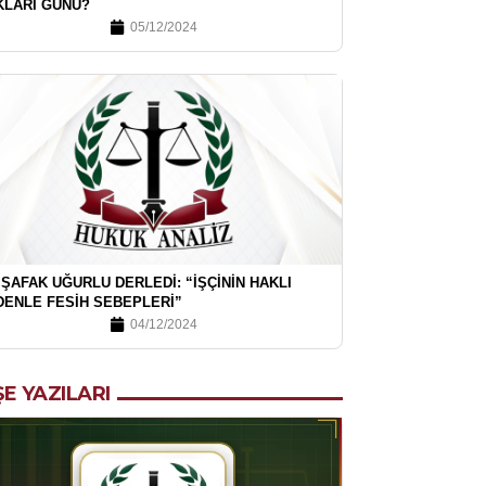
KLARI GÜNÜ?
05/12/2024
 ŞAFAK UĞURLU DERLEDI: “İŞÇININ HAKLI
DENLE FESIH SEBEPLERI”
04/12/2024
E YAZILARI