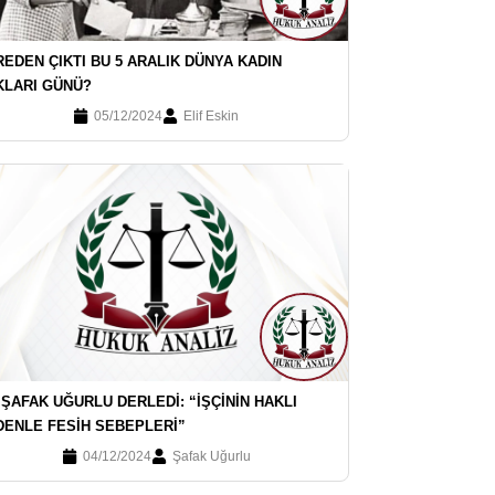
EDEN ÇIKTI BU 5 ARALIK DÜNYA KADIN
KLARI GÜNÜ?
05/12/2024
Elif Eskin
 ŞAFAK UĞURLU DERLEDI: “İŞÇININ HAKLI
DENLE FESIH SEBEPLERI”
04/12/2024
Şafak Uğurlu