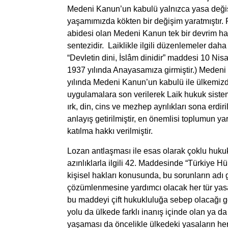
Medeni Kanun’un kabulü yalnızca yasa değişi
yaşamımızda kökten bir değişim yaratmıştır. P
abidesi olan Medeni Kanun tek bir devrim har
sentezidir. Laiklikle ilgili düzenlemeler da
“Devletin dini, İslâm dinidir” maddesi 10 Nisan
1937 yılında Anayasamıza girmiştir.) Medeni
yılında Medeni Kanun’un kabulü ile ülkemiz
uygulamalara son verilerek Laik hukuk sistem
ırk, din, cins ve mezhep ayrılıkları sona erdi
anlayış getirilmiştir, en önemlisi toplumun y
katılma hakkı verilmiştir.
Lozan antlaşması ile esas olarak çoklu hukuk
azınlıklarla ilgili 42. Maddesinde “Türkiye 
kişisel hakları konusunda, bu sorunların adı
çözümlenmesine yardımcı olacak her tür yasay
bu maddeyi çift hukukluluğa sebep olacağı g
yolu da ülkede farklı inanış içinde olan ya d
yaşaması da öncelikle ülkedeki yasaların h