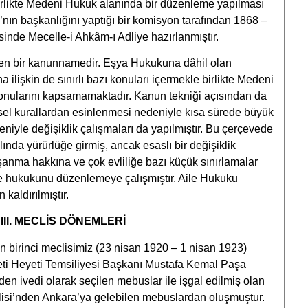
birlikte Medeni Hukuk alanında bir düzenleme yapılması
’nın başkanlığını yaptığı bir komisyon tarafından 1868 –
inde Mecelle-i Ahkâm-ı Adliye hazırlanmıştır.
en bir kanunnamedir. Eşya Hukukuna dâhil olan
na ilişkin de sınırlı bazı konuları içermekle birlikte Medeni
nularını kapsamamaktadır. Kanun tekniği açısından da
insel kurallardan esinlenmesi nedeniyle kısa sürede büyük
niyle değişiklik çalışmaları da yapılmıştır. Bu çerçevede
nda yürürlüğe girmiş, ancak esaslı bir değişiklik
şanma hakkına ve çok evliliğe bazı küçük sınırlamalar
me hukukunu düzenlemeye çalışmıştır. Aile Hukuku
kaldırılmıştır.
 III. MECLİS DÖNEMLERİ
an birinci meclisimiz (23 nisan 1920 – 1 nisan 1923)
i Heyeti Temsiliyesi Başkanı Mustafa Kemal Paşa
en ivedi olarak seçilen mebuslar ile işgal edilmiş olan
isi’nden Ankara’ya gelebilen mebuslardan oluşmuştur.