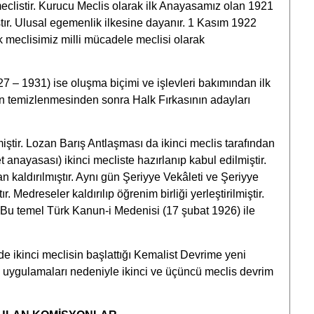
 meclistir. Kurucu Meclis olarak ilk Anayasamız olan 1921
ştır. Ulusal egemenlik ilkesine dayanır. 1 Kasım 1922
İlk meclisimiz milli mücadele meclisi olarak
7 – 1931) ise oluşma biçimi ve işlevleri bakımından ilk
an temizlenmesinden sonra Halk Fırkasının adayları
miştir. Lozan Barış Antlaşması da ikinci meclis tarafından
 anayasası) ikinci mecliste hazırlanıp kabul edilmiştir.
an kaldırılmıştır. Aynı gün Şeriyye Vekâleti ve Şeriyye
r. Medreseler kaldırılıp öğrenim birliği yerleştirilmiştir.
r. Bu temel Türk Kanun-i Medenisi (17 şubat 1926) ile
e ikinci meclisin başlattığı Kemalist Devrime yeni
ve uygulamaları nedeniyle ikinci ve üçüncü meclis devrim