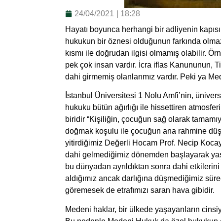
24/04/2021
|
18:28
Hayatı boyunca herhangi bir adliyenin kapısı
hukukun bir öznesi olduğunun farkında olmaz
kısmı ile doğrudan ilgisi olmamış olabilir. Ö
pek çok insan vardır. İcra iflas Kanununun,
dahi girmemiş olanlarımız vardır. Peki ya M
İstanbul Üniversitesi 1 Nolu Amfi’nin, ünivers
hukuku bütün ağırlığı ile hissettiren atmosfe
biridir “Kişiliğin, çocuğun sağ olarak tamam
doğmak koşulu ile çocuğun ana rahmine düş
yitirdiğimiz Değerli Hocam Prof. Necip Koc
dahi gelmediğimiz dönemden başlayarak yaş
bu dünyadan ayrıldıktan sonra dahi etkiler
aldığımız ancak darlığına düşmediğimiz sürec
göremesek de etrafımızı saran hava gibidir.
Medeni haklar, bir ülkede yaşayanların cinsi