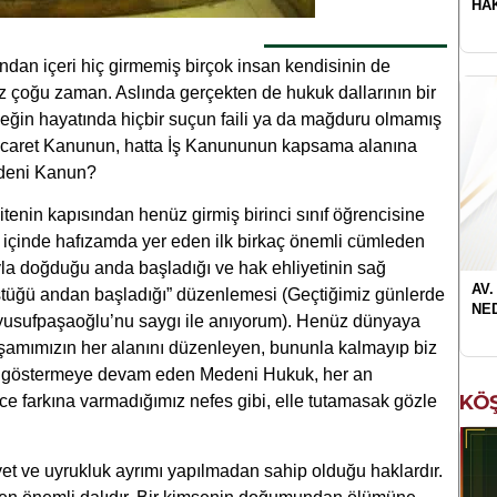
HA
ndan içeri hiç girmemiş birçok insan kendisinin de
 çoğu zaman. Aslında gerçekten de hukuk dallarının bir
rneğin hayatında hiçbir suçun faili ya da mağduru olmamış
 Ticaret Kanunun, hatta İş Kanununun kapsama alanına
edeni Kanun?
itenin kapısından henüz girmiş birinci sınıf öğrencisine
ri içinde hafızamda yer eden ilk birkaç önemli cümleden
ıyla doğduğu anda başladığı ve hak ehliyetinin sağ
AV.
tüğü andan başladığı” düzenlemesi (Geçtiğimiz günlerde
NE
ayusufpaşaoğlu’nu saygı ile anıyorum). Henüz dünyaya
amımızın her alanını düzenleyen, bununla kalmayıp biz
ini göstermeye devam eden Medeni Hukuk, her an
KÖŞ
e farkına varmadığımız nefes gibi, elle tutamasak gözle
yet ve uyrukluk ayrımı yapılmadan sahip olduğu haklardır.