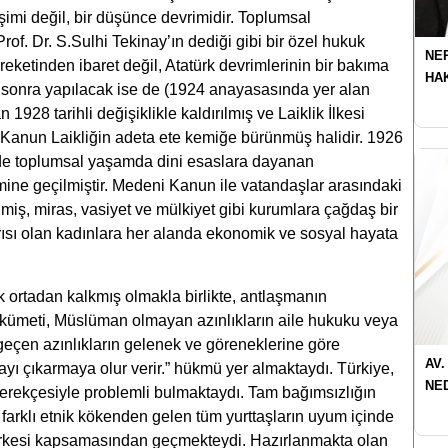
mi değil, bir düşünce devrimidir. Toplumsal
rof. Dr. S.Sulhi Tekinay’ın dediği gibi bir özel hukuk
NER
eketinden ibaret değil, Atatürk devrimlerinin bir bakıma
HA
ha sonra yapılacak ise de (1924 anayasasında yer alan
 1928 tarihli değişiklikle kaldırılmış ve Laiklik İlkesi
 Kanun Laikliğin adeta ete kemiğe bürünmüş halidir. 1926
de toplumsal yaşamda dini esaslara dayanan
ine geçilmiştir. Medeni Kanun ile vatandaşlar arasındaki
rilmiş, miras, vasiyet ve mülkiyet gibi kurumlara çağdaş bir
arısı olan kadınlara her alanda ekonomik ve sosyal hayata
 ortadan kalkmış olmakla birlikte, antlaşmanın
Hükümeti, Müslüman olmayan azınlıkların aile hukuku veya
 geçen azınlıkların gelenek ve göreneklerine göre
AV.
ı çıkarmaya olur verir.” hükmü yer almaktaydı. Türkiye,
NE
erekçesiyle problemli bulmaktaydı. Tam bağımsızlığın
a farklı etnik kökenden gelen tüm yurttaşların uyum içinde
erkesi kapsamasından geçmekteydi. Hazırlanmakta olan