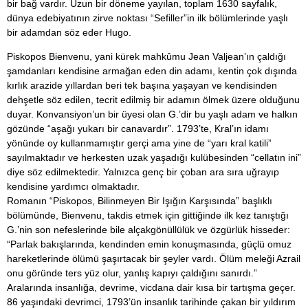
bir bağ vardır. Uzun bir döneme yayılan, toplam 1630 sayfalık,
dünya edebiyatının zirve noktası “Sefiller”in ilk bölümlerinde yaşlı
bir adamdan söz eder Hugo.
Piskopos Bienvenu, yani kürek mahkûmu Jean Valjean’ın çaldığı
şamdanları kendisine armağan eden din adamı, kentin çok dışında
kırlık arazide yıllardan beri tek başına yaşayan ve kendisinden
dehşetle söz edilen, tecrit edilmiş bir adamın ölmek üzere olduğunu
duyar. Konvansiyon’un bir üyesi olan G.’dir bu yaşlı adam ve halkın
gözünde “aşağı yukarı bir canavardır”. 1793’te, Kral’ın idamı
yönünde oy kullanmamıştır gerçi ama yine de “yarı kral katili”
sayılmaktadır ve herkesten uzak yaşadığı kulübesinden “cellatın ini”
diye söz edilmektedir. Yalnızca genç bir çoban ara sıra uğrayıp
kendisine yardımcı olmaktadır.
Romanın “Piskopos, Bilinmeyen Bir Işığın Karşısında” başlıklı
bölümünde, Bienvenu, takdis etmek için gittiğinde ilk kez tanıştığı
G.’nin son nefeslerinde bile alçakgönüllülük ve özgürlük hisseder:
“Parlak bakışlarında, kendinden emin konuşmasında, güçlü omuz
hareketlerinde ölümü şaşırtacak bir şeyler vardı. Ölüm meleği Azrail
onu göründe ters yüz olur, yanlış kapıyı çaldığını sanırdı.”
Aralarında insanlığa, devrime, vicdana dair kısa bir tartışma geçer.
86 yaşındaki devrimci, 1793’ün insanlık tarihinde çakan bir yıldırım