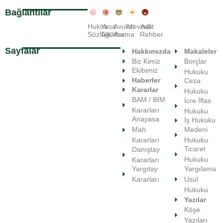
Bağlantılar
Hukuk
Yasa
Avukat
Mevzuat
Adli
Sözlüğü
Teklifleri
Arama
Rehber
Sayfalar
Hakkımızda
Makaleler
Biz Kimiz
Borçlar
Ekibimiz
Hukuku
Haberler
Ceza
Kararlar
Hukuku
BAM / BİM
İcre İflas
Kararları
Hukuku
Anayasa
İş Hukuku
Medeni
Mah.
Hukuku
Kararları
Ticaret
Danıştay
Hukuku
Kararları
Yargılama
Yargıtay
Usul
Kararları
Hukuku
Yazılar
Köşe
Yazıları