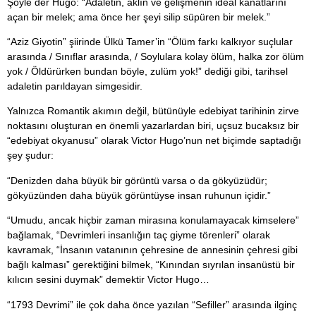
Şöyle der Hugo: “Adaletin, aklın ve gelişmenin ideal kanatlarını
açan bir melek; ama önce her şeyi silip süpüren bir melek.”
“Aziz Giyotin” şiirinde Ülkü Tamer’in “Ölüm farkı kalkıyor suçlular
arasında / Sınıflar arasında, / Soylulara kolay ölüm, halka zor ölüm
yok / Öldürürken bundan böyle, zulüm yok!” dediği gibi, tarihsel
adaletin parıldayan simgesidir.
Yalnızca Romantik akımın değil, bütünüyle edebiyat tarihinin zirve
noktasını oluşturan en önemli yazarlardan biri, uçsuz bucaksız bir
“edebiyat okyanusu” olarak Victor Hugo’nun net biçimde saptadığı
şey şudur:
“Denizden daha büyük bir görüntü varsa o da gökyüzüdür;
gökyüzünden daha büyük görüntüyse insan ruhunun içidir.”
“Umudu, ancak hiçbir zaman mirasına konulamayacak kimselere”
bağlamak, “Devrimleri insanlığın taç giyme törenleri” olarak
kavramak, “İnsanın vatanının çehresine de annesinin çehresi gibi
bağlı kalması” gerektiğini bilmek, “Kınından sıyrılan insanüstü bir
kılıcın sesini duymak” demektir Victor Hugo…
“1793 Devrimi” ile çok daha önce yazılan “Sefiller” arasında ilginç