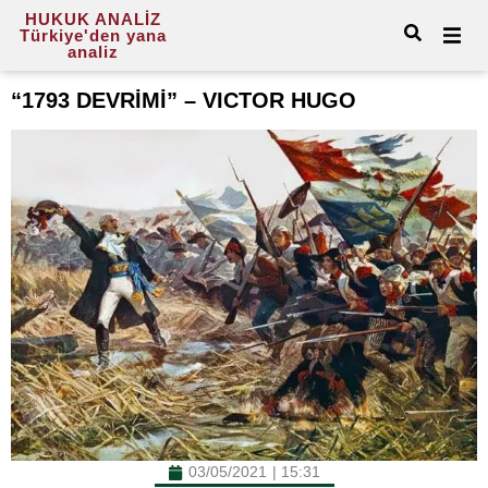
HUKUK ANALİZ
Türkiye'den yana
analiz
“1793 DEVRİMİ” – VICTOR HUGO
03/05/2021
|
15:31