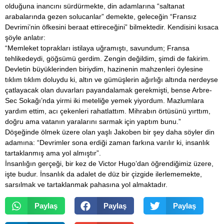
olduğuna inancını sürdürmekte, din adamlarına “saltanat
arabalarında gezen solucanlar” demekte, geleceğin “Fransız
Devrimi’nin öfkesini beraat ettireceğini” bilmektedir. Kendisini kısaca
şöyle anlatır:
“Memleket toprakları istilaya uğramıştı, savundum; Fransa
tehlikedeydi, göğsümü gerdim. Zengin değildim, şimdi de fakirim.
Devletin büyüklerinden biriydim, hazinenin mahzenleri öylesine
tıklım tıklım doluydu ki, altın ve gümüşlerin ağırlığı altında nerdeyse
çatlayacak olan duvarları payandalamak gerekmişti, bense Arbre-
Sec Sokağı’nda yirmi iki meteliğe yemek yiyordum. Mazlumlara
yardım ettim, acı çekenleri rahatlattım. Mihrabın örtüsünü yırttım,
doğru ama vatanın yaralarını sarmak için yaptım bunu.”
Döşeğinde ölmek üzere olan yaşlı Jakoben bir şey daha söyler din
adamına: “Devrimler sona erdiği zaman farkına varılır ki, insanlık
tartaklanmış ama yol almıştır”.
İnsanlığın gerçeği, bir kez de Victor Hugo’dan öğrendiğimiz üzere,
işte budur. İnsanlık da adalet de düz bir çizgide ilerlememekte,
sarsılmak ve tartaklanmak pahasına yol almaktadır.
Paylaş
Paylaş
Paylaş