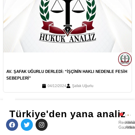
AV. ŞAFAK UĞURLU DERLEDI: “İŞÇININ HAKLI NEDENLE FESIH
SEBEPLERI”
04/12/2024
Şafak Uğurlu
Türkiye'den yana analiz
Resmi
Kara
Avu
A
Gazete
Ara
Huk
Ka