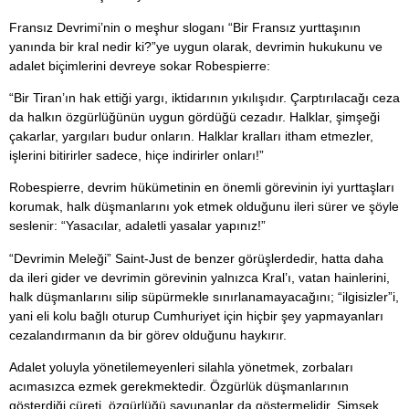
Fransız Devrimi’nin o meşhur sloganı “Bir Fransız yurttaşının
yanında bir kral nedir ki?”ye uygun olarak, devrimin hukukunu ve
adalet biçimlerini devreye sokar Robespierre:
“Bir Tiran’ın hak ettiği yargı, iktidarının yıkılışıdır. Çarptırılacağı ceza
da halkın özgürlüğünün uygun gördüğü cezadır. Halklar, şimşeği
çakarlar, yargıları budur onların. Halklar kralları itham etmezler,
işlerini bitirirler sadece, hiçe indirirler onları!”
Robespierre, devrim hükümetinin en önemli görevinin iyi yurttaşları
korumak, halk düşmanlarını yok etmek olduğunu ileri sürer ve şöyle
seslenir: “Yasacılar, adaletli yasalar yapınız!”
“Devrimin Meleği” Saint-Just de benzer görüşlerdedir, hatta daha
da ileri gider ve devrimin görevinin yalnızca Kral’ı, vatan hainlerini,
halk düşmanlarını silip süpürmekle sınırlanamayacağını; “ilgisizler”i,
yani eli kolu bağlı oturup Cumhuriyet için hiçbir şey yapmayanları
cezalandırmanın da bir görev olduğunu haykırır.
Adalet yoluyla yönetilemeyenleri silahla yönetmek, zorbaları
acımasızca ezmek gerekmektedir. Özgürlük düşmanlarının
gösterdiği cüreti, özgürlüğü savunanlar da göstermelidir. Şimşek