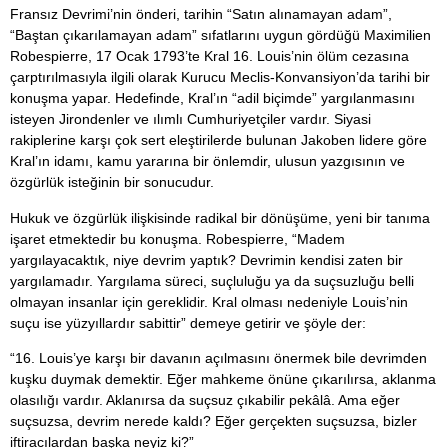
Fransız Devrimi’nin önderi, tarihin “Satın alınamayan adam”,
“Baştan çıkarılamayan adam” sıfatlarını uygun gördüğü Maximilien
Robespierre, 17 Ocak 1793’te Kral 16. Louis’nin ölüm cezasına
çarptırılmasıyla ilgili olarak Kurucu Meclis-Konvansiyon’da tarihi bir
konuşma yapar. Hedefinde, Kral’ın “adil biçimde” yargılanmasını
isteyen Jirondenler ve ılımlı Cumhuriyetçiler vardır. Siyasi
rakiplerine karşı çok sert eleştirilerde bulunan Jakoben lidere göre
Kral’ın idamı, kamu yararına bir önlemdir, ulusun yazgısının ve
özgürlük isteğinin bir sonucudur.
Hukuk ve özgürlük ilişkisinde radikal bir dönüşüme, yeni bir tanıma
işaret etmektedir bu konuşma. Robespierre, “Madem
yargılayacaktık, niye devrim yaptık? Devrimin kendisi zaten bir
yargılamadır. Yargılama süreci, suçluluğu ya da suçsuzluğu belli
olmayan insanlar için gereklidir. Kral olması nedeniyle Louis’nin
suçu ise yüzyıllardır sabittir” demeye getirir ve şöyle der:
“16. Louis’ye karşı bir davanın açılmasını önermek bile devrimden
kuşku duymak demektir. Eğer mahkeme önüne çıkarılırsa, aklanma
olasılığı vardır. Aklanırsa da suçsuz çıkabilir pekâlâ. Ama eğer
suçsuzsa, devrim nerede kaldı? Eğer gerçekten suçsuzsa, bizler
iftiracılardan başka neyiz ki?”