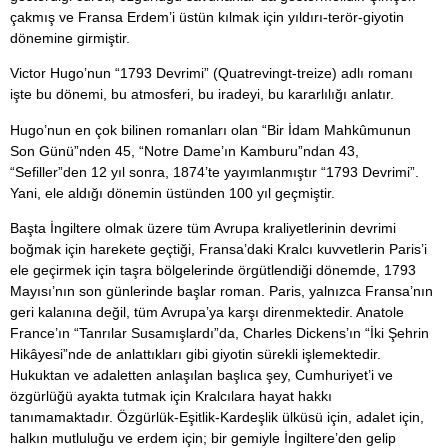
çakmış ve Fransa Erdem’i üstün kılmak için yıldırı-terör-giyotin
dönemine girmiştir.
Victor Hugo’nun “1793 Devrimi” (Quatrevingt-treize) adlı romanı
işte bu dönemi, bu atmosferi, bu iradeyi, bu kararlılığı anlatır.
Hugo’nun en çok bilinen romanları olan “Bir İdam Mahkûmunun
Son Günü”nden 45, “Notre Dame’ın Kamburu”ndan 43,
“Sefiller”den 12 yıl sonra, 1874’te yayımlanmıştır “1793 Devrimi”.
Yani, ele aldığı dönemin üstünden 100 yıl geçmiştir.
Başta İngiltere olmak üzere tüm Avrupa kraliyetlerinin devrimi
boğmak için harekete geçtiği, Fransa’daki Kralcı kuvvetlerin Paris’i
ele geçirmek için taşra bölgelerinde örgütlendiği dönemde, 1793
Mayısı’nın son günlerinde başlar roman. Paris, yalnızca Fransa’nın
geri kalanına değil, tüm Avrupa’ya karşı direnmektedir. Anatole
France’ın “Tanrılar Susamışlardı”da, Charles Dickens’ın “İki Şehrin
Hikâyesi”nde de anlattıkları gibi giyotin sürekli işlemektedir.
Hukuktan ve adaletten anlaşılan başlıca şey, Cumhuriyet’i ve
özgürlüğü ayakta tutmak için Kralcılara hayat hakkı
tanımamaktadır. Özgürlük-Eşitlik-Kardeşlik ülküsü için, adalet için,
halkın mutluluğu ve erdem için; bir gemiyle İngiltere’den gelip