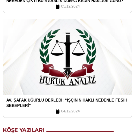
NEREDEN ÇIKTI BU 5 ARALIK DÜNYA KADIN HAKLARI GÜNÜ?
05/12/2024
AV. ŞAFAK UĞURLU DERLEDI: “İŞÇININ HAKLI NEDENLE FESIH
SEBEPLERI”
04/12/2024
KÖŞE YAZILARI