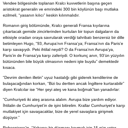
Vendee bölgesinde toplanan Kralcı kuvvetlerin başına geçen
aristokrat generalin ve emrindeki 300 bin köylünün başı mutlaka
ezilmeli, “yasanın kılıcı” keskin kılınmalıdır.
Romanın giriş bölümünde, Kralcı generali Fransa kıyılarına
çıkartacak gemide zincirlerinden kurtulan bir topun dalgaların da
etkisiyle oradan oraya savrularak verdiği tahribatı benzersiz bir dille
betimleyen Hugo, “93, Avrupa’nın Fransa’ya; Fransa’nın da Paris’e
karşı savaşıydı. Peki ihtilal neydi? O da Fransa’nın Avrupa’ya,
Paris’in de Fransa’ya karşı zaferiydi. O korkunç anın, 93’ün yüzyılın
bütününden bile büyük olmasının nedeni işte buydu” demektedir
kısaca.
“Devrim denilen illetin” uyuz hastalığı gibi giderek kendilerine de
bulaşacağından korkan, “Bizi bu dertten ancak İngiltere kurtarabilir”
diyen Kralcılar ise “Her şeyi ateş ve kana boğmak”tan yanadırlar:
“Cumhuriyeti iki ateş arasına alalım. Avrupa bize yardım ediyor.
İhtilalin de Cumhuriyet’in de işini bitirelim. Krallar Cumhuriyet’e karşı
mutlakiyet için savaşacaklar, bize de yerel savaşlara girişmek
düşüyor.”
Robespierre’in, “Yabancı bir düşmanı kovmak için 15 gün yeter