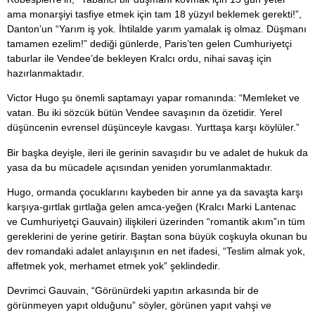
ama monarşiyi tasfiye etmek için tam 18 yüzyıl beklemek gerekti!”,
Danton’un “Yarım iş yok. İhtilalde yarım yamalak iş olmaz. Düşmanı
tamamen ezelim!” dediği günlerde, Paris’ten gelen Cumhuriyetçi
taburlar ile Vendee’de bekleyen Kralcı ordu, nihai savaş için
hazırlanmaktadır.
Victor Hugo şu önemli saptamayı yapar romanında: “Memleket ve
vatan. Bu iki sözcük bütün Vendee savaşının da özetidir. Yerel
düşüncenin evrensel düşünceyle kavgası. Yurttaşa karşı köylüler.”
Bir başka deyişle, ileri ile gerinin savaşıdır bu ve adalet de hukuk da
yasa da bu mücadele açısından yeniden yorumlanmaktadır.
Hugo, ormanda çocuklarını kaybeden bir anne ya da savaşta karşı
karşıya-gırtlak gırtlağa gelen amca-yeğen (Kralcı Marki Lantenac
ve Cumhuriyetçi Gauvain) ilişkileri üzerinden “romantik akım”ın tüm
gereklerini de yerine getirir. Baştan sona büyük coşkuyla okunan bu
dev romandaki adalet anlayışının en net ifadesi, “Teslim almak yok,
affetmek yok, merhamet etmek yok” şeklindedir.
Devrimci Gauvain, “Görünürdeki yapıtın arkasında bir de
görünmeyen yapıt olduğunu” söyler, görünen yapıt vahşi ve