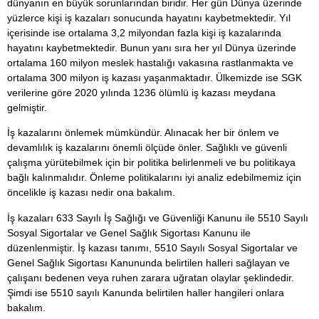
dünyanın en büyük sorunlarından biridir. Her gün Dünya üzerinde
yüzlerce kişi iş kazaları sonucunda hayatını kaybetmektedir. Yıl
içerisinde ise ortalama 3,2 milyondan fazla kişi iş kazalarında
hayatını kaybetmektedir. Bunun yanı sıra her yıl Dünya üzerinde
ortalama 160 milyon meslek hastalığı vakasına rastlanmakta ve
ortalama 300 milyon iş kazası yaşanmaktadır. Ülkemizde ise SGK
verilerine göre 2020 yılında 1236 ölümlü iş kazası meydana
gelmiştir.
İş kazalarını önlemek mümkündür. Alınacak her bir önlem ve
devamlılık iş kazalarını önemli ölçüde önler. Sağlıklı ve güvenli
çalışma yürütebilmek için bir politika belirlenmeli ve bu politikaya
bağlı kalınmalıdır. Önleme politikalarını iyi analiz edebilmemiz için
öncelikle iş kazası nedir ona bakalım.
İş kazaları 633 Sayılı İş Sağlığı ve Güvenliği Kanunu ile 5510 Sayılı
Sosyal Sigortalar ve Genel Sağlık Sigortası Kanunu ile
düzenlenmiştir. İş kazası tanımı, 5510 Sayılı Sosyal Sigortalar ve
Genel Sağlık Sigortası Kanununda belirtilen halleri sağlayan ve
çalışanı bedenen veya ruhen zarara uğratan olaylar şeklindedir.
Şimdi ise 5510 sayılı Kanunda belirtilen haller hangileri onlara
bakalım.