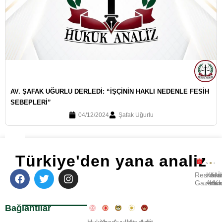
AV. ŞAFAK UĞURLU DERLEDI: “İŞÇININ HAKLI NEDENLE FESIH
SEBEPLERI”
04/12/2024
Şafak Uğurlu
Türkiye'den yana analiz
Resmi
Kara
Avu
A
Gazete
Ara
Huk
Ka
Bağlantılar
Hukuk
Yasa
Avukat
Mevzuat
Adli