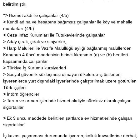
belirtilmiştir;
“>
Hizmet akdi ile çalışanlar (4/a)
>
Kendi adına ve hesabına bağımsız çalışanlar ile köy ve mahalle
muhtarları (4/b)
>
Ceza İnfaz Kurumları ile Tutukevlerinde çalışanlar
>
Aday çırak, çırak ve stajyerler,
>
Harp Malulleri ile Vazife Malullüğü aylığı bağlanmış malullerden
Kanunun 4 üncü maddesinin birinci fıkrasının (a) ve (b) bentleri
kapsamında çalışanlar
>
Türkiye İş Kurumu kursiyerleri
>
Sosyal güvenlik sözleşmesi olmayan ülkelerde iş üstlenen
işverenlerce yurt dışındaki işyerlerinde çalıştırılmak üzere götürülen
Türk işçileri
>
İntörn öğrenciler
>
Tarım ve orman işlerinde hizmet akdiyle süreksiz olarak çalışan
sigortalılar
>
Ek 9 uncu maddede belirtilen şartlarda ev hizmetlerinde çalışan
sigortalılar”
İş kazası yaşanması durumunda işveren, kolluk kuvvetlerine derhal,