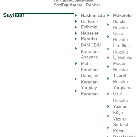
Sözlüğü
Teklifleri
Arama
Rehber
Sayfalar
Hakkımızda
Makaleler
Biz Kimiz
Borçlar
Ekibimiz
Hukuku
Haberler
Ceza
Kararlar
Hukuku
BAM / BİM
İcre İflas
Kararları
Hukuku
Anayasa
İş Hukuku
Medeni
Mah.
Hukuku
Kararları
Ticaret
Danıştay
Hukuku
Kararları
Yargılama
Yargıtay
Usul
Kararları
Hukuku
Yazılar
Köşe
Yazıları
Serbest
Kürsü