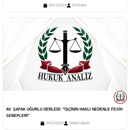
05/12/2024
Elif Eskin
AV. ŞAFAK UĞURLU DERLEDI: “İŞÇININ HAKLI NEDENLE FESIH
SEBEPLERI”
04/12/2024
Şafak Uğurlu