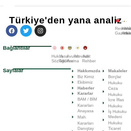
Türkiye'den yana analiz
Resmi
Kara
Avu
A
Gazete
Ara
Huk
Ka
Bağlantılar
Hukuk
Yasa
Avukat
Mevzuat
Adli
Sözlüğü
Teklifleri
Arama
Rehber
Sayfalar
Hakkımızda
Makaleler
Biz Kimiz
Borçlar
Ekibimiz
Hukuku
Haberler
Ceza
Kararlar
Hukuku
BAM / BİM
İcre İflas
Kararları
Hukuku
Anayasa
İş Hukuku
Medeni
Mah.
Hukuku
Kararları
Ticaret
Danıştay