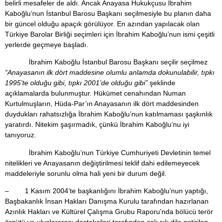
belirli mesafeler de aldı. Ancak Anayasa Hukukçusu İbrahim
Kaboğlu’nun İstanbul Barosu Başkanı seçilmesiyle bu planın daha
bir güncel olduğu apaçık görülüyor. En azından yapılacak olan
Türkiye Barolar Birliği seçimleri için İbrahim Kaboğlu’nun ismi çeşitli
yerlerde geçmeye başladı.
İbrahim Kaboğlu İstanbul Barosu Başkanı seçilir seçilmez
“Anayasanın ilk dört maddesine olumlu anlamda dokunulabilir, tıpkı
1995’te olduğu gibi, tıpkı 2001’de olduğu gibi”
şeklinde
açıklamalarda bulunmuştur. Hükümet cenahından Numan
Kurtulmuşların, Hüda-Par’ın Anayasanın ilk dört maddesinden
duydukları rahatsızlığa İbrahim Kaboğlu’nun katılmaması şaşkınlık
yaratırdı. Nitekim şaşırmadık, çünkü İbrahim Kaboğlu’nu iyi
tanıyoruz.
İbrahim Kaboğlu’nun Türkiye Cumhuriyeti Devletinin temel
nitelikleri ve Anayasanın değiştirilmesi teklif dahi edilemeyecek
maddeleriyle sorunlu olma hali yeni bir durum değil.
– 1 Kasım 2004’te başkanlığını İbrahim Kaboğlu’nun yaptığı,
Başbakanlık İnsan Hakları Danışma Kurulu tarafından hazırlanan
Azınlık Hakları ve Kültürel Çalışma Grubu Raporu’nda bölücü terör
örgütü ve uluslararası destekçileri tarafından çok sık dile getirilen,