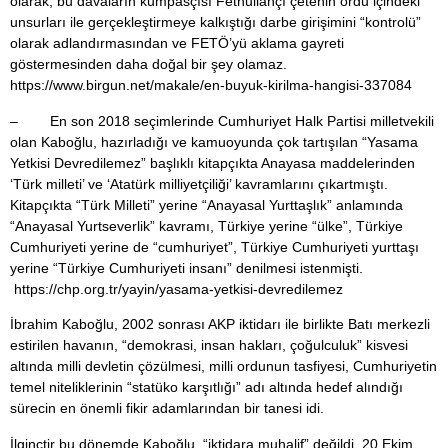
olarak, bu davaların kumpasçısı Fethullahçı çetenin ordu içindeki
unsurları ile gerçekleştirmeye kalkıştığı darbe girişimini “kontrolü”
olarak adlandırmasından ve FETÖ’yü aklama gayreti
göstermesinden daha doğal bir şey olamaz.
https://www.birgun.net/makale/en-buyuk-kirilma-hangisi-337084
– En son 2018 seçimlerinde Cumhuriyet Halk Partisi milletvekili
olan Kaboğlu, hazırladığı ve kamuoyunda çok tartışılan “Yasama
Yetkisi Devredilemez” başlıklı kitapçıkta Anayasa maddelerinden
‘Türk milleti’ ve ‘Atatürk milliyetçiliği’ kavramlarını çıkartmıştı.
Kitapçıkta “Türk Milleti” yerine “Anayasal Yurttaşlık” anlamında
“Anayasal Yurtseverlik” kavramı, Türkiye yerine “ülke”, Türkiye
Cumhuriyeti yerine de “cumhuriyet”, Türkiye Cumhuriyeti yurttaşı
yerine “Türkiye Cumhuriyeti insanı” denilmesi istenmişti.
https://chp.org.tr/yayin/yasama-yetkisi-devredilemez
İbrahim Kaboğlu, 2002 sonrası AKP iktidarı ile birlikte Batı merkezli
estirilen havanın, “demokrasi, insan hakları, çoğulculuk” kisvesi
altında milli devletin çözülmesi, milli ordunun tasfiyesi, Cumhuriyetin
temel niteliklerinin “statüko karşıtlığı” adı altında hedef alındığı
sürecin en önemli fikir adamlarından bir tanesi idi.
İlginçtir bu dönemde Kaboğlu, “iktidara muhalif” değildi. 20 Ekim