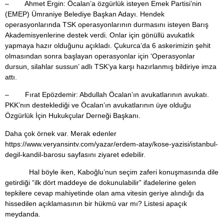
– Ahmet Ergin: Öcalan’a özgürlük isteyen Emek Partisi’nin
(EMEP) Ümraniye Belediye Başkan Adayı. Hendek
operasyonlarında TSK operasyonlarının durmasını isteyen Barış
Akademisyenlerine destek verdi. Onlar için gönüllü avukatlık
yapmaya hazır olduğunu açıkladı. Çukurca’da 6 askerimizin şehit
olmasından sonra başlayan operasyonlar için ‘Operasyonlar
dursun, silahlar sussun’ adlı TSK’ya karşı hazırlanmış bildiriye imza
attı.
– Fırat Epözdemir: Abdullah Öcalan’ın avukatlarının avukatı.
PKK’nın desteklediği ve Öcalan’ın avukatlarının üye olduğu
Özgürlük İçin Hukukçular Derneği Başkanı.
Daha çok örnek var. Merak edenler
https://www.veryansintv.com/yazar/erdem-atay/kose-yazisi/istanbul-
degil-kandil-barosu
sayfasını ziyaret edebilir.
Hal böyle iken, Kaboğlu’nun seçim zaferi konuşmasında dile
getirdiği “ilk dört maddeye de dokunulabilir” ifadelerine gelen
tepkilere cevap mahiyetinde olan ama vitesin geriye alındığı da
hissedilen açıklamasının bir hükmü var mı? Listesi apaçık
meydanda.