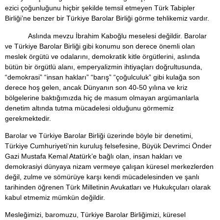
ezici çoğunluğunu hiçbir şekilde temsil etmeyen Türk Tabipler
Birliği’ne benzer bir Türkiye Barolar Birliği görme tehlikemiz vardır.
Aslında mevzu İbrahim Kaboğlu meselesi değildir. Barolar
ve Türkiye Barolar Birliği gibi konumu son derece önemli olan
meslek örgütü ve odalarını, demokratik kitle örgütlerini, aslında
bütün bir örgütlü alanı, emperyalizmin ihtiyaçları doğrultusunda,
“demokrasi” “insan hakları” “barış” “çoğulculuk” gibi kulağa son
derece hoş gelen, ancak Dünyanın son 40-50 yılına ve kriz
bölgelerine baktığımızda hiç de masum olmayan argümanlarla
denetim altında tutma mücadelesi olduğunu görmemiz
gerekmektedir.
Barolar ve Türkiye Barolar Birliği üzerinde böyle bir denetimi,
Türkiye Cumhuriyeti’nin kuruluş felsefesine, Büyük Devrimci Önder
Gazi Mustafa Kemal Atatürk’e bağlı olan, insan hakları ve
demokrasiyi dünyaya nizam vermeye çalışan küresel merkezlerden
değil, zulme ve sömürüye karşı kendi mücadelesinden ve şanlı
tarihinden öğrenen Türk Milletinin Avukatları ve Hukukçuları olarak
kabul etmemiz mümkün değildir.
Mesleğimizi, baromuzu, Türkiye Barolar Birliğimizi, küresel