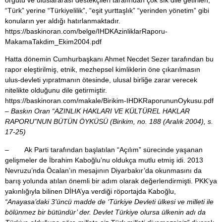
“Türk” yerine “Türkiyelilik”, “eşit yurttaşlık” “yerinden yönetim” gibi
konuların yer aldığı hatırlanmaktadır.
https://baskinoran.com/belge/IHDKAzinliklarRaporu-
MakamaTakdim_Ekim2004.pdf
Hatta dönemin Cumhurbaşkanı Ahmet Necdet Sezer tarafından bu
rapor eleştirilmiş, etnik, mezhepsel kimliklerin öne çıkarılmasın
ulus-devleti yıpratmanın ötesinde, ulusal birliğe zarar verecek
nitelikte olduğunu dile getirmiştir.
https://baskinoran.com/makale/Birikim-IHDKRaporununOykusu.pdf
–
Baskın Oran “AZINLIK HAKLARI VE KÜLTÜREL HAKLAR
RAPORU”NUN BÜTÜN ÖYKÜSÜ (Birikim, no. 188 (Aralık 2004), s.
17-25)
– Ak Parti tarafından başlatılan “Açılım” sürecinde yaşanan
gelişmeler de İbrahim Kaboğlu’nu oldukça mutlu etmiş idi. 2013
Nevruzu’nda Öcalan’ın mesajının Diyarbakır’da okunmasını da
barış yolunda atılan önemli bir adım olarak değerlendirmişti. PKK’ya
yakınlığıyla bilinen DİHA’ya verdiği röportajda Kaboğlu,
“Anayasa’daki 3’üncü madde de ‘Türkiye Devleti ülkesi ve milleti ile
bölünmez bir bütündür’ der. Devlet Türkiye olursa ülkenin adı da