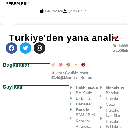
SEBEPLERI”
04/12/2024
Şafak Uğurlu
Türkiye'den yana analiz
Resmi
Kara
Avu
A
Gazete
Ara
Huk
Ka
Bağlantılar
Hukuk
Yasa
Avukat
Mevzuat
Adli
Sözlüğü
Teklifleri
Arama
Rehber
Sayfalar
Hakkımızda
Makaleler
Biz Kimiz
Borçlar
Ekibimiz
Hukuku
Haberler
Ceza
Kararlar
Hukuku
BAM / BİM
İcre İflas
Kararları
Hukuku
Anayasa
İş Hukuku