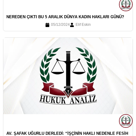
NEREDEN ÇIKTI BU 5 ARALIK DÜNYA KADIN HAKLARI GÜNÜ?
05/12/2024
Elif Eskin
AV. ŞAFAK UĞURLU DERLEDI: “İŞÇININ HAKLI NEDENLE FESIH