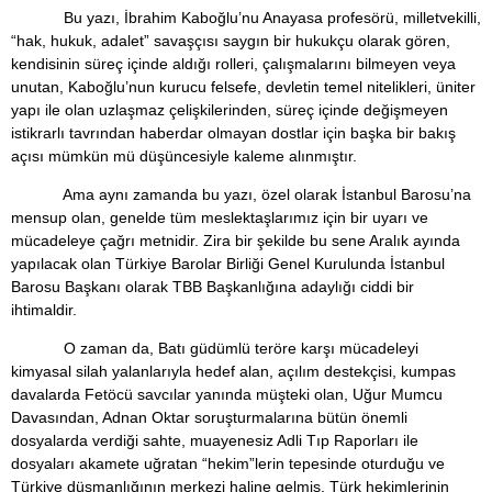
Bu yazı, İbrahim Kaboğlu’nu Anayasa profesörü, milletvekilli,
“hak, hukuk, adalet” savaşçısı saygın bir hukukçu olarak gören,
kendisinin süreç içinde aldığı rolleri, çalışmalarını bilmeyen veya
unutan, Kaboğlu’nun kurucu felsefe, devletin temel nitelikleri, üniter
yapı ile olan uzlaşmaz çelişkilerinden, süreç içinde değişmeyen
istikrarlı tavrından haberdar olmayan dostlar için başka bir bakış
açısı mümkün mü düşüncesiyle kaleme alınmıştır.
Ama aynı zamanda bu yazı, özel olarak İstanbul Barosu’na
mensup olan, genelde tüm meslektaşlarımız için bir uyarı ve
mücadeleye çağrı metnidir. Zira bir şekilde bu sene Aralık ayında
yapılacak olan Türkiye Barolar Birliği Genel Kurulunda İstanbul
Barosu Başkanı olarak TBB Başkanlığına adaylığı ciddi bir
ihtimaldir.
O zaman da, Batı güdümlü teröre karşı mücadeleyi
kimyasal silah yalanlarıyla hedef alan, açılım destekçisi, kumpas
davalarda Fetöcü savcılar yanında müşteki olan, Uğur Mumcu
Davasından, Adnan Oktar soruşturmalarına bütün önemli
dosyalarda verdiği sahte, muayenesiz Adli Tıp Raporları ile
dosyaları akamete uğratan “hekim”lerin tepesinde oturduğu ve
Türkiye düşmanlığının merkezi haline gelmiş, Türk hekimlerinin