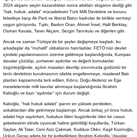
2024 akşamı seçim kazandıktan sonra attıkları sloganın dediği gibi
“hak, hukuk, adalet” mücadelesini Türk Milli Devletine ve kurucu
felsefeye karşı Ak Parti ve liberal Batıcı kadrolar ile birlikte vermeyi
uygun görüyordu. Tıpkı, Baskın Oran, Ahmet İnsel, Halil Berktay,
Osman Kavala, Taner Akçam, Sezgin Tanrıkulu ve diğerleri gibi.
Ancak ne zaman Türkiye’de bir şeyler değişmeye başladı, bu
arkadaşlar da “muhalif” olduklarını hatırladılar. FETÖ’nün devlet
içindeki yapılanmasının üzerine gidilmeye başlandığında, Kumpas
davalar çözülüp, yurtsever aydınlar ve değerli komutanlar
özgürleştiğinde, açılım masaları devrilip sınırımızda güdümlü bir
terör devletinin kurulmasının silahla engellenmeye, maalesef Batı
planları kapsamında terk edilen, Kıbrıs, Doğu Akdeniz ve Ege
meselelerinde milli tavırlar alınmaya başlandığında İbrahim
Kaboğlu ve bazı “aydınlar” için durum değişti.
Kaboğlu, “hak hukuk adalet” şiarını en yüksek perdeden,
sokaklardan dile getirmeye başlamıştı. Ancak birkaç yıl önce hukuk,
adalet hiçe sayılırken, hukukun lideri bugünlerde ölen bir casus
şebekesinin elinde oyuncak haline getirildiği koşullarda, Türkan
Saylan, Ali Tatar, Cem Aziz Çakmak, Kuddusi Okkır, Kaşif Kozinoğlu,
Uçkun Geray adeta bir bir katledilirken İbrahim Kaboğlu “davalar