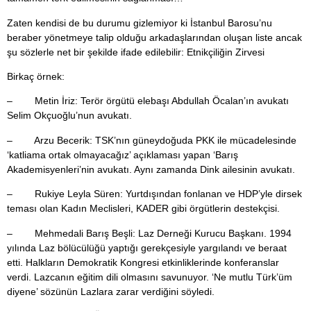
Zaten kendisi de bu durumu gizlemiyor ki İstanbul Barosu’nu
beraber yönetmeye talip olduğu arkadaşlarından oluşan liste ancak
şu sözlerle net bir şekilde ifade edilebilir: Etnikçiliğin Zirvesi
Birkaç örnek:
– Metin İriz: Terör örgütü elebaşı Abdullah Öcalan’ın avukatı
Selim Okçuoğlu’nun avukatı.
– Arzu Becerik: TSK’nın güneydoğuda PKK ile mücadelesinde
‘katliama ortak olmayacağız’ açıklaması yapan ‘Barış
Akademisyenleri’nin avukatı. Aynı zamanda Dink ailesinin avukatı.
– Rukiye Leyla Süren: Yurtdışından fonlanan ve HDP’yle dirsek
teması olan Kadın Meclisleri, KADER gibi örgütlerin destekçisi.
– Mehmedali Barış Beşli: Laz Derneği Kurucu Başkanı. 1994
yılında Laz bölücülüğü yaptığı gerekçesiyle yargılandı ve beraat
etti. Halkların Demokratik Kongresi etkinliklerinde konferanslar
verdi. Lazcanın eğitim dili olmasını savunuyor. ‘Ne mutlu Türk’üm
diyene’ sözünün Lazlara zarar verdiğini söyledi.