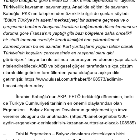
Türkiye olduğuna göre millete siz Türk milleti diyemezsiniz”
diyerek
Türkiyelilik kavramını savunmuştu. Anadilde eğitimi de savunan
Kaboğlu, PKK’nın taleplerinden özerklikle ilgili de şunları söyledi:
“Bütün Türkiye’nin ademi merkeziyetçi bir sisteme geçmesi ve o
çerçevede bunların Anayasal kurallara bağlanarak düzenlenmesi ve
duruma göre Fransa’nın yaptığı gibi bazı bölgelere daha öncelikli
bir statü tanımak suretiyle kendi kimliğini öne çıkarabilmesi.
Zannediyorum bu en azından Kürt yurttaşların yoğun talebi olarak
Türkiye’nin koşulları çerçevesinde en rasyonel olanı gibi
görünüyor.”
beyanları ile aslında federasyon ve otonom yapı olarak
nitelendirebilecek ABD ve bölgesel güçleri tarafından sıkça çözüm
olarak dile getirilen formüllerden yana olduğunu açıkça dile
getirmiştir.
https://www.ulusal.com.tr/haber/8468573/acilimin-
hocasi-chpden-aday
– İbrahim Kaboğlu’nun AKP- FETÖ birlikteliği döneminin, belki
de Türkiye Cumhuriyeti tarihinin en önemli olaylarından olan
Ergenekon – Balyoz Kumpas Davalarının genişlemesi için imza
verenler olduğunu da unutmadık. (
https://bianet.org/haber/300-
aydin-ergenekon-derinlestirilsin-kazanan-yurttaslar-olacak-108985
)
– Tabi ki Ergenekon – Balyoz davalarını destekleyen birisi