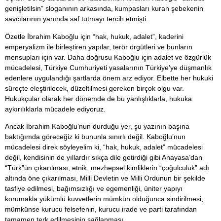
genişletilsin” sloganının arkasında, kumpasları kuran şebekenin
savcılarının yanında saf tutmayı tercih etmişti.
Özetle İbrahim Kaboğlu için “hak, hukuk, adalet”, kaderini
emperyalizm ile birleştiren yapılar, terör örgütleri ve bunların
mensupları için var. Daha doğrusu Kaboğlu için adalet ve özgürlük
mücadelesi, Türkiye Cumhuriyeti yasalarının Türkiye’ye düşmanlık
edenlere uygulandığı şartlarda önem arz ediyor. Elbette her hukuki
süreçte eleştirilecek, düzeltilmesi gereken birçok olgu var.
Hukukçular olarak her dönemde de bu yanlışlıklarla, hukuka
aykırılıklarla mücadele ediyoruz.
Ancak İbrahim Kaboğlu’nun durduğu yer, şu yazının başına
baktığımda göreceğiz ki bununla sınırlı değil. Kaboğlu’nun
mücadelesi direk söyleyelim ki, “hak, hukuk, adalet” mücadelesi
değil, kendisinin de yıllardır sıkça dile getirdiği gibi Anayasa’dan
“Türk”ün çıkarılması, etnik, mezhepsel kimliklerin “çoğulculuk” adı
altında öne çıkarılması, Milli Devletin ve Milli Ordunun bir şekilde
tasfiye edilmesi, bağımsızlığı ve egemenliği, üniter yapıyı
korumakla yükümlü kuvvetlerin mümkün olduğunca sindirilmesi,
mümkünse kurucu felsefenin, kurucu irade ve parti tarafından
tamamen terk edilmesinin sağlanması…