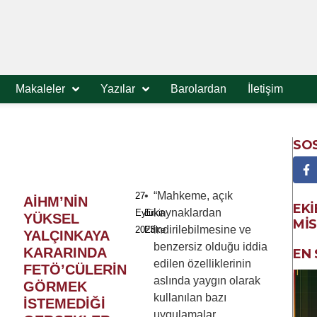
Makaleler
Yazılar
Barolardan
İletişim
SO
•
“Mahkeme, açık
27
AİHM’NİN
EKI
kaynaklardan
Eylül
Erkin
YÜKSEL
MIS
indirilebilmesine ve
2023
Etike
YALÇINKAYA
benzersiz olduğu iddia
KARARINDA
EN 
edilen özelliklerinin
FETÖ’CÜLERİN
aslında yaygın olarak
GÖRMEK
kullanılan bazı
İSTEMEDİĞİ
uygulamalar...