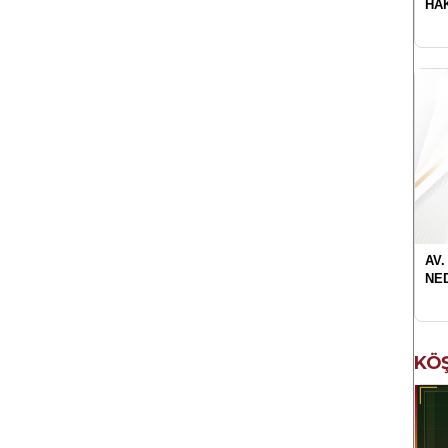
HA
AV.
NE
KÖŞ