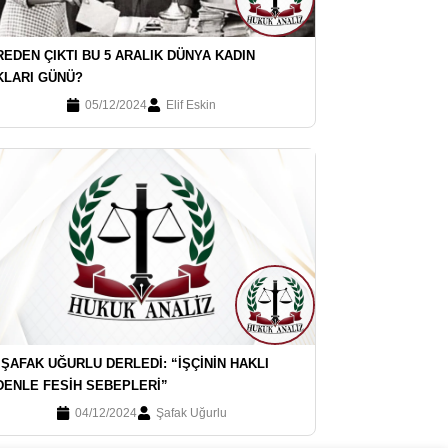
EDEN ÇIKTI BU 5 ARALIK DÜNYA KADIN
KLARI GÜNÜ?
05/12/2024
Elif Eskin
 ŞAFAK UĞURLU DERLEDI: “İŞÇININ HAKLI
DENLE FESIH SEBEPLERI”
04/12/2024
Şafak Uğurlu