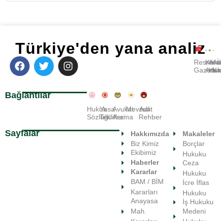
Türkiye'den yana analiz
Resmi
Kara
Avu
A
Gazete
Ara
Huk
Ka
Bağlantılar
Hukuk
Yasa
Avukat
Mevzuat
Adli
Sözlüğü
Teklifleri
Arama
Rehber
Sayfalar
Hakkımızda
Makaleler
Biz Kimiz
Borçlar
Ekibimiz
Hukuku
Haberler
Ceza
Kararlar
Hukuku
BAM / BİM
İcre İflas
Kararları
Hukuku
Anayasa
İş Hukuku
Medeni
Mah.