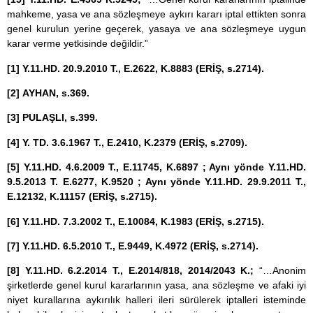
mahkeme, yasa ve ana sözleşmeye aykırı kararı iptal ettikten sonra
genel kurulun yerine geçerek, yasaya ve ana sözleşmeye uygun
karar verme yetkisinde değildir.”
[1]
Y.11.HD. 20.9.2010 T., E.2622, K.8883 (ERİŞ, s.2714).
[2]
AYHAN, s.369.
[3]
PULAŞLI, s.399.
[4]
Y. TD. 3.6.1967 T., E.2410, K.2379 (ERİŞ, s.2709).
[5]
Y.11.HD. 4.6.2009 T., E.11745, K.6897 ; Aynı yönde Y.11.HD.
9.5.2013 T. E.6277, K.9520 ; Aynı yönde Y.11.HD. 29.9.2011 T.,
E.12132, K.11157 (ERİŞ, s.2715).
[6]
Y.11.HD. 7.3.2002 T., E.10084, K.1983 (ERİŞ, s.2715).
[7]
Y.11.HD. 6.5.2010 T., E.9449, K.4972 (ERİŞ, s.2714).
[8]
Y.11.HD. 6.2.2014 T., E.2014/818, 2014/2043 K.;
“…Anonim
şirketlerde genel kurul kararlarının yasa, ana sözleşme ve afaki iyi
niyet kurallarına aykırılık halleri ileri sürülerek iptalleri isteminde