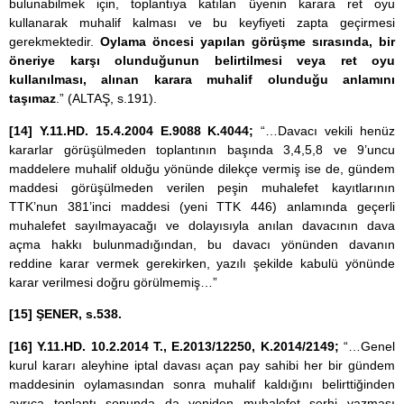
bulunabilmek için, toplantıya katılan üyenin karara ret oyu
kullanarak muhalif kalması ve bu keyfiyeti zapta geçirmesi
gerekmektedir.
Oylama öncesi yapılan görüşme sırasında, bir
öneriye karşı olunduğunun belirtilmesi veya ret oyu
kullanılması, alınan karara muhalif olunduğu anlamını
taşımaz
.” (ALTAŞ, s.191).
[14]
Y.11.HD. 15.4.2004 E.9088 K.4044;
“…Davacı vekili henüz
kararlar görüşülmeden toplantının başında 3,4,5,8 ve 9’uncu
maddelere muhalif olduğu yönünde dilekçe vermiş ise de, gündem
maddesi görüşülmeden verilen peşin muhalefet kayıtlarının
TTK’nun 381’inci maddesi (yeni TTK 446) anlamında geçerli
muhalefet sayılmayacağı ve dolayısıyla anılan davacının dava
açma hakkı bulunmadığından, bu davacı yönünden davanın
reddine karar vermek gerekirken, yazılı şekilde kabulü yönünde
karar verilmesi doğru görülmemiş…”
[15]
ŞENER, s.538.
[16]
Y.11.HD. 10.2.2014 T., E.2013/12250, K.2014/2149;
“…Genel
kurul kararı aleyhine iptal davası açan pay sahibi her bir gündem
maddesinin oylamasından sonra muhalif kaldığını belirttiğinden
ayrıca toplantı sonunda da yeniden muhalefet şerhi yazması