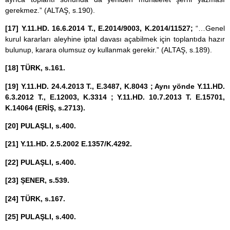
gerekmez.” (ALTAŞ, s.190).
[17]
Y.11.HD. 16.6.2014 T., E.2014/9003, K.2014/11527;
“…Genel
kurul kararları aleyhine iptal davası açabilmek için toplantıda hazır
bulunup, karara olumsuz oy kullanmak gerekir.” (ALTAŞ, s.189).
[18]
TÜRK, s.161.
[19]
Y.11.HD. 24.4.2013 T., E.3487, K.8043 ; Aynı yönde Y.11.HD.
6.3.2012 T., E.12003, K.3314 ; Y.11.HD. 10.7.2013 T. E.15701,
K.14064 (ERİŞ, s.2713).
[20]
PULAŞLI, s.400.
[21]
Y.11.HD. 2.5.2002 E.1357/K.4292.
[22]
PULAŞLI, s.400.
[23]
ŞENER, s.539.
[24]
TÜRK, s.167.
[25]
PULAŞLI, s.400.