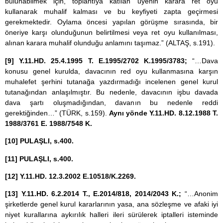
bulunabilmek için, toplantıya katılan üyenin karara ret oyu
kullanarak muhalif kalması ve bu keyfiyeti zapta geçirmesi
gerekmektedir. Oylama öncesi yapılan görüşme sırasında, bir
öneriye karşı olunduğunun belirtilmesi veya ret oyu kullanılması,
alınan karara muhalif olunduğu anlamını taşımaz.” (ALTAŞ, s.191).
[9]
Y.11.HD. 25.4.1995 T. E.1995/2702 K.1995/3783;
“…Dava
konusu genel kurulda, davacının red oyu kullanmasına karşın
muhalefet şerhini tutanağa yazdırmadığı incelenen genel kurul
tutanağından anlaşılmıştır. Bu nedenle, davacının işbu davada
dava şartı oluşmadığından, davanın bu nedenle reddi
gerektiğinden…” (TÜRK, s.159).
Aynı yönde Y.11.HD. 8.12.1988 T.
1988/3761 E. 1988/7548 K.
[10]
PULAŞLI, s.400.
[11]
PULAŞLI, s.400.
[12]
Y.11.HD. 12.3.2002 E.10518/K.2269.
[13]
Y.11.HD. 6.2.2014 T., E.2014/818, 2014/2043 K.;
“…Anonim
şirketlerde genel kurul kararlarının yasa, ana sözleşme ve afaki iyi
niyet kurallarına aykırılık halleri ileri sürülerek iptalleri isteminde