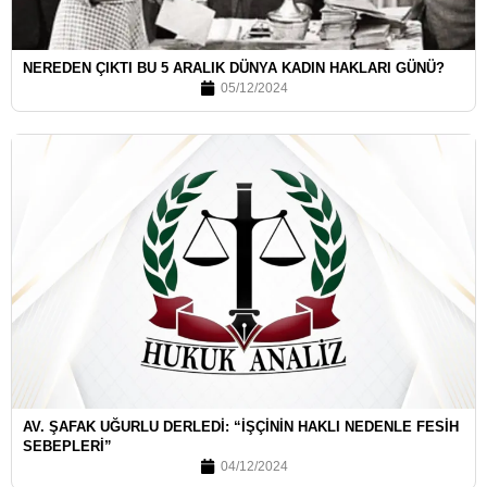
NEREDEN ÇIKTI BU 5 ARALIK DÜNYA KADIN HAKLARI GÜNÜ?
05/12/2024
AV. ŞAFAK UĞURLU DERLEDI: “İŞÇININ HAKLI NEDENLE FESIH
SEBEPLERI”
04/12/2024