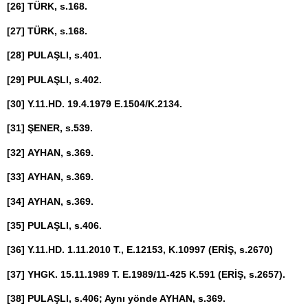
[26]
TÜRK, s.168.
[27]
TÜRK, s.168.
[28]
PULAŞLI, s.401.
[29]
PULAŞLI, s.402.
[30]
Y.11.HD. 19.4.1979 E.1504/K.2134.
[31]
ŞENER, s.539.
[32]
AYHAN, s.369.
[33]
AYHAN, s.369.
[34]
AYHAN, s.369.
[35]
PULAŞLI, s.406.
[36]
Y.11.HD. 1.11.2010 T., E.12153, K.10997 (ERİŞ, s.2670)
[37]
YHGK. 15.11.1989 T. E.1989/11-425 K.591 (ERİŞ, s.2657).
[38]
PULAŞLI, s.406; Aynı yönde AYHAN, s.369.