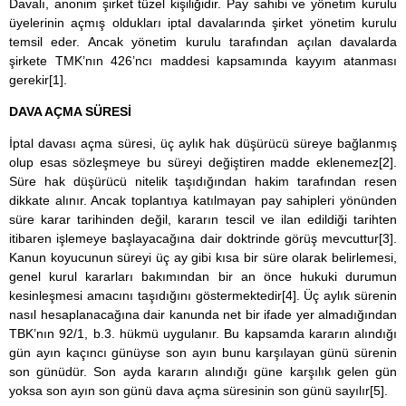
Davalı, anonim şirket tüzel kişiliğidir. Pay sahibi ve yönetim kurulu
üyelerinin açmış oldukları iptal davalarında şirket yönetim kurulu
temsil eder. Ancak yönetim kurulu tarafından açılan davalarda
şirkete TMK’nın 426’ncı maddesi kapsamında kayyım atanması
gerekir
[1]
.
DAVA AÇMA SÜRESİ
İptal davası açma süresi, üç aylık hak düşürücü süreye bağlanmış
olup esas sözleşmeye bu süreyi değiştiren madde eklenemez
[2]
.
Süre hak düşürücü nitelik taşıdığından hakim tarafından resen
dikkate alınır. Ancak toplantıya katılmayan pay sahipleri yönünden
süre karar tarihinden değil, kararın tescil ve ilan edildiği tarihten
itibaren işlemeye başlayacağına dair doktrinde görüş mevcuttur
[3]
.
Kanun koyucunun süreyi üç ay gibi kısa bir süre olarak belirlemesi,
genel kurul kararları bakımından bir an önce hukuki durumun
kesinleşmesi amacını taşıdığını göstermektedir
[4]
. Üç aylık sürenin
nasıl hesaplanacağına dair kanunda net bir ifade yer almadığından
TBK’nın 92/1, b.3. hükmü uygulanır. Bu kapsamda kararın alındığı
gün ayın kaçıncı günüyse son ayın bunu karşılayan günü sürenin
son günüdür. Son ayda kararın alındığı güne karşılık gelen gün
yoksa son ayın son günü dava açma süresinin son günü sayılır
[5]
.