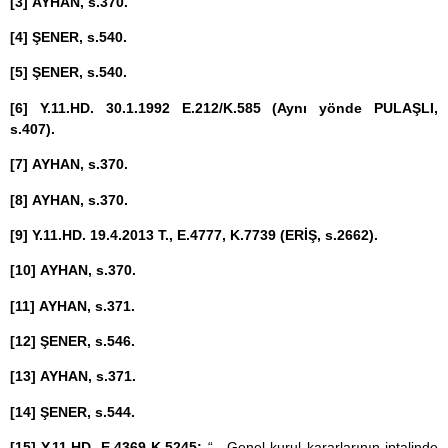
[3]
AYHAN, s.370.
[4]
ŞENER, s.540.
[5]
ŞENER, s.540.
[6]
Y.11.HD. 30.1.1992 E.212/K.585 (Aynı yönde PULAŞLI,
s.407).
[7]
AYHAN, s.370.
[8]
AYHAN, s.370.
[9]
Y.11.HD. 19.4.2013 T., E.4777, K.7739 (ERİŞ, s.2662).
[10]
AYHAN, s.370.
[11]
AYHAN, s.371.
[12]
ŞENER, s.546.
[13]
AYHAN, s.371.
[14]
ŞENER, s.544.
[15]
Y.11.HD. E.4369 K.5245;
“…Genel kurul kararlarının iptalinde