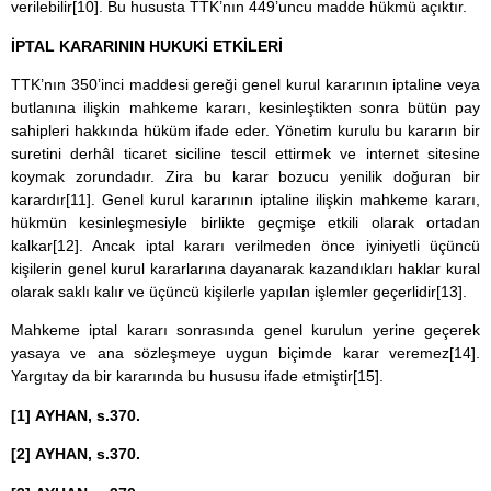
verilebilir
[10]
. Bu hususta TTK’nın 449’uncu madde hükmü açıktır.
İPTAL KARARININ HUKUKİ ETKİLERİ
TTK’nın 350’inci maddesi gereği genel kurul kararının iptaline veya
butlanına ilişkin mahkeme kararı, kesinleştikten sonra bütün pay
sahipleri hakkında hüküm ifade eder. Yönetim kurulu bu kararın bir
suretini derhâl ticaret siciline tescil ettirmek ve internet sitesine
koymak zorundadır. Zira bu karar bozucu yenilik doğuran bir
karardır
[11]
. Genel kurul kararının iptaline ilişkin mahkeme kararı,
hükmün kesinleşmesiyle birlikte geçmişe etkili olarak ortadan
kalkar
[12]
. Ancak iptal kararı verilmeden önce iyiniyetli üçüncü
kişilerin genel kurul kararlarına dayanarak kazandıkları haklar kural
olarak saklı kalır ve üçüncü kişilerle yapılan işlemler geçerlidir
[13]
.
Mahkeme iptal kararı sonrasında genel kurulun yerine geçerek
yasaya ve ana sözleşmeye uygun biçimde karar veremez
[14]
.
Yargıtay da bir kararında bu hususu ifade etmiştir
[15]
.
[1]
AYHAN, s.370.
[2]
AYHAN, s.370.