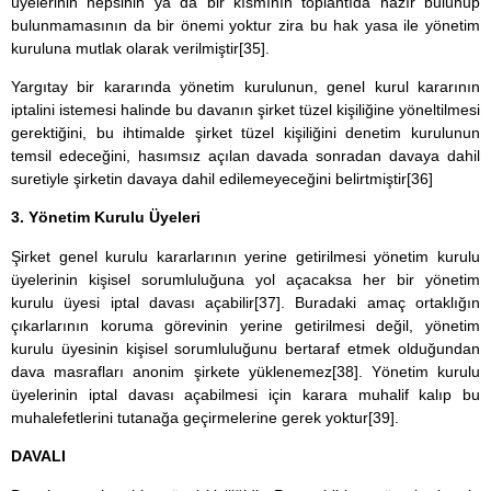
üyelerinin hepsinin ya da bir kısmının toplantıda hazır bulunup
bulunmamasının da bir önemi yoktur zira bu hak yasa ile yönetim
kuruluna mutlak olarak verilmiştir
[35]
.
Yargıtay bir kararında yönetim kurulunun, genel kurul kararının
iptalini istemesi halinde bu davanın şirket tüzel kişiliğine yöneltilmesi
gerektiğini, bu ihtimalde şirket tüzel kişiliğini denetim kurulunun
temsil edeceğini, hasımsız açılan davada sonradan davaya dahil
suretiyle şirketin davaya dahil edilemeyeceğini belirtmiştir
[36]
3. Yönetim Kurulu Üyeleri
Şirket genel kurulu kararlarının yerine getirilmesi yönetim kurulu
üyelerinin kişisel sorumluluğuna yol açacaksa her bir yönetim
kurulu üyesi iptal davası açabilir
[37]
. Buradaki amaç ortaklığın
çıkarlarının koruma görevinin yerine getirilmesi değil, yönetim
kurulu üyesinin kişisel sorumluluğunu bertaraf etmek olduğundan
dava masrafları anonim şirkete yüklenemez
[38]
. Yönetim kurulu
üyelerinin iptal davası açabilmesi için karara muhalif kalıp bu
muhalefetlerini tutanağa geçirmelerine gerek yoktur
[39]
.
DAVALI