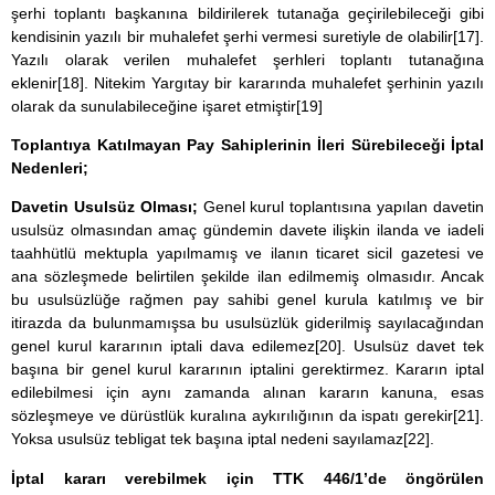
şerhi toplantı başkanına bildirilerek tutanağa geçirilebileceği gibi
kendisinin yazılı bir muhalefet şerhi vermesi suretiyle de olabilir
[17]
.
Yazılı olarak verilen muhalefet şerhleri toplantı tutanağına
eklenir
[18]
. Nitekim Yargıtay bir kararında muhalefet şerhinin yazılı
olarak da sunulabileceğine işaret etmiştir
[19]
Toplantıya Katılmayan Pay Sahiplerinin İleri Sürebileceği İptal
Nedenleri;
Davetin Usulsüz Olması;
Genel kurul toplantısına yapılan davetin
usulsüz olmasından amaç gündemin davete ilişkin ilanda ve iadeli
taahhütlü mektupla yapılmamış ve ilanın ticaret sicil gazetesi ve
ana sözleşmede belirtilen şekilde ilan edilmemiş olmasıdır. Ancak
bu usulsüzlüğe rağmen pay sahibi genel kurula katılmış ve bir
itirazda da bulunmamışsa bu usulsüzlük giderilmiş sayılacağından
genel kurul kararının iptali dava edilemez
[20]
. Usulsüz davet tek
başına bir genel kurul kararının iptalini gerektirmez. Kararın iptal
edilebilmesi için aynı zamanda alınan kararın kanuna, esas
sözleşmeye ve dürüstlük kuralına aykırılığının da ispatı gerekir
[21]
.
Yoksa usulsüz tebligat tek başına iptal nedeni sayılamaz
[22]
.
İptal kararı verebilmek için TTK 446/1’de öngörülen