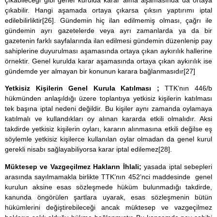
çıkabilir. Hangi aşamada ortaya çıkarsa çıksın yaptırımı iptal
edilebilirliktir
[26]
. Gündemin hiç ilan edilmemiş olması, çağrı ile
gündemin ayrı gazetelerde veya ayrı zamanlarda ya da bir
gazetenin farklı sayfalarında ilan edilmesi gündemin düzenlenip pay
sahiplerine duyurulması aşamasında ortaya çıkan aykırılık hallerine
örnektir. Genel kurulda karar aşamasında ortaya çıkan aykırılık ise
gündemde yer almayan bir konunun karara bağlanmasıdır
[27]
Yetkisiz Kişilerin Genel Kurula Katılması ;
TTK’nın 446/b
hükmünden anlaşıldığı üzere toplantıya yetkisiz kişilerin katılması
tek başına iptal nedeni değildir. Bu kişiler aynı zamanda oylamaya
katılmalı ve kullandıkları oy alınan kararda etkili olmalıdır. Aksi
takdirde yetkisiz kişilerin oyları, kararın alınmasına etkili değilse eş
söylemle yetkisiz kişilerce kullanılan oylar olmadan da genel kurul
gerekli nisabı sağlayabiliyorsa karar iptal edilemez
[28]
.
Müktesep ve Vazgeçilmez Hakların İhlali;
yasada iptal sebepleri
arasında sayılmamakla birlikte TTK’nın 452’nci maddesinde genel
kurulun aksine esas sözleşmede hüküm bulunmadığı takdirde,
kanunda öngörülen şartlara uyarak, esas sözleşmenin bütün
hükümlerini değiştirebileceği ancak müktesep ve vazgeçilmez