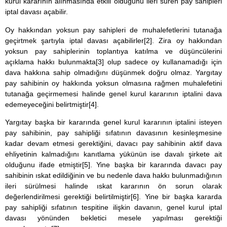
kurul kararının alınmasında etkili olduğunu ileri süren pay sahipleri
iptal davası açabilir.
Oy hakkından yoksun pay sahipleri de muhalefetlerini tutanağa
geçirtmek şartıyla iptal davası açabilirler
[2]
. Zira oy hakkından
yoksun pay sahiplerinin toplantıya katılma ve düşüncülerini
açıklama hakkı bulunmakta
[3]
olup sadece oy kullanamadığı için
dava hakkına sahip olmadığını düşünmek doğru olmaz. Yargıtay
pay sahibinin oy hakkında yoksun olmasına rağmen muhalefetini
tutanağa geçirmemesi halinde genel kurul kararının iptalini dava
edemeyeceğini belirtmiştir
[4]
.
Yargıtay başka bir kararında genel kurul kararının iptalini isteyen
pay sahibinin, pay sahipliği sıfatının davasının kesinleşmesine
kadar devam etmesi gerektiğini, davacı pay sahibinin aktif dava
ehliyetinin kalmadığını kanıtlama yükünün ise davalı şirkete ait
olduğunu ifade etmiştir
[5]
. Yine başka bir kararında davacı pay
sahibinin ıskat edildiğinin ve bu nedenle dava hakkı bulunmadığının
ileri sürülmesi halinde ıskat kararının ön sorun olarak
değerlendirilmesi gerektiği belirtilmiştir
[6]
. Yine bir başka kararda
pay sahipliği sıfatının tespitine ilişkin davanın, genel kurul iptal
davası yönünden bekletici mesele yapılması gerektiği