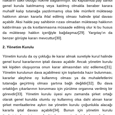
hakların saklı olduğu hükme bağlanmıştır. Bu kapsamda pay sahibi
genel kurula katılmamış veya katılmış olmakla beraber karara
muhalif kalıp tutanağa yazdırmamış olsa bile münferit müktesep
hakkının alınan kararla ihlal edilmiş olması halinde iptal davası
açabilir. Aksi halde pay sahibinin rızası olmadan müktesep hakkının
kaldırılması ya da kısıtlanmasına müsaade edilmiş olur ki bu husus
da müktesep hakkın içeriğiyle bağdaşmaz
[29]
. Yargıtay’ın da
benzer görüşte kararı mevcuttur
[30]
.
2. Yönetim Kurulu
Yönetim kurulu da oy çokluğu ile karar almak suretiyle kurul halinde
genel kurul kararlarının iptali davası açabilir. Ancak yönetim kurulu
tek kişiden oluşuyorsa onun karar almasından söz edilemez
[31]
.
Yönetim kurulunun dava açabilmesi için toplantıda hazır bulunması,
kararlar aleyhine oy kullanmış olması ya da muhalefetlerini
tutanağa geçirtmiş olması şartına bağlı değildir
[32]
. Bu dava
ortaklığın çıkarlarının korunması için yürütme organına verilmiş bir
görevdir
[33]
. Yönetim kurulu üyesi aynı zamanda şirket ortağı
olarak genel kurulda olumlu oy kullanmış olsa dahi alınan karar
şirket menfaatlerine aykırı ise yönetim kurulu çoğunlukla alacağı
kararla iptal davası açabilir
[34]
. Bunun için yönetim kurulu