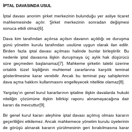
İPTAL DAVASINDA USUL
İptal davası anonim şirket merkezinin bulunduğu yer asliye ticaret
mahkemesinde açılır. Şirket merkezinin sonradan değişmesi
sonuca etkili olmaz
[6]
.
Dava kim tarafından açılırsa açılsın davanın açıldığı ve duruşma
günü yönetim kurulu tarafından usulüne uygun olarak ilan edilir.
Birden fazla iptal davası açılması halinde bunlar birleştirilir. Bu
nedenle iptal davasına ilişkin duruşmaya üç aylık hak düşürücü
süre geçmeden başlanamaz
[7]
. Mahkeme şirketin talebi üzerine
ortaklık tüzel kişiliğinin muhtemel zararlarına karşılık teminat
gösterilmesine karar verebilir. Ancak bu teminat pay sahiplerinin
dava açma hakkını kullanmasını engelleyecek nitelikte olamaz
[8]
.
Yargıtay’ın genel kurul kararlarının iptaline ilişkin davalarda hukuki
niteliğin çözümüne ilişkin bilirkişi raporu alınamayacağına dair
kararı da mevcuttur
[9]
.
Bir genel kurul kararı aleyhine iptal davası açılmış olması kararın
geçerliliğini etkilemez. Ancak mahkemece yönetim kurulu üyelerinin
de görüşü alınarak kararın yürütmesinin geri bırakılmasına karar