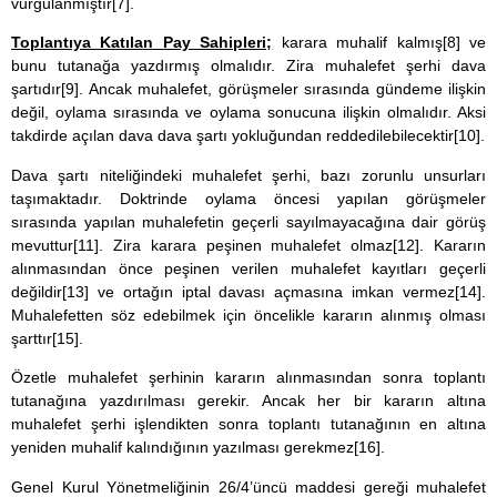
vurgulanmıştır
[7]
.
Toplantıya Katılan Pay Sahipleri;
karara muhalif kalmış
[8]
ve
bunu tutanağa yazdırmış olmalıdır. Zira muhalefet şerhi dava
şartıdır
[9]
. Ancak muhalefet, görüşmeler sırasında gündeme ilişkin
değil, oylama sırasında ve oylama sonucuna ilişkin olmalıdır. Aksi
takdirde açılan dava dava şartı yokluğundan reddedilebilecektir
[10]
.
Dava şartı niteliğindeki muhalefet şerhi, bazı zorunlu unsurları
taşımaktadır. Doktrinde oylama öncesi yapılan görüşmeler
sırasında yapılan muhalefetin geçerli sayılmayacağına dair görüş
mevuttur
[11]
. Zira karara peşinen muhalefet olmaz
[12]
. Kararın
alınmasından önce peşinen verilen muhalefet kayıtları geçerli
değildir
[13]
ve ortağın iptal davası açmasına imkan vermez
[14]
.
Muhalefetten söz edebilmek için öncelikle kararın alınmış olması
şarttır
[15]
.
Özetle muhalefet şerhinin kararın alınmasından sonra toplantı
tutanağına yazdırılması gerekir. Ancak her bir kararın altına
muhalefet şerhi işlendikten sonra toplantı tutanağının en altına
yeniden muhalif kalındığının yazılması gerekmez
[16]
.
Genel Kurul Yönetmeliğinin 26/4’üncü maddesi gereği muhalefet