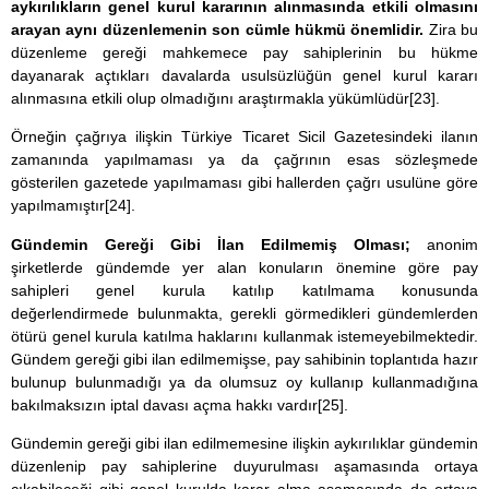
aykırılıkların genel kurul kararının alınmasında etkili olmasını
arayan aynı düzenlemenin son cümle hükmü önemlidir.
Zira bu
düzenleme gereği mahkemece pay sahiplerinin bu hükme
dayanarak açtıkları davalarda usulsüzlüğün genel kurul kararı
alınmasına etkili olup olmadığını araştırmakla yükümlüdür
[23]
.
Örneğin çağrıya ilişkin Türkiye Ticaret Sicil Gazetesindeki ilanın
zamanında yapılmaması ya da çağrının esas sözleşmede
gösterilen gazetede yapılmaması gibi hallerden çağrı usulüne göre
yapılmamıştır
[24]
.
Gündemin Gereği Gibi İlan Edilmemiş Olması;
anonim
şirketlerde gündemde yer alan konuların önemine göre pay
sahipleri genel kurula katılıp katılmama konusunda
değerlendirmede bulunmakta, gerekli görmedikleri gündemlerden
ötürü genel kurula katılma haklarını kullanmak istemeyebilmektedir.
Gündem gereği gibi ilan edilmemişse, pay sahibinin toplantıda hazır
bulunup bulunmadığı ya da olumsuz oy kullanıp kullanmadığına
bakılmaksızın iptal davası açma hakkı vardır
[25]
.
Gündemin gereği gibi ilan edilmemesine ilişkin aykırılıklar gündemin
düzenlenip pay sahiplerine duyurulması aşamasında ortaya
çıkabileceği gibi genel kurulda karar alma aşamasında da ortaya