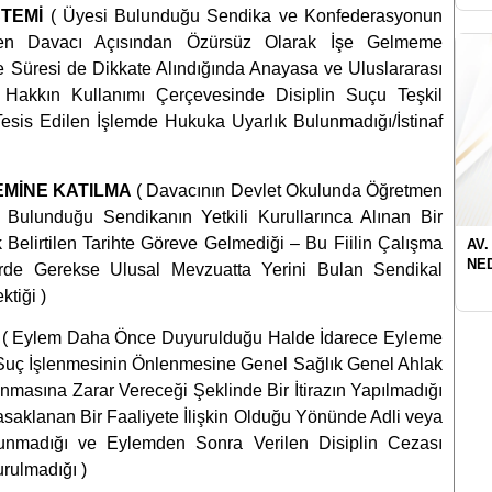
STEMİ
( Üyesi Bulunduğu Sendika ve Konfederasyonun
den Davacı Açısından Özürsüz Olarak İşe Gelmeme
 Süresi de Dikkate Alındığında Anayasa ve Uluslararası
 Hakkın Kullanımı Çerçevesinde Disiplin Suçu Teşkil
esis Edilen İşlemde Hukuka Uyarlık Bulunmadığı/İstinaf
EMİNE KATILMA
( Davacının Devlet Okulunda Öğretmen
 Bulunduğu Sendikanın Yetkili Kurullarınca Alınan Bir
Belirtilen Tarihte Göreve Gelmediği – Bu Fiilin Çalışma
AV.
NE
rde Gerekse Ulusal Mevzuatta Yerini Bulan Sendikal
tiği )
E
( Eylem Daha Önce Duyurulduğu Halde İdarece Eyleme
Suç İşlenmesinin Önlenmesine Genel Sağlık Genel Ahlak
unmasına Zarar Vereceği Şeklinde Bir İtirazın Yapılmadığı
Yasaklanan Bir Faaliyete İlişkin Olduğu Yönünde Adli veya
lunmadığı ve Eylemden Sonra Verilen Disiplin Cezası
rulmadığı )