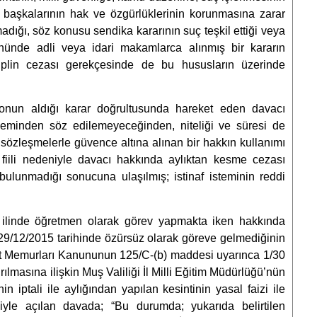
 başkalarının hak ve özgürlüklerinin korunmasına zarar
madığı, söz konusu sendika kararının suç teşkil ettiği veya
önünde adli veya idari makamlarca alınmış bir kararın
iplin cezası gerekçesinde de bu hususların üzerinde
nun aldığı karar doğrultusunda hareket eden davacı
eminden söz edilemeyeceğinden, niteliği ve süresi de
 sözleşmelerle güvence altına alınan bir hakkın kullanımı
 fiili nedeniyle davacı hakkında aylıktan kesme cezası
bulunmadığı sonucuna ulaşılmış; istinaf isteminin reddi
 ilinde öğretmen olarak görev yapmakta iken hakkında
e 29/12/2015 tarihinde özürsüz olarak göreve gelmediğinin
let Memurları Kanununun 125/C-(b) maddesi uyarınca 1/30
ılmasına ilişkin Muş Valiliği İl Milli Eğitim Müdürlüğü’nün
n iptali ile aylığından yapılan kesintinin yasal faizi ile
miyle açılan davada; “Bu durumda; yukarıda belirtilen