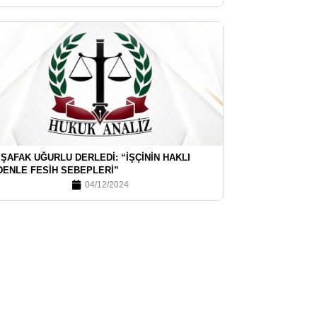
 ŞAFAK UĞURLU DERLEDI: “İŞÇININ HAKLI
DENLE FESIH SEBEPLERI”
04/12/2024