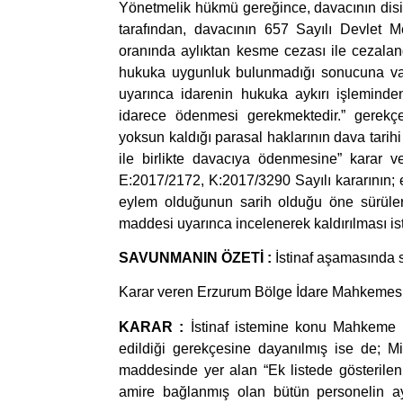
Yönetmelik hükmü gereğince, davacının disi
tarafından, davacının 657 Sayılı Devlet
oranında aylıktan kesme cezası ile cezalan
hukuka uygunluk bulunmadığı sonucuna va
uyarınca idarenin hukuka aykırı işleminden
idarece ödenmesi gerekmektedir.” gerekçe
yoksun kaldığı parasal haklarının dava tarihi 
ile birlikte davacıya ödenmesine” karar 
E:2017/2172, K:2017/3290 Sayılı kararının; 
eylem olduğunun sarih olduğu öne sürüle
maddesi uyarınca incelenerek kaldırılması is
SAVUNMANIN ÖZETİ :
İstinaf aşamasında s
Karar veren Erzurum Bölge İdare Mahkemesi 3
KARAR :
İstinaf istemine konu Mahkeme 
edildiği gerekçesine dayanılmış ise de; Mil
maddesinde yer alan “Ek listede gösterilen
amire bağlanmış olan bütün personelin ayn