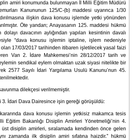
plin amiri konumunda bulunmayan İl Milli Eğitim Müdürü
 Memurları Kanununun 125/C-(b) maddesi uyarınca 1/30
dırılmasına ilişkin dava konusu işlemde yetki yönünden
rılmıştır. Öte yandan; Anayasanın 125. maddesi hükmü
 dolayı davacının aylığından yapılan kesintinin davalı
siyle “dava konusu işlemin iptaline, işlem nedeniyle
olan 17/03/2017 tarihinden itibaren işletilecek yasal faizi
veren Van 2. İdare Mahkemesi’nin 28/12/2017 tarih ve
eylemin sendikal eylem olmaktan uzak siyasi nitelikte bir
rek 2577 Sayılı İdari Yargılama Usulü Kanunu’nun 45.
tenilmektedir.
avunma dilekçesi verilmemiştir.
. İdari Dava Dairesince işin gereği görüşüldü:
kararında dava konusu işlemin yetkisiz makamca tesis
li Eğitim Bakanlığı Disiplin Amirleri Yönetmeliği’nin 4.
 üst disiplin amirleri, sıralamada kendinden önce gelen
ı zamanda ilk disiplin amiri sıfatına haizdir.” hükmü