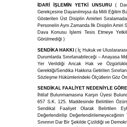
İDARİ İŞLEMİN YETKİ UNSURU
( Da
Gerekçesine Dayanılmışsa da Milli Eğitim Ba
Gösterilen Üst Disiplin Amirleri Sırala
Personelin Aynı Zamanda İlk Disiplin Amiri 
Dava Konusu İşlemi Tesis Etmeye Yetki
Görülmediği )
SENDİKA HAKKI
( İç Hukuk ve Uluslararas
Durumlarda Sınırlanabileceği – Anayasa Md
Yer Verildiği Ancak Hak ve Özgürlükle
Gerektiği/Sendika Hakkına Getirilen Sınırl
Sözleşme Hükümlerindeki Ölçütlerin Göz Önü
SENDİKAL FAALİYET NEDENİYLE GÖR
İhtilaf Bulunmamasına Karşın Üyesi Bulu
657 S.K. 125. Maddesinde Belirtilen Özü
Sendikal Faaliyet Olarak Belirtilen 
Değerlendirilip Değerlendirilemeyeceğinin
Sınırının Dar Bir Şekilde Çizildiği ve Demok