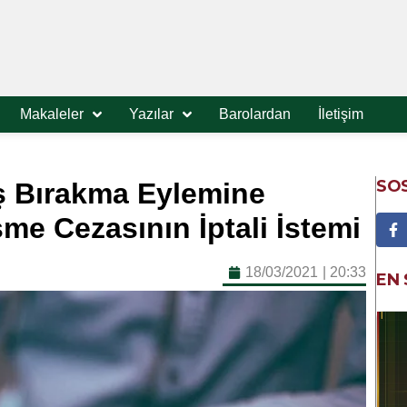
Makaleler
Yazılar
Barolardan
İletişim
SO
İş Bırakma Eylemine
me Cezasının İptali İstemi
18/03/2021
|
20:33
EN 