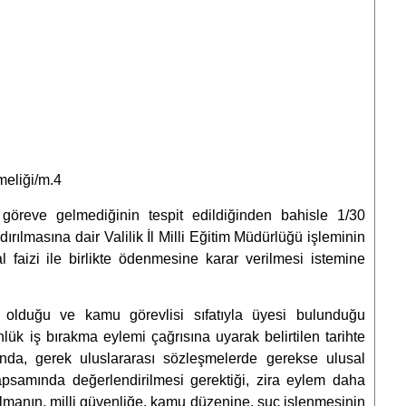
meliği/m.4
öreve gelmediğinin tespit edildiğinden bahisle 1/30
ırılmasına dair Valilik İl Milli Eğitim Müdürlüğü işleminin
al faizi ile birlikte ödenmesine karar verilmesi istemine
 olduğu ve kamu görevlisi sıfatıyla üyesi bulunduğu
nlük iş bırakma eylemi çağrısına uyarak belirtilen tarihte
ında, gerek uluslararası sözleşmelerde gerekse ulusal
apsamında değerlendirilmesi gerektiği, zira eylem daha
manın, milli güvenliğe, kamu düzenine, suç işlenmesinin