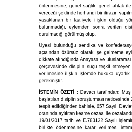
önlenmesine, genel sağlık, genel ahlak ile
vereceği şeklinde herhangi bir itirazın yapıl
yasaklanan bir faaliyete ilişkin olduğu y
bulunmadığı, eylemden sonra verilen dis
durulmadığı görülmüş olup,
Üyesi bulunduğu sendika ve konfederasyo
açısından özürsüz olarak işe gelmeme eyl
dikkate alındığında Anayasa ve uluslararası
çerçevesinde disiplin suçu teşkil etmeyen
verilmesine ilişkin işlemde hukuka uyarlık 
gerekmiştir.
İSTEMİN ÖZETİ :
Davacı tarafından; Muş
başlatılan disiplin soruşturması neticesind
tespit edildiğinden bahisle, 657 Sayılı Dev
oranında aylıktan kesme cezası ile cezalandır
19/01/2017 tarih ve E.783122 Sayılı işlemini
birlikte ödenmesine karar verilmesi iste