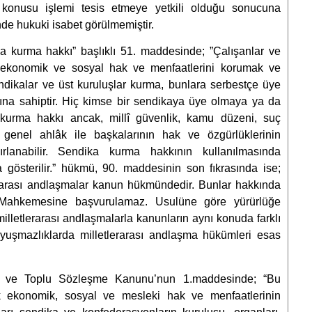
 konusu işlemi tesis etmeye yetkili olduğu sonucuna
de hukuki isabet görülmemiştir.
a kurma hakkı” başlıklı 51. maddesinde; ”Çalışanlar ve
de, ekonomik ve sosyal hak ve menfaatlerini korumak ve
ndikalar ve üst kuruluşlar kurma, bunlara serbestçe üye
ına sahiptir. Hiç kimse bir sendikaya üye olmaya ya da
 kurma hakkı ancak, millî güvenlik, kamu düzeni, suç
 genel ahlâk ile başkalarının hak ve özgürlüklerinin
rlanabilir. Sendika kurma hakkının kullanılmasında
 gösterilir.” hükmü, 90. maddesinin son fıkrasında ise;
rarası andlaşmalar kanun hükmündedir. Bunlar hakkında
a Mahkemesine başvurulamaz. Usulüne göre yürürlüğe
illetlerarası andlaşmalarla kanunların aynı konuda farklı
yuşmazlıklarda milletlerarası andlaşma hükümleri esas
rı ve Toplu Sözleşme Kanunu’nun 1.maddesinde; “Bu
k ekonomik, sosyal ve mesleki hak ve menfaatlerinin