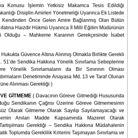
va Konusu İşlemin Yetkisiz Makamca Tesis Edildiği
kanlığı Disiplin Amirleri Yönetmeliği Uyarınca Ek Listede
mada Kendinden Önce Gelen Amire Bağlanmış Olan Bütün
Sıfatına Haizdir Hükmü Uyarınca İl Milli Eğitim Müdürünün
li Olduğu – Mahkeme Kararının Gerekçesinde İsabet
ı Hukukta Güvence Altına Alınmış Olmakla Birlikte Gerekli
. 51’de Sendika Hakkına Yönelik Sınırlama Sebeplerine
re Yönelik Sınırlamaların da Bir Sınırının Olması
andırmaların Denetiminde Anayasa Md. 13 ve Taraf Olunan
ne Alınması Gerektiği )
EVE GİTMEME
( Davacının Göreve Gitmediği Hususunda
nduğu Sendikanın Çağrısı Üzerine Göreve Gitmemesinin
rsüz Olarak Gitmeme Olarak Sayılıp Sayılamayacağı ve
Eylemin Anılan Madde Kapsamında Mazeret Olarak
 Tartışılması Gerektiği – Sendika Hakkına Müdahalenin
ratik Toplumda Gereklilik Kriterini Taşımayan Sınırlama ve