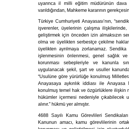
uyarınca il milli eğitim müdürünün dava
varıldığından, Mahkeme kararının gerekçesin
Türkiye Cumhuriyeti Anayasası’nın, “sendik
işverenler, üyelerinin çalışma ilişkilerin
geliştirmek için önceden izin almaksızın se
olma ve üyelikten serbestçe çekilme haklar
üyelikten ayrılmaya zorlanamaz. Sendika
işlenmesinin önlenmesi, genel sağlık ve
korunması sebepleriyle ve kanunla sını
uygulanacak şekil, şart ve usuller kanunda
“Usulüne göre yürürlüğe konulmuş Milletle
Anayasaya aykırılık iddiası ile Anayas
konulmuş temel hak ve özgürlüklere ilişkin m
hükümler içermesi nedeniyle çıkabilecek u
alınır.” hükmü yer almıştır.
4688 Sayılı Kamu Görevlileri Sendikala
Kanunun amacı, kamu görevlilerinin orta