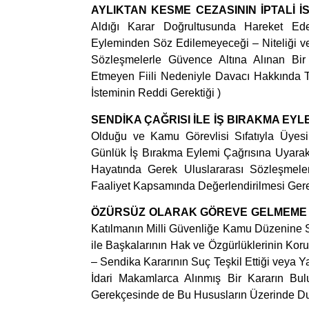
AYLIKTAN KESME CEZASININ İPTALİ İ
Aldığı Karar Doğrultusunda Hareket E
Eyleminden Söz Edilemeyeceği – Niteliği ve
Sözleşmelerle Güvence Altına Alınan Bir
Etmeyen Fiili Nedeniyle Davacı Hakkında T
İsteminin Reddi Gerektiği )
SENDİKA ÇAĞRISI İLE İŞ BIRAKMA EYL
Olduğu ve Kamu Görevlisi Sıfatıyla Üyesi
Günlük İş Bırakma Eylemi Çağrısına Uyarak 
Hayatında Gerek Uluslararası Sözleşmele
Faaliyet Kapsamında Değerlendirilmesi Gerek
ÖZÜRSÜZ OLARAK GÖREVE GELMEM
Katılmanın Milli Güvenliğe Kamu Düzenine 
ile Başkalarının Hak ve Özgürlüklerinin Kor
– Sendika Kararının Suç Teşkil Ettiği veya 
İdari Makamlarca Alınmış Bir Kararın Bu
Gerekçesinde de Bu Hususların Üzerinde Du