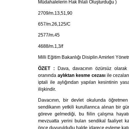
Müdahalelerin Hak İhlali Oluşturduğu )
2709/m.13,51,90
657/m.26,125/C
2577/m.45
4688/m.1,3/f
Milli Eğitim Bakanlığı Disiplin Amirleri Yönet
ÖZET :
Dava, davacının özürsüz olarak g
oranında
aylıktan kesme cezası
ile cezaland
iptali ile aylığından yapılan kesintinin yas
ilişkindir.
Davacının, bir devlet okulunda öğretmen
sendikanın yetkili kurullarınca alınan bir gü
göreve gelmediği, bu fiilin çalışma hayat
mevzuatta yerini bulan sendikal faaliyet k
önce duyurulduğu halde idarece eyleme katıl