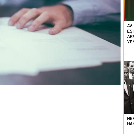
AV.
EŞ
AR
YE
NER
HA