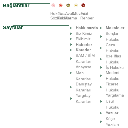
Bağlantılar
Hukuk
Yasa
Avukat
Mevzuat
Adli
Sözlüğü
Teklifleri
Arama
Rehber
Sayfalar
Hakkımızda
Makaleler
Biz Kimiz
Borçlar
Ekibimiz
Hukuku
Haberler
Ceza
Kararlar
Hukuku
BAM / BİM
İcre İflas
Kararları
Hukuku
Anayasa
İş Hukuku
Medeni
Mah.
Hukuku
Kararları
Ticaret
Danıştay
Hukuku
Kararları
Yargılama
Yargıtay
Usul
Kararları
Hukuku
Yazılar
Köşe
Yazıları