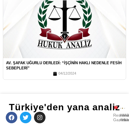
AV. ŞAFAK UĞURLU DERLEDI: “İŞÇININ HAKLI NEDENLE FESIH
SEBEPLERI”
04/12/2024
Türkiye'den yana analiz
Resmi
Kara
Avu
A
Gazete
Ara
Huk
Ka