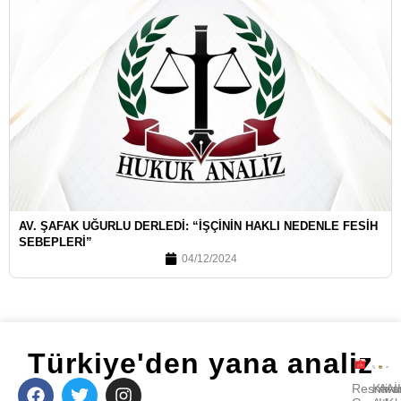
AV. ŞAFAK UĞURLU DERLEDI: “İŞÇININ HAKLI NEDENLE FESIH
SEBEPLERI”
04/12/2024
Türkiye'den yana analiz
Resmi
Kara
Avu
A