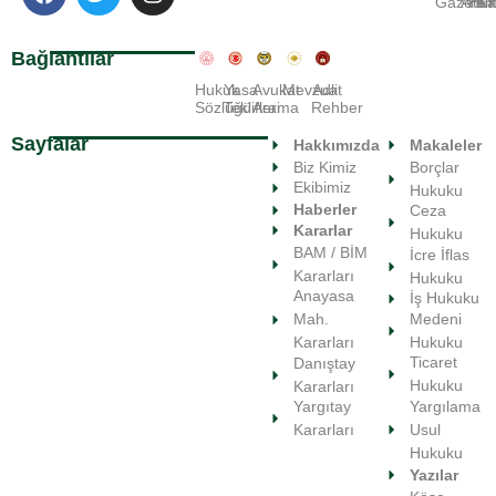
Gazete
Ara
Huk
Ka
Bağlantılar
Hukuk
Yasa
Avukat
Mevzuat
Adli
Sözlüğü
Teklifleri
Arama
Rehber
Sayfalar
Hakkımızda
Makaleler
Biz Kimiz
Borçlar
Ekibimiz
Hukuku
Haberler
Ceza
Kararlar
Hukuku
BAM / BİM
İcre İflas
Kararları
Hukuku
Anayasa
İş Hukuku
Medeni
Mah.
Hukuku
Kararları
Ticaret
Danıştay
Hukuku
Kararları
Yargılama
Yargıtay
Usul
Kararları
Hukuku
Yazılar