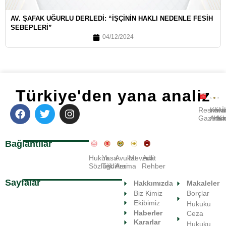
AV. ŞAFAK UĞURLU DERLEDI: “İŞÇININ HAKLI NEDENLE FESIH
SEBEPLERI”
04/12/2024
Türkiye'den yana analiz
Resmi
Kara
Avu
A
Gazete
Ara
Huk
Ka
Bağlantılar
Hukuk
Yasa
Avukat
Mevzuat
Adli
Sözlüğü
Teklifleri
Arama
Rehber
Sayfalar
Hakkımızda
Makaleler
Biz Kimiz
Borçlar
Ekibimiz
Hukuku
Haberler
Ceza
Kararlar
Hukuku