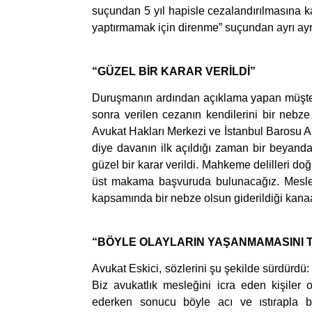
suçundan 5 yıl hapisle cezalandırılmasına kar
yaptırmamak için direnme” suçundan ayrı ayrı 
“GÜZEL BİR KARAR VERİLDİ”
Duruşmanın ardından açıklama yapan müşteki
sonra verilen cezanın kendilerini bir nebze 
Avukat Hakları Merkezi ve İstanbul Barosu An
diye davanın ilk açıldığı zaman bir beyanda
güzel bir karar verildi. Mahkeme delilleri d
üst makama başvuruda bulunacağız. Meslek
kapsamında bir nebze olsun giderildiği kanaa
“BÖYLE OLAYLARIN YAŞANMAMASINI 
Avukat Eskici, sözlerini şu şekilde sürdürdü
Biz avukatlık mesleğini icra eden kişiler 
ederken sonucu böyle acı ve ıstırapla b