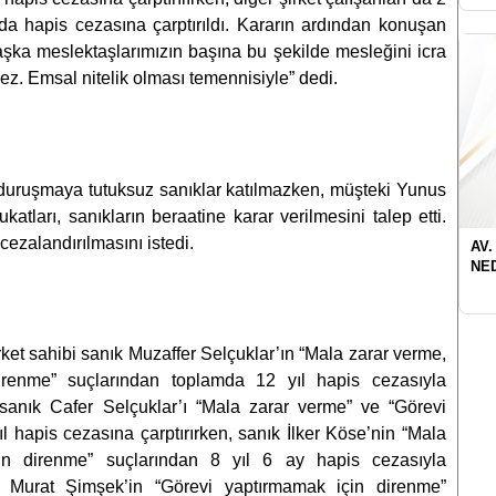
rda hapis cezasına çarptırıldı. Kararın ardından konuşan
şka meslektaşlarımızın başına bu şekilde mesleğini icra
mez. Emsal nitelik olması temennisiyle” dedi.
uruşmaya tutuksuz sanıklar katılmazken, müşteki Yunus
katları, sanıkların beraatine karar verilmesini talep etti.
 cezalandırılmasını istedi.
AV.
NE
et sahibi sanık Muzaffer Selçuklar’ın “Mala zarar verme,
irenme” suçlarından toplamda 12 yıl hapis cezasıyla
sanık Cafer Selçuklar’ı “Mala zarar verme” ve “Görevi
l hapis cezasına çarptırırken, sanık İlker Köse’nin “Mala
in direnme” suçlarından 8 yıl 6 ay hapis cezasıyla
ık Murat Şimşek’in “Görevi yaptırmamak için direnme”