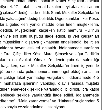
belirtilen iddianamede, sanık Muzaffer Selçuklar alacaklı
rüyerek “Gel alabilirsen al bakalım neyi alacaksın adam
çıkmaz” dediği ifade edildi. Sanık Muzaffer Selçuklar’ın
likte yakacağım” dediği belirtildi. Diğer sanıklar İlker Köse,
rla getirdikleri yanıcı madde olan tineri müştekilerin,
ydedildi. Müştekilerin kaçarken katip memuru F.U.’nun
yle sırt üstü düştüğü ifade edildi. İş yeri çalışanları
 müştekilerin dışarıya çıkmasının engellendiği belirtilen
klarını beyan ettikleri anlatıldı. İddianamede tarafların
, Fırat Çiftçi, İlker Köse, Murat Şimşek ve Uğur Gedik’in
uklar’ın da Avukat Yılmazer’e demir çubukla saldırdığı
kaçarken, sanık Muzaffer Selçuklar’ın tineri iş yerinde
ü, bu esnada polis memurlarının engel olduğu anlatılan
ı çaktığı fakat yanmadığı vurgulandı. İddianamede 4-5
n muhafaza işleminin yapıldığı, olay sırasında müşteki
derilemeyecek şekilde yaralandığı bildirildi. İcra katibi
lebilecek şekilde yaralandığı ifade edildi. İddianamede
direnme”, “Mala zarar verme” ve “Hakaret” suçlarından 5
 cezasıyla cezalandırılması isteniyordu.