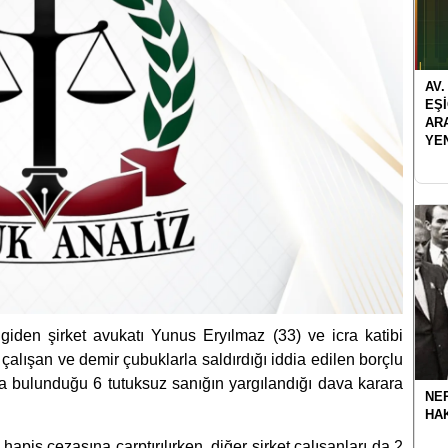
AV.
EŞ
AR
YE
den şirket avukatı Yunus Eryılmaz (33) ve icra katibi
çalışan ve demir çubuklarla saldırdığı iddia edilen borçlu
nda bulunduğu 6 tutuksuz sanığın yargılandığı dava karara
NER
HA
hapis cezasına çarptırılırken, diğer şirket çalışanları da 2