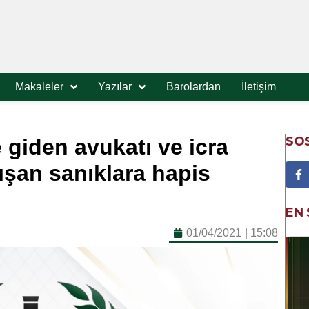
Makaleler
Yazılar
Barolardan
İletişim
SO
 giden avukatı ve icra
ışan sanıklara hapis
EN 
01/04/2021
|
15:08