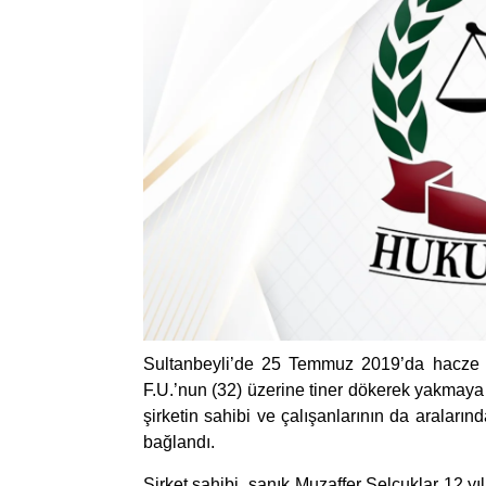
Sultanbeyli’de 25 Temmuz 2019’da hacze gi
F.U.’nun (32) üzerine tiner dökerek yakmaya 
şirketin sahibi ve çalışanlarının da araları
bağlandı.
Şirket sahibi sanık Muzaffer Selçuklar 12 yıl 