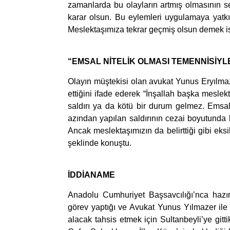
zamanlarda bu olayların artmış olmasının s
karar olsun. Bu eylemleri uygulamaya yatkın
Meslektaşımıza tekrar geçmiş olsun demek is
“EMSAL NİTELİK OLMASI TEMENNİSİYL
Olayın müştekisi olan avukat Yunus Eryılmaz
ettiğini ifade ederek “İnşallah başka meslekt
saldırı ya da kötü bir durum gelmez. Emsa
azından yapılan saldırının cezai boyutunda b
Ancak meslektaşımızın da belirttiği gibi eksik
şeklinde konuştu.
İDDİANAME
Anadolu Cumhuriyet Başsavcılığı’nca hazır
görev yaptığı ve Avukat Yunus Yılmazer ile b
alacak tahsis etmek için Sultanbeyli’ye gittik