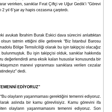
ar verirken, sanıklar Fırat Çiftçi ve Uğur Gedik’i “Görevi
2 yıl 6’şar ay hapis cezasına çarptırdı.
 avukatı İbrahim Burak Eskici dava sürecini anlattıktan
olsun tatmin ettiğini dile getirerek “Biz İstanbul Barosu
adolu Bölge Temsilciliği olarak bu işin takipçisi olacağız
 bulunmuştuk. Bu işin takipçisi olduk, sanıklar hakkında
oğru değerlendirdi ama eksik kalan hususlar konusunda bir
taşımızın manevi yıpranması sanıklara verilen cezalar
tindeyiz” dedi.
TEMENNİ EDİYORUZ”
: “Bu olayların yaşanmaması gerektiğini temenni ediyoruz.
olarak aslında bir kamu görevlisiyiz. Kamu görevini ifa
iten olayların yaşanmamasını temenni ediyoruz. Son