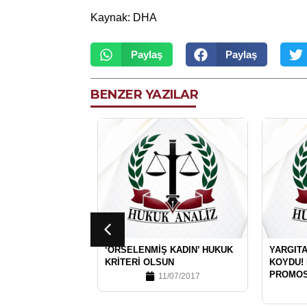
Kaynak:
DHA
Paylaş
Paylaş
BENZER YAZILAR
‘ÖRSELENMIŞ KADIN’ HUKUK
YARGITA
KRITERI OLSUN
KOYDU!
PROMOS
11/07/2017