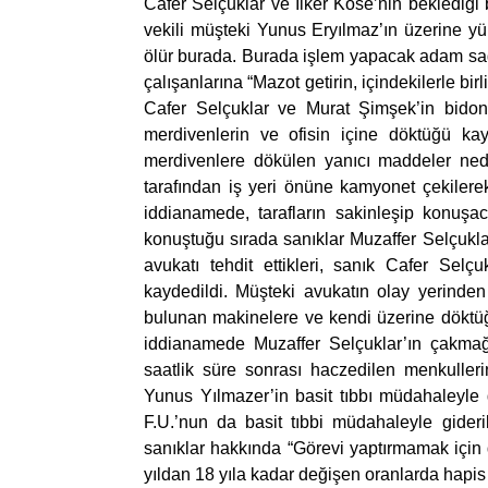
Cafer Selçuklar ve İlker Köse’nin beklediği 
vekili müşteki Yunus Eryılmaz’ın üzerine yü
ölür burada. Burada işlem yapacak adam sağ 
çalışanlarına “Mazot getirin, içindekilerle bir
Cafer Selçuklar ve Murat Şimşek’in bidonla
merdivenlerin ve ofisin içine döktüğü ka
merdivenlere dökülen yanıcı maddeler nedeni
tarafından iş yeri önüne kamyonet çekilerek
iddianamede, tarafların sakinleşip konuşaca
konuştuğu sırada sanıklar Muzaffer Selçuklar
avukatı tehdit ettikleri, sanık Cafer Selç
kaydedildi. Müşteki avukatın olay yerinden 
bulunan makinelere ve kendi üzerine döktüğ
iddianamede Muzaffer Selçuklar’ın çakmağ
saatlik süre sonrası haczedilen menkulleri
Yunus Yılmazer’in basit tıbbı müdahaleyle gi
F.U.’nun da basit tıbbi müdahaleyle gideri
sanıklar hakkında “Görevi yaptırmamak için 
yıldan 18 yıla kadar değişen oranlarda hapis