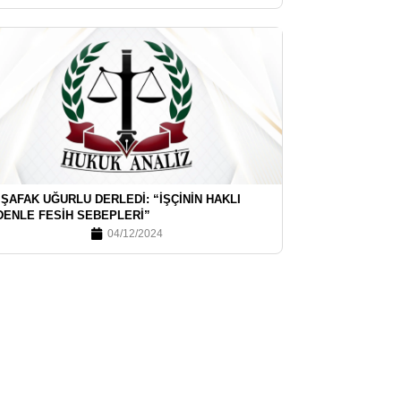
 ŞAFAK UĞURLU DERLEDI: “İŞÇININ HAKLI
DENLE FESIH SEBEPLERI”
04/12/2024