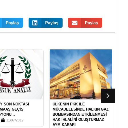
Paylaş
Paylaş
Paylaş
Y SON NOKTASI
ÜLKENIN PKK İLE
12 
 MAAŞ GEÇIŞ
MÜCADELESINDE HALKIN GAZ
TA
YONU...
BOMBASINDAN ETKILENMESI
DOL
HAK İHLALINI OLUŞTURMAZ-
11/07/2017
AYM KARARI