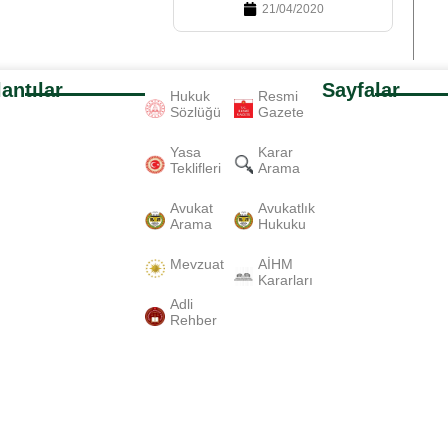
21/04/2020
antılar
Sayfalar
Hukuk
Resmi
Sözlüğü
Gazete
Yasa
Karar
Teklifleri
Arama
Avukat
Avukatlık
Arama
Hukuku
Mevzuat
AİHM
Kararları
Adli
Rehber