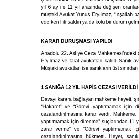
yıl 6 ay ile 11 yıl arasında değişen oranla
müşteki Avukat Yunus Eryılmaz, “İnşallah ba
ederken fiili saldırı ya da kötü bir durum gel
KARAR DURUŞMASI YAPILDI
Anadolu 22. Asliye Ceza Mahkemesi’ndeki d
Eryılmaz ve taraf avukatları katıldı.Sanık avu
Müşteki avukatları ise sanıkların üst sınırdan
1 SANIĞA 12 YIL HAPİS CEZASI VERİLDİ
Davayı karara bağlayan mahkeme heyeti, şirk
“Hakaret” ve “Görevi yaptırmamak için d
cezalandırılmasına karar verdi. Mahkeme, 
yaptırmamak için direnme” suçlarından 11 yı
zarar verme” ve “Görevi yaptırmamak iç
cezalandırılmasına hükmetti. Heyet, san