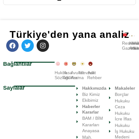
Türkiye'den yana analiz
Resmi
Kara
Avu
A
Gazete
Ara
Huk
Ka
Bağlantılar
Hukuk
Yasa
Avukat
Mevzuat
Adli
Sözlüğü
Teklifleri
Arama
Rehber
Sayfalar
Hakkımızda
Makaleler
Biz Kimiz
Borçlar
Ekibimiz
Hukuku
Haberler
Ceza
Kararlar
Hukuku
BAM / BİM
İcre İflas
Kararları
Hukuku
Anayasa
İş Hukuku
Medeni
Mah.