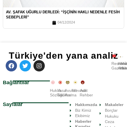
AV. ŞAFAK UĞURLU DERLEDI: “İŞÇININ HAKLI NEDENLE FESIH
SEBEPLERI”
04/12/2024
Türkiye'den yana analiz
Resmi
Kara
Avu
A
Gazete
Ara
Huk
Ka
Bağlantılar
Hukuk
Yasa
Avukat
Mevzuat
Adli
Sözlüğü
Teklifleri
Arama
Rehber
Sayfalar
Hakkımızda
Makaleler
Biz Kimiz
Borçlar
Ekibimiz
Hukuku
Haberler
Ceza
Kararlar