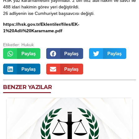
HSK yaz kararnamesini yayımladı. 2 bin 582 adli hakim ve savcı ile
488 idari hakimin görev yeri değiştirildi.
26 adliyenin ise Cumhuriyet başsavcısı değişti.
https://hsk.gov.tr/Eklentiler/files/EK-
1%20Adli%20Kararname.pdf
Etiketler:
Hukuk
Paylaş
Paylaş
Paylaş
Paylaş
Paylaş
BENZER YAZILAR