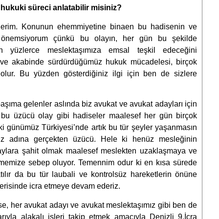
 hukuki süreci anlatabilir misiniz?
r ederim. Konunun ehemmiyetine binaen bu hadisenin ve
n önemsiyorum çünkü bu olayın, her gün bu şekilde
n yüzlerce meslektaşımıza emsal teşkil edeceğini
 ve akabinde sürdürdüğümüz hukuk mücadelesi, birçok
olur. Bu yüzden gösterdiğiniz ilgi için ben de sizlere
aşıma gelenler aslında biz avukat ve avukat adayları için
 bu üzücü olay gibi hadiseler maalesef her gün birçok
 ki günümüz Türkiyesi’nde artık bu tür şeyler yaşanmasın
iz adına gerçekten üzücü. Hele ki henüz mesleğinin
olaylara şahit olmak maalesef meslekten uzaklaşmaya ve
üşmemize sebep oluyor. Temennim odur ki en kısa sürede
ılır da bu tür laubali ve kontrolsüz hareketlerin önüne
içerisinde icra etmeye devam ederiz.
e, her avukat adayı ve avukat meslektaşımız gibi ben de
yla alakalı işleri takip etmek amacıyla Denizli 9.İcra