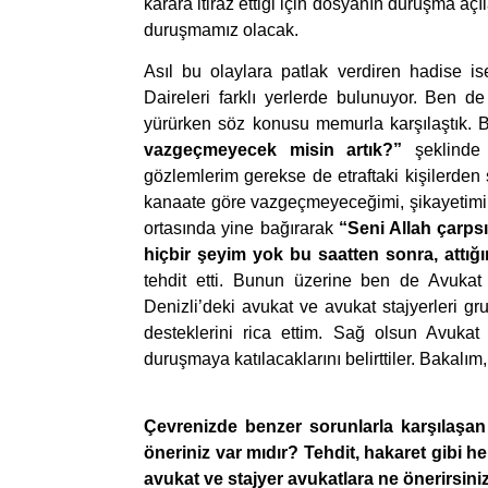
karara itiraz ettiği için dosyanın duruşma aç
duruşmamız olacak.
Asıl bu olaylara patlak verdiren hadise is
Daireleri farklı yerlerde bulunuyor. Ben de
yürürken söz konusu memurla karşılaştık.
vazgeçmeyecek misin artık?”
şeklinde 
gözlemlerim gerekse de etraftaki kişilerden
kanaate göre vazgeçmeyeceğimi, şikayetimin
ortasında yine bağırarak
“Seni Allah çarps
hiçbir şeyim yok bu saatten sonra, attığ
tehdit etti. Bunun üzerine ben de Avukat
Denizli’deki avukat ve avukat stajyerleri
desteklerini rica ettim. Sağ olsun Avukat
duruşmaya katılacaklarını belirttiler. Bakalım
Çevrenizde benzer sorunlarla karşılaşan
öneriniz var mıdır? Tehdit, hakaret gibi he
avukat ve stajyer avukatlara ne önerirsini