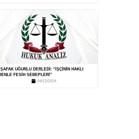
 ŞAFAK UĞURLU DERLEDI: “İŞÇININ HAKLI
DENLE FESIH SEBEPLERI”
04/12/2024