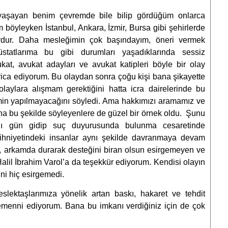
rı yaşayan benim çevremde bile bilip gördüğüm onlarca
m böyleyken İstanbul, Ankara, İzmir, Bursa gibi şehirlerde
ordur. Daha mesleğimin çok başındayım, öneri vermek
tatlarıma bu gibi durumları yaşadıklarında sessiz
kat, avukat adayları ve avukat katipleri böyle bir olay
rica ediyorum. Bu olaydan sonra çoğu kişi bana şikayette
laylara alışmam gerektiğini hatta icra dairelerinde bu
imin yapılmayacağını söyledi. Ama hakkımızı aramamız ve
a bu şekilde söyleyenlere de güzel bir örnek oldu. Şunu
ığı gün gidip suç duyurusunda bulunma cesaretinde
niyetindeki insanlar aynı şekilde davranmaya devam
, arkamda durarak desteğini biran olsun esirgemeyen ve
alil İbrahim Varol’a da teşekkür ediyorum. Kendisi olayın
ni hiç esirgemedi.
lektaşlarımıza yönelik artan baskı, hakaret ve tehdit
temenni ediyorum. Bana bu imkanı verdiğiniz için de çok