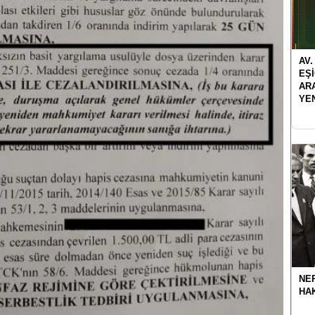
AV.
EŞ
AR
YE
NER
HA