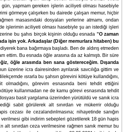
gün, yapmam gereken işlerin aciliyeti olması hasebiyle
rimi görmeye çalışırken bu dairede çalışan memur, hiçbir
ağmen masasındaki dosyaları yerlerine atmamı, ondan
işlerimin aciliyeti olması hasebiyle şu an istediği işleri
zerine bu şahıs birçok kişinin olduğu esnada
“O zaman
ada işin yok. Arkadaşlar (Diğer memurlara hitaben) bu
diyerek bana bağırmaya başladı. Ben de aldırış etmeden
 ettim. Bu esnada öğle arasına da az kalmıştı. Bir süre
ğiz, öğle arasında ben sana göstereceğim. Dışarıda
nun üzerine icra dairesinden ayrılarak savcılığa gittim ve
ilekçemde ısrarla bu şahsın görevini kötüye kullandığını,
t olmadığını, görevim esnasında beni tehdit ettiğini
kötüye kullanmadan ne de kamu görevi esnasında tehdit
syası basit yargılama üzerinden yürütüldü ve sanık icra
ediği sabit görülerek alt sınırdan ve mükerrir olduğu
pis cezası ile cezalandırılmasına; nihayetinde sanığın
 verilmesi gibi indirim sebepleri gözetilerek 18 gün hapis
. En alt sınırdan ceza verilmesine rağmen sanık memur bu