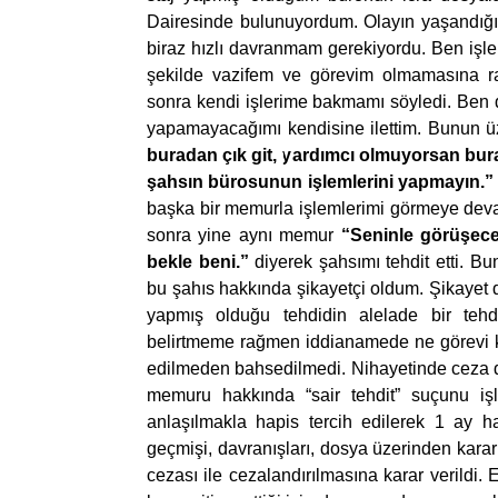
Dairesinde bulunuyordum. Olayın yaşandığı 
biraz hızlı davranmam gerekiyordu. Ben işle
şekilde vazifem ve görevim olmamasına r
sonra kendi işlerime bakmamı söyledi. Ben de 
yapamayacağımı kendisine ilettim. Bunun ü
buradan çık git, yardımcı olmuyorsan bur
şahsın bürosunun işlemlerini yapmayın.”
başka bir memurla işlemlerimi görmeye devam
sonra yine aynı memur
“Seninle görüşece
bekle beni.”
diyerek şahsımı tehdit etti. Bu
bu şahıs hakkında şikayetçi oldum. Şikayet d
yapmış olduğu tehdidin alelade bir tehdi
belirtmeme rağmen iddianamede ne görevi 
edilmeden bahsedilmedi. Nihayetinde ceza do
memuru hakkında “sair tehdit” suçunu işl
anlaşılmakla hapis tercih edilerek 1 ay ha
geçmişi, davranışları, dosya üzerinden karar
cezası ile cezalandırılmasına karar verildi