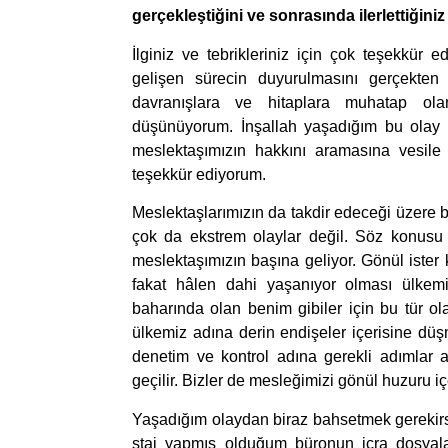
gerçekleştiğini ve sonrasında ilerlettiğiniz
İlginiz ve tebrikleriniz için çok teşekkü
gelişen sürecin duyurulmasını gerçekte
davranışlara ve hitaplara muhatap ola
düşünüyorum. İnşallah yaşadığım bu olay
meslektaşımızın hakkını aramasına vesile 
teşekkür ediyorum.
Meslektaşlarımızın da takdir edeceği üzere b
çok da ekstrem olaylar değil. Söz konusu
meslektaşımızın başına geliyor. Gönül ister
fakat hâlen dahi yaşanıyor olması ülkem
baharında olan benim gibiler için bu tür 
ülkemiz adına derin endişeler içerisine d
denetim ve kontrol adına gerekli adımlar at
geçilir. Bizler de mesleğimizi gönül huzuru 
Yaşadığım olaydan biraz bahsetmek gerekirs
staj yapmış olduğum büronun icra dosyaları