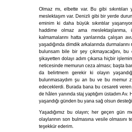
Olmaz mı, elbette var. Bu gibi sıkıntıla
meslektaşım var. Denizli gibi bir yerde duru
eminim ki daha büyük sıkıntılar yaşanıy
haddime olmaz ama meslektaşlarıma, üs
kalmamalarını hatta yanlarında çalışan avu
yaşadığında dimdik arkalarında durmalarını 
bulunsam bile bir şey çıkmayacağını, bu o
şikayetten dolayı adım çıkarsa hiçbir işlem
neticesinde memurun ceza alması; başta ban
da belirtmem gerekir ki olayın yaşand
bulunmasaydım şu an bu ve bu memur zih
edeceklerdi. Burada bana bu cesareti veren
de hâlen yanında staj yaptığım üstadım Av. H
yaşandığı günden bu yana sağ olsun desteği
Yaşadığımız bu olayın; her geçen gün mes
olaylarının son bulmasına vesile olmasını 
teşekkür ederim.