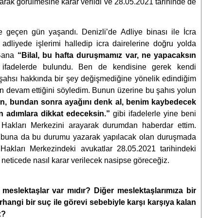
ılarak görülmesine karar verildi ve 28.05.2021 tarihinde de
e geçen gün yaşandı. Denizli’de Adliye binası ile İcra
 adliyede işlerimi halledip icra dairelerine doğru yolda
 Bana
“Bilal, bu hafta duruşmamız var, ne yapacaksın
ifadelerde bulundu. Ben de kendisine gerek kendi
 şahsı hakkında bir şey değişmediğine yönelik edindiğim
 devam ettiğini söyledim. Bunun üzerine bu şahıs yolun
ın, bundan sonra ayağını denk al, benim kaybedecek
ın adımlara dikkat edeceksin.”
gibi ifadelerle yine beni
 Hakları Merkezini arayarak durumdan haberdar ettim.
 grubuna da bu durumu yazarak yapılacak olan duruşmada
 Hakları Merkezindeki avukatlar 28.05.2021 tarihindeki
, neticede nasıl karar verilecek nasipse göreceğiz.
 meslektaşlar var mıdır? Diğer meslektaşlarımıza bir
rhangi bir suç ile görevi sebebiyle karşı karşıya kalan
z?