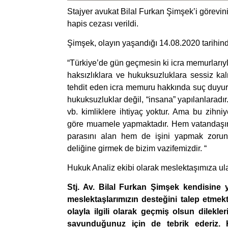
Stajyer avukat Bilal Furkan Şimşek’i görevi
hapis cezası verildi.
Şimşek, olayın yaşandığı 14.08.2020 tarihind
“Türkiye’de gün geçmesin ki icra memurlarıyla 
haksızlıklara ve hukuksuzluklara sessiz k
tehdit eden icra memuru hakkında suç duyur
hukuksuzluklar değil, “insana” yapılanlaradır.
vb. kimliklere ihtiyaç yoktur. Ama bu zihn
göre muamele yapmaktadır. Hem vatandaşın i
parasını alan hem de işini yapmak zoru
deliğine girmek de bizim vazifemizdir. “
Hukuk Analiz ekibi olarak meslektaşımıza ul
Stj. Av. Bilal Furkan Şimşek kendisine 
meslektaşlarımızın desteğini talep etmek
olayla ilgili olarak geçmiş olsun dilekle
savunduğunuz için de tebrik ederiz.