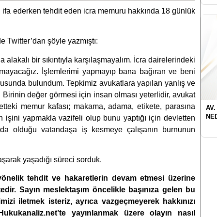
ni ifa ederken tehdit eden icra memuru hakkında 18 günlük
e Twitter’dan şöyle yazmıştı:
alakalı bir sıkıntıyla karşılaşmayalım. İcra dairelerindeki
almayacağız. İşlemlerimi yapmayıp bana bağıran ve beni
usunda bulundum. Tepkimiz avukatlara yapılan yanlış ve
 Birinin değer görmesi için insan olması yeterlidir, avukat
iyetteki memur kafası; makama, adama, etikete, parasına
AV.
NE
şini yapmakla vazifeli olup bunu yaptığı için devletten
nda olduğu vatandaşa iş kesmeye çalışanın burnunun
aşarak yaşadığı süreci sorduk.
yönelik tehdit ve hakaretlerin devam etmesi üzerine
tedir. Sayın meslektaşım öncelikle başınıza gelen bu
rimizi iletmek isteriz, ayrıca vazgeçmeyerek hakkınızı
Hukukanaliz.net
’te yayınlanmak üzere olayın nasıl