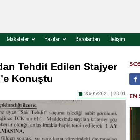
Makaleler
Yazılar
Barolardan
İletişim
SO
an Tehdit Edilen Stajyer
z’e Konuştu
23/05/2021
|
23:01
EN 