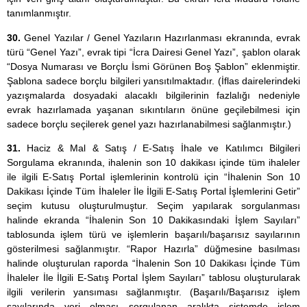
tanımlanmıştır.
30.
Genel Yazılar / Genel Yazıların Hazırlanması ekranında, evrak
türü “Genel Yazı”, evrak tipi “İcra Dairesi Genel Yazı”, şablon olarak
“Dosya Numarası ve Borçlu İsmi Görünen Boş Şablon” eklenmiştir.
Şablona sadece borçlu bilgileri yansıtılmaktadır. (İflas dairelerindeki
yazışmalarda dosyadaki alacaklı bilgilerinin fazlalığı nedeniyle
evrak hazırlamada yaşanan sıkıntıların önüne geçilebilmesi için
sadece borçlu seçilerek genel yazı hazırlanabilmesi sağlanmıştır.)
31.
Haciz & Mal & Satış / E-Satış İhale ve Katılımcı Bilgileri
Sorgulama ekranında, ihalenin son 10 dakikası içinde tüm ihaleler
ile ilgili E-Satış Portal işlemlerinin kontrolü için “İhalenin Son 10
Dakikası İçinde Tüm İhaleler İle İlgili E-Satış Portal İşlemlerini Getir”
seçim kutusu oluşturulmuştur. Seçim yapılarak sorgulanması
halinde ekranda “İhalenin Son 10 Dakikasındaki İşlem Sayıları”
tablosunda işlem türü ve işlemlerin başarılı/başarısız sayılarının
gösterilmesi sağlanmıştır. “Rapor Hazırla” düğmesine basılması
halinde oluşturulan raporda “İhalenin Son 10 Dakikası İçinde Tüm
İhaleler İle İlgili E-Satış Portal İşlem Sayıları” tablosu oluşturularak
ilgili verilerin yansıması sağlanmıştır. (Başarılı/Başarısız işlem
sayılarında veri olması sorgulanan aralıkta sistemde işlem