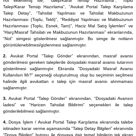
not eklenilmiş ise; “Talep/Karar Tensip Hazırlama”, “Toplu
Talep/Karar Tensip Hazırlama”, “Avukat Portal Talep Karşılama
Talep Detay”, “Tahsilat Yapılması ve Tahsilat Makbuzunun
Hazırlanması (Toplu, Tekli)”, “Reddiyat Yapılması ve Makbuzunun
Hazırlanması (Toplu, Esnek, Tam)”, Haciz Mal Satış İşlemleri” ve
“Harç/Masraf Tahsilatı ve Makbuzunun Hazırlanması” ekranlarında,
“Not” simgesi gösterilmesi sağlanmıştır. Bu simge ile notların
görüntülenebilmesi/gizlenmesi sağlanmıştır.
2.
Avukat Portal “Talep Gönder” ekranından, masraf avansı
gönderilmesi gereken taleplerde dosyadaki masraf avansı tutarının
gösterilmesi sağlanmıştır. Ekranda “Dosyadaki Masraf Avansı
Kullanılsın Mı?” seçeneği oluşturulmuş olup bu seçiminin seçilmesi
halinde ilgili avukattan o talep için masraf avansı alınmaması
sağlanmıştır.
3.
Avukat Portal “Talep Gönder” ekranından, “Dosyadaki Avansın
İadesi” ve “Haricen Tahsilat Bildirimi” seçenekleri ile talep
gönderilebilmesi sağlanmıştır.
4.
Dosya İşlem / Avukat Portal Talep Karşılama ekranında talebe
istinaden karar verme aşamasında “Talep Detay Bilgileri” ekranında
“Dosya Bilgileri” butonu ile dosyaya dair temel bilgilerin tek ekran