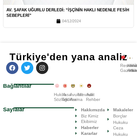
AV. ŞAFAK UĞURLU DERLEDI: “İŞÇININ HAKLI NEDENLE FESIH
SEBEPLERI”
04/12/2024
Türkiye'den yana analiz
Resmi
Kara
Avu
A
Gazete
Ara
Huk
Ka
Bağlantılar
Hukuk
Yasa
Avukat
Mevzuat
Adli
Sözlüğü
Teklifleri
Arama
Rehber
Sayfalar
Hakkımızda
Makaleler
Biz Kimiz
Borçlar
Ekibimiz
Hukuku
Haberler
Ceza
Kararlar
Hukuku