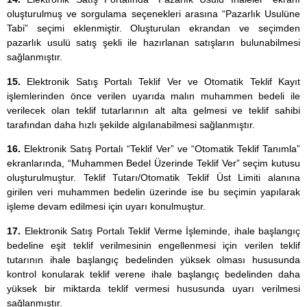
oluşturulmuş ve sorgulama seçenekleri arasına “Pazarlık Usulüne
Tabi” seçimi eklenmiştir. Oluşturulan ekrandan ve seçimden
pazarlık usulü satış şekli ile hazırlanan satışların bulunabilmesi
sağlanmıştır.
15.
Elektronik Satış Portalı Teklif Ver ve Otomatik Teklif Kayıt
işlemlerinden önce verilen uyarıda malın muhammen bedeli ile
verilecek olan teklif tutarlarının alt alta gelmesi ve teklif sahibi
tarafından daha hızlı şekilde algılanabilmesi sağlanmıştır.
16.
Elektronik Satış Portalı “Teklif Ver” ve “Otomatik Teklif Tanımla”
ekranlarında, “Muhammen Bedel Üzerinde Teklif Ver” seçim kutusu
oluşturulmuştur. Teklif Tutarı/Otomatik Teklif Üst Limiti alanına
girilen veri muhammen bedelin üzerinde ise bu seçimin yapılarak
işleme devam edilmesi için uyarı konulmuştur.
17.
Elektronik Satış Portalı Teklif Verme İşleminde, ihale başlangıç
bedeline eşit teklif verilmesinin engellenmesi için verilen teklif
tutarının ihale başlangıç bedelinden yüksek olması hususunda
kontrol konularak teklif verene ihale başlangıç bedelinden daha
yüksek bir miktarda teklif vermesi hususunda uyarı verilmesi
sağlanmıştır.