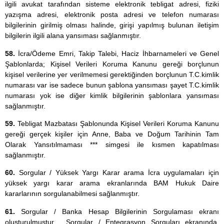
ilgili avukat tarafından sisteme elektronik tebligat adresi, fiziki
yazışma adresi, elektronik posta adresi ve telefon numarası
bilgilerinin girilmiş olması halinde, girişi yapılmış bulunan iletişim
bilgilerin ilgili alana yansıması sağlanmıştır.
58.
İcra/Ödeme Emri, Takip Talebi, Haciz İhbarnameleri ve Genel
Şablonlarda; Kişisel Verileri Koruma Kanunu gereği borçlunun
kişisel verilerine yer verilmemesi gerektiğinden borçlunun T.C.kimlik
numarası var ise sadece bunun şablona yansıması şayet T.C.kimlik
numarası yok ise diğer kimlik bilgilerinin şablonlara yansıması
sağlanmıştır.
59.
Tebligat Mazbatası Şablonunda Kişisel Verileri Koruma Kanunu
gereği gerçek kişiler için Anne, Baba ve Doğum Tarihinin Tam
Olarak Yansıtılmaması *** simgesi ile kısmen kapatılması
sağlanmıştır.
60.
Sorgular / Yüksek Yargı Karar arama İcra uygulamaları için
yüksek yargı karar arama ekranlarında BAM Hukuk Daire
kararlarının sorgulanabilmesi sağlanmıştır.
61.
Sorgular / Banka Hesap Bilgilerinin Sorgulaması ekranı
oluşturulmuştur. Sorgular / Entegrasyon Sorguları ekranında,