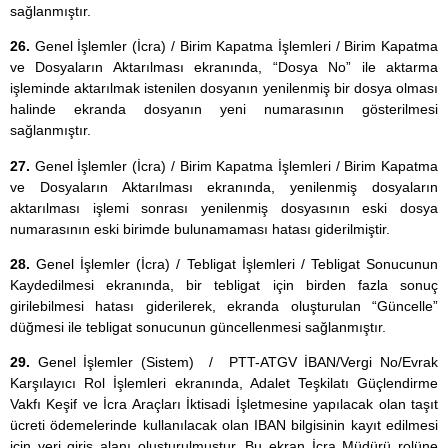
sağlanmıştır.
26.
Genel İşlemler (İcra) / Birim Kapatma İşlemleri / Birim Kapatma
ve Dosyaların Aktarılması ekranında, “Dosya No” ile aktarma
işleminde aktarılmak istenilen dosyanın yenilenmiş bir dosya olması
halinde ekranda dosyanın yeni numarasının gösterilmesi
sağlanmıştır.
27.
Genel İşlemler (İcra) / Birim Kapatma İşlemleri / Birim Kapatma
ve Dosyaların Aktarılması ekranında, yenilenmiş dosyaların
aktarılması işlemi sonrası yenilenmiş dosyasının eski dosya
numarasının eski birimde bulunamaması hatası giderilmiştir.
28.
Genel İşlemler (İcra) / Tebligat İşlemleri / Tebligat Sonucunun
Kaydedilmesi ekranında, bir tebligat için birden fazla sonuç
girilebilmesi hatası giderilerek, ekranda oluşturulan “Güncelle”
düğmesi ile tebligat sonucunun güncellenmesi sağlanmıştır.
29.
Genel İşlemler (Sistem) / PTT-ATGV İBAN/Vergi No/Evrak
Karşılayıcı Rol İşlemleri ekranında, Adalet Teşkilatı Güçlendirme
Vakfı Keşif ve İcra Araçları İktisadi İşletmesine yapılacak olan taşıt
ücreti ödemelerinde kullanılacak olan IBAN bilgisinin kayıt edilmesi
için veri giriş alanı oluşturulmuştur. Bu ekran İcra Müdürü rolüne