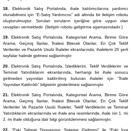
18.
Elektronik Satış Portalında, ihale katılımcılarına yardımcı
olunabilmesi için “E-Satış Yardımcısı” adı altında bir iletişim robotu
oluşturulmuştur. Sorulan soruların içeriğine göre uygun olan
cevapları vermektedir. (İletişim robotu geliştirme aşamasındadır.)
19.
Elektronik Satış Portalında, Kategorisel Arama, Birime Göre
Arama, Geçmiş İlanlar, İhalesi Bitecek Olanlar, En Çok Teklif
Verilenler ve Pazarlık Usulü İhaleler ekranlarında, ihalelerin 20 şerli
sayfalar halinde gelmesi sağlanmıştır.
20.
Elektronik Satış Portalında, İzlediklerim, Teklif Verdiklerim ve
Teminat Yatırdıklarım ekranlarında, herhangi bir ihale sonucu
girilmeden yayından kaldırılmış bulunan ihaleler için “İhale
Yayından Kaldırıldı” bilgisinin gösterilmesi sağlanmıştır.
21.
Elektronik Satış Portalında, Kategorisel Arama, Birime Göre
Arama, Geçmiş İlanlar, İhalesi Bitecek Olanlar, En Çok Teklif
Verilenler Ve Pazarlık Usulü İhaleler, Teklif Verdiklerim ve Teminat
Yatırdıklarım ekranlarında ve ihale ana resimlerinde, ihale nin 1. mi
2. mi ihale olduğuna dair bilgi görüntülenmesi sağlanmıştır.
22.
“Eski Talimat Dosyasının Sisteme Girilmesi” ile “Eski İcra