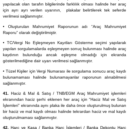
yapılacak olan tarafın bilgilerinde farklılık olması halinde her araç
için ayrı ayrı verilen uyarının, plakalar belirtilerek tek seferde
verilmesi sağlanmıştır.
• Oluşturulan Mahrumiyet Raporunun adı “Araç Mahrumiyet
Raporu” olarak değiştirilmiştir.
• TC/Vergi No Eşleşmeyen Kayıtları Gösterme seçimi yapılarak
yapılan sorgulamalarda eşleşmeyen sonuç bulunması halinde araç
kaydının bulunduğu ancak eşleşme olmadığı için ekranda
gösterilmediğine dair uyarı verilmesi sağlanmıştır.
• Tüzel Kişiler için Vergi Numarası ile sorgulama sonucu araç kaydı
bulunamaması halinde bulunamayanlar raporunun alınabilmesi
sağlanmıştır.
41.
Haciz & Mal & Satış / TNB/EGM Araç Mahrumiyet işlemleri
ekranından haciz şerhi eklenen her araç için “Haciz Mal ve Satış
İşlemleri” ekranında aynı plaka ile daha önce oluşturulmuş bulunan
bir haciz ve mal kaydı olması halinde tekrardan haciz ve mal kaydı
oluşturulmaması sağlanmıştır.
42.
Harç ve Kasa / Banka Harç İşlemleri / Banka Dekontu Harç