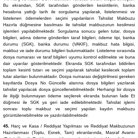
Bu ekrandan, SGK tarafından gönderilen kesintilerin, banka
hesabına yattığı tarih ile sorgulama yapılarak, listelenmesi ve
listelenen ödemelerden seçimi yapılanların Tahsilat Makbuzu
Hazırla düğmesine basılması ile tahsilat makbuzunun kesilmesi
işlemleri yapılabilmektedir. Sorgulama sonucu gelen tutar, dosya
bilgileri, adına ödeme gönderilen taraf bilgileri, ödeme tipi, banka
durumu (SGK), banka durumu (VAKIF), makbuz hata bilgisi,
makbuz ve iade durumu bilgileri bulunmaktadır. Listeleme sırasında
dosya numarası ve taraf bilgileri uyumu kontrol edilmekte ve buna
dair uyarılar gösterilmektedir. Ekranda SGK tarafından bildirilen
toplam kesinti tutarı ve seçimi yapılarak tahsilat kesilecek toplam
tutar alanları bulunmaktadır. Dosya numarası değiştirilmesi gereken
kayıtlarda Dosya No Güncelle alanına dosya bilgileri yazılarak
tahsilat yapılacak dosya güncellenebilmektedir. Herhangi bir dosya
ile ilişiği bulunmayan ödeme seçilerek ekranda bulunan İade Et
düğmesi ile SGK ya geri iade edilebilmektedir. Tahsilat işlemi
sonrası toplu makbuz ve seçimi yapılan kaydın makbuzu
görüntülenebilmekte ve yazdırılabilmektedir.
45.
Harç ve Kasa / Reddiyat Yapılması ve Reddiyat Makbuzunun
Hazırlanması (Toplu, Esnek, Tam) ekranlarında, Masraf Avansı