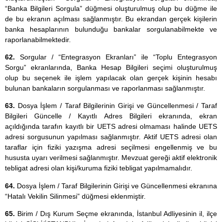
“Banka Bilgileri Sorgula” düğmesi oluşturulmuş olup bu düğme ile
de bu ekranın açılması sağlanmıştır. Bu ekrandan gerçek kişilerin
banka hesaplarının bulunduğu bankalar sorgulanabilmekte ve
raporlanabilmektedir.
62.
Sorgular / “Entegrasyon Ekranları” ile “Toplu Entegrasyon
Sorgu” ekranlarında, Banka Hesap Bilgileri seçimi oluşturulmuş
olup bu seçenek ile işlem yapılacak olan gerçek kişinin hesabı
bulunan bankaların sorgulanması ve raporlanması sağlanmıştır.
63.
Dosya İşlem / Taraf Bilgilerinin Girişi ve Güncellenmesi / Taraf
Bilgileri Güncelle / Kayıtlı Adres Bilgileri ekranında, ekran
açıldığında tarafın kayıtlı bir UETS adresi olmaması halinde UETS
adresi sorgusunun yapılması sağlanmıştır. Aktif UETS adresi olan
taraflar için fiziki yazışma adresi seçilmesi engellenmiş ve bu
hususta uyarı verilmesi sağlanmıştır. Mevzuat gereği aktif elektronik
tebligat adresi olan kişi/kuruma fiziki tebligat yapılmamalıdır.
64.
Dosya İşlem / Taraf Bilgilerinin Girişi ve Güncellenmesi ekranına
“Hatalı Vekilin Silinmesi” düğmesi eklenmiştir.
65.
Birim / Dış Kurum Seçme ekranında, İstanbul Adliyesinin il, ilçe