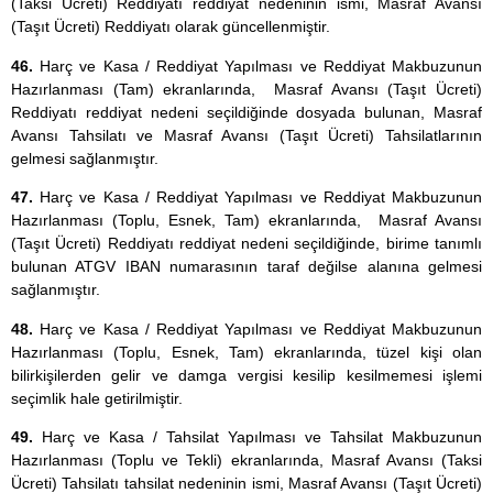
(Taksi Ücreti) Reddiyatı reddiyat nedeninin ismi, Masraf Avansı
(Taşıt Ücreti) Reddiyatı olarak güncellenmiştir.
46.
Harç ve Kasa / Reddiyat Yapılması ve Reddiyat Makbuzunun
Hazırlanması (Tam) ekranlarında, Masraf Avansı (Taşıt Ücreti)
Reddiyatı reddiyat nedeni seçildiğinde dosyada bulunan, Masraf
Avansı Tahsilatı ve Masraf Avansı (Taşıt Ücreti) Tahsilatlarının
gelmesi sağlanmıştır.
47.
Harç ve Kasa / Reddiyat Yapılması ve Reddiyat Makbuzunun
Hazırlanması (Toplu, Esnek, Tam) ekranlarında, Masraf Avansı
(Taşıt Ücreti) Reddiyatı reddiyat nedeni seçildiğinde, birime tanımlı
bulunan ATGV IBAN numarasının taraf değilse alanına gelmesi
sağlanmıştır.
48.
Harç ve Kasa / Reddiyat Yapılması ve Reddiyat Makbuzunun
Hazırlanması (Toplu, Esnek, Tam) ekranlarında, tüzel kişi olan
bilirkişilerden gelir ve damga vergisi kesilip kesilmemesi işlemi
seçimlik hale getirilmiştir.
49.
Harç ve Kasa / Tahsilat Yapılması ve Tahsilat Makbuzunun
Hazırlanması (Toplu ve Tekli) ekranlarında, Masraf Avansı (Taksi
Ücreti) Tahsilatı tahsilat nedeninin ismi, Masraf Avansı (Taşıt Ücreti)