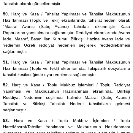
Tahsilatı olarak güncellenmiştir.
50.
Harç ve Kasa / Tahsilat Yapılması ve Tahsilat Makbuzunun
Hazırlanması (Toplu ve Tekli) ekranlarında, tahsilat nedeni olarak
“Masraf Avansı (Satış Avansı) Tahsilatı” eklenmiştir. Kasa
Raporlarına yansıtılması sağlanmıştır. Reddiyat ekranlarında Avans
İade, Masraf, Basın İlan Kurumu, Bilirkişi, Hazine Avans İade ve
Yediemin Ücreti reddiyat nedenleri seçilerek reddedilebilmesi
sağlanmıştır.
51.
Harç ve Kasa / Tahsilat Yapılması ve Tahsilat Makbuzunun
Hazırlanması (Toplu ve Tekli) ekranlarında, Takipsizlik dosyalarına
tahsilat kesileceğinde uyarı verilmesi sağlanmıştır.
52.
Harç ve Kasa / Toplu Makbuz İşlemleri / Toplu Reddiyat
Yapılması ve Makbuzunun Hazırlanması ekranında, Bilirkişi
Reddiyat Nedeninin seçilmesi halinde Masraf (Satış Avansı)
Tahsilatı ve Bilirkişi Tahsilatı Nedenli tahsilatların gelmesi
sağlanmıştır.
53.
Harç ve Kasa / Toplu Makbuz İşlemleri / Toplu
Harç/Masraf/Tahsilat Yapılması ve Makbuzunun Hazırlanması
ekranında, daha önce tahsilatı yapılmış bulunan işlemlerin kırmızı