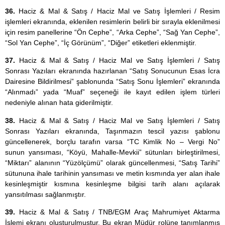
36.
Haciz & Mal & Satış / Haciz Mal ve Satış İşlemleri / Resim
işlemleri ekranında, eklenilen resimlerin belirli bir sırayla eklenilmesi
için resim panellerine “Ön Cephe”, “Arka Cephe”, “Sağ Yan Cephe”,
“Sol Yan Cephe”, “İç Görünüm”, “Diğer” etiketleri eklenmiştir.
37.
Haciz & Mal & Satış / Haciz Mal ve Satış İşlemleri / Satış
Sonrası Yazıları ekranında hazırlanan “Satış Sonucunun Esas İcra
Dairesine Bildirilmesi” şablonunda “Satış Sonu İşlemleri” ekranında
“Alınmadı” yada “Muaf” seçeneği ile kayıt edilen işlem türleri
nedeniyle alınan hata giderilmiştir.
38.
Haciz & Mal & Satış / Haciz Mal ve Satış İşlemleri / Satış
Sonrası Yazıları ekranında, Taşınmazın tescil yazısı şablonu
güncellenerek, borçlu tarafın varsa “TC Kimlik No – Vergi No”
sunun yansıması, “Köyü, Mahalle-Mevkii” sütunları birleştirilmesi,
“Miktarı” alanının “Yüzölçümü” olarak güncellenmesi, “Satış Tarihi”
sütununa ihale tarihinin yansıması ve metin kısmında yer alan ihale
kesinleşmiştir kısmına kesinleşme bilgisi tarih alanı açılarak
yansıtılması sağlanmıştır.
39.
Haciz & Mal & Satış / TNB/EGM Araç Mahrumiyet Aktarma
İşlemi ekranı oluşturulmuştur. Bu ekran Müdür rolüne tanımlanmış