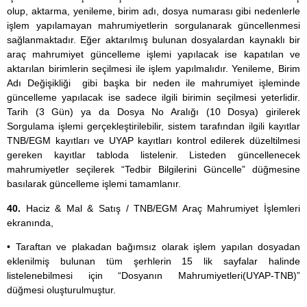
olup, aktarma, yenileme, birim adı, dosya numarası gibi nedenlerle
işlem yapılamayan mahrumiyetlerin sorgulanarak güncellenmesi
sağlanmaktadır. Eğer aktarılmış bulunan dosyalardan kaynaklı bir
araç mahrumiyet güncelleme işlemi yapılacak ise kapatılan ve
aktarılan birimlerin seçilmesi ile işlem yapılmalıdır. Yenileme, Birim
Adı Değişikliği gibi başka bir neden ile mahrumiyet işleminde
güncelleme yapılacak ise sadece ilgili birimin seçilmesi yeterlidir.
Tarih (3 Gün) ya da Dosya No Aralığı (10 Dosya) girilerek
Sorgulama işlemi gerçekleştirilebilir, sistem tarafından ilgili kayıtlar
TNB/EGM kayıtları ve UYAP kayıtları kontrol edilerek düzeltilmesi
gereken kayıtlar tabloda listelenir. Listeden güncellenecek
mahrumiyetler seçilerek “Tedbir Bilgilerini Güncelle” düğmesine
basılarak güncelleme işlemi tamamlanır.
40.
Haciz & Mal & Satış / TNB/EGM Araç Mahrumiyet İşlemleri
ekranında,
• Taraftan ve plakadan bağımsız olarak işlem yapılan dosyadan
eklenilmiş bulunan tüm şerhlerin 15 lik sayfalar halinde
listelenebilmesi için “Dosyanın Mahrumiyetleri(UYAP-TNB)”
düğmesi oluşturulmuştur.