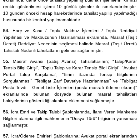
renkte gösterilmesi işlemi 10 günlük işlemler ile sınırlandırılmıştır.
10 günden önceki hesap hareketlerinde tahsilat yapılıp yapılmadığı
hususunda bir kontrol yapılmamaktadır.
54.
Harç ve Kasa / Toplu Makbuz İşlemleri / Toplu Reddiyat
Yapılması ve Makbuzunun Hazırlanması ekranında, Masraf (Taşıt
Ücreti) Reddiyat Nedeninin seçilmesi halinde Masraf (Taşıt Ücreti)
Tahsilatı Nedenli tahsilatların gelmesi sağlanmıştır.
55.
Masraf Avansı (Satış Avansı) Tahsilatlarının; “Talep/Karar
Tensip Bilgi Girişi”, “Toplu Talep ve Karar Tensip Bilgi Girişi”, “Avukat
Portal Talep Karşılama”, “Birim Bazında Tensip Bilgilerinin
Sorgulanması” “Tebligat Zarf Davetiye Hazırlanması” ve “Tebligat
Posta Tevdi – Genel Liste İşlemleri (posta masrafı ödeme ekranı)”
ekranlarında bulunan dosyada bulunan masraf tahsilatları
bakiyelerinin gösterildiği alanlara eklenmesi sağlanmıştır.
56.
İcra Emri ve Takip Talebi Şablonlarında, İlamı Veren Mahkeme
Bilgileri alanına ilgili mahkemenin “Dosya Türü” bilgisinin yansıması
sağlanmıştır.
57.
İcra/Ödeme Emirleri Şablonlarına; Avukat portal ekranlarından