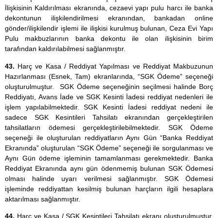
İlişkisinin Kaldırılması ekranında, cezaevi yapı pulu harcı ile banka
dekontunun ilişkilendirilmesi ekranından, bankadan online
gönder/ilişkilendir işlemi ile ilişkisi kurulmuş bulunan, Ceza Evi Yapı
Pulu makbuzlarının banka dekontu ile olan ilişkisinin birim
tarafından kaldırılabilmesi sağlanmıştır.
43.
Harç ve Kasa / Reddiyat Yapılması ve Reddiyat Makbuzunun
Hazırlanması (Esnek, Tam) ekranlarında, “SGK Ödeme” seçeneği
oluşturulmuştur. SGK Ödeme seçeneğinin seçilmesi halinde Borç
Reddiyatı, Avans İade ve SGK Kesinti İadesi reddiyat nedenleri ile
işlem yapılabilmektedir. SGK Kesinti İadesi reddiyat nedeni ile
sadece SGK Kesintileri Tahsilatı ekranından gerçekleştirilen
tahsilatların ödemesi gerçekleştirilebilmektedir. SGK Ödeme
seçeneği ile oluşturulan reddiyatların Aynı Gün “Banka Reddiyat
Ekranında” oluşturulan “SGK Ödeme” seçeneği ile sorgulanması ve
Aynı Gün ödeme işleminin tamamlanması gerekmektedir. Banka
Reddiyat Ekranında aynı gün ödenmemiş bulunan SGK Ödemesi
olması halinde uyarı verilmesi sağlanmıştır. SGK Ödemesi
işleminde reddiyattan kesilmiş bulunan harçların ilgili hesaplara
aktarılması sağlanmıştır.
44.
Harç ve Kasa / SGK Kesintileri Tahsilatı ekranı oluşturulmuştur.