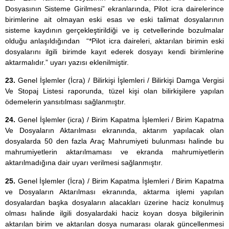
Dosyasının Sisteme Girilmesi” ekranlarında, Pilot icra dairelerince
birimlerine ait olmayan eski esas ve eski talimat dosyalarının
sisteme kaydının gerçekleştirildiği ve iş cetvellerinde bozulmalar
olduğu anlaşıldığından “*Pilot icra daireleri, aktarılan birimin eski
dosyalarını ilgili birimde kayıt ederek dosyayı kendi birimlerine
aktarmalıdır.” uyarı yazısı eklenilmiştir.
23.
Genel İşlemler (İcra) / Bilirkişi İşlemleri / Bilirkişi Damga Vergisi
Ve Stopaj Listesi raporunda, tüzel kişi olan bilirkişilere yapılan
ödemelerin yansıtılması sağlanmıştır.
24.
Genel İşlemler (icra) / Birim Kapatma İşlemleri / Birim Kapatma
Ve Dosyaların Aktarılması ekranında, aktarım yapılacak olan
dosyalarda 50 den fazla Araç Mahrumiyeti bulunması halinde bu
mahrumiyetlerin aktarılmaması ve ekranda mahrumiyetlerin
aktarılmadığına dair uyarı verilmesi sağlanmıştır.
25.
Genel İşlemler (İcra) / Birim Kapatma İşlemleri / Birim Kapatma
ve Dosyaların Aktarılması ekranında, aktarma işlemi yapılan
dosyalardan başka dosyaların alacakları üzerine haciz konulmuş
olması halinde ilgili dosyalardaki haciz koyan dosya bilgilerinin
aktarılan birim ve aktarılan dosya numarası olarak güncellenmesi