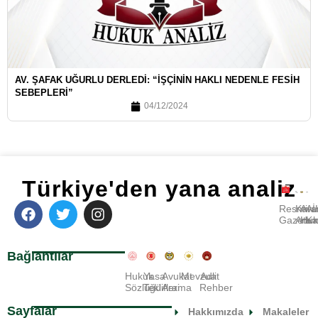
AV. ŞAFAK UĞURLU DERLEDI: “İŞÇININ HAKLI NEDENLE FESIH
SEBEPLERI”
04/12/2024
Türkiye'den yana analiz
Resmi
Kara
Avu
A
Gazete
Ara
Huk
Ka
Bağlantılar
Hukuk
Yasa
Avukat
Mevzuat
Adli
Sözlüğü
Teklifleri
Arama
Rehber
Sayfalar
Hakkımızda
Makaleler