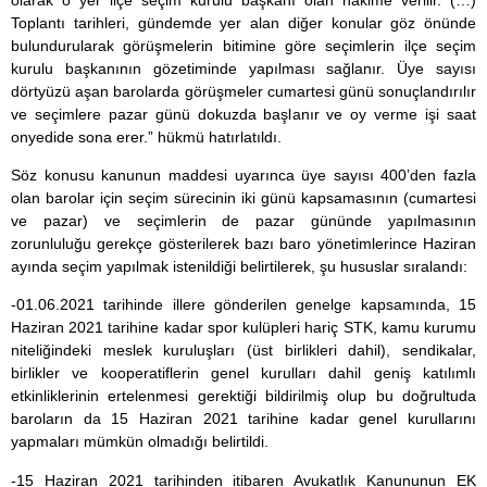
Toplantı tarihleri, gündemde yer alan diğer konular göz önünde
bulundurularak görüşmelerin bitimine göre seçimlerin ilçe seçim
kurulu başkanının gözetiminde yapılması sağlanır. Üye sayısı
dörtyüzü aşan barolarda görüşmeler cumartesi günü sonuçlandırılır
ve seçimlere pazar günü dokuzda başlanır ve oy verme işi saat
onyedide sona erer.” hükmü hatırlatıldı.
Söz konusu kanunun maddesi uyarınca üye sayısı 400’den fazla
olan barolar için seçim sürecinin iki günü kapsamasının (cumartesi
ve pazar) ve seçimlerin de pazar gününde yapılmasının
zorunluluğu gerekçe gösterilerek bazı baro yönetimlerince Haziran
ayında seçim yapılmak istenildiği belirtilerek, şu hususlar sıralandı:
-01.06.2021 tarihinde illere gönderilen genelge kapsamında, 15
Haziran 2021 tarihine kadar spor kulüpleri hariç STK, kamu kurumu
niteliğindeki meslek kuruluşları (üst birlikleri dahil), sendikalar,
birlikler ve kooperatiflerin genel kurulları dahil geniş katılımlı
etkinliklerinin ertelenmesi gerektiği bildirilmiş olup bu doğrultuda
baroların da 15 Haziran 2021 tarihine kadar genel kurullarını
yapmaları mümkün olmadığı belirtildi.
-15 Haziran 2021 tarihinden itibaren Avukatlık Kanununun EK