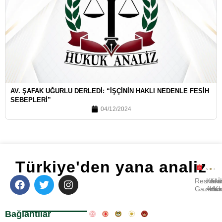
AV. ŞAFAK UĞURLU DERLEDI: “İŞÇININ HAKLI NEDENLE FESIH
SEBEPLERI”
04/12/2024
Türkiye'den yana analiz
Resmi
Kara
Avu
A
Gazete
Ara
Huk
Ka
Bağlantılar