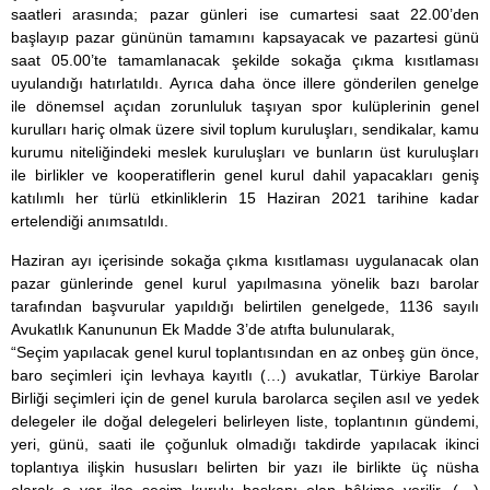
saatleri arasında; pazar günleri ise cumartesi saat 22.00’den
başlayıp pazar gününün tamamını kapsayacak ve pazartesi günü
saat 05.00’te tamamlanacak şekilde sokağa çıkma kısıtlaması
uyulandığı hatırlatıldı. Ayrıca daha önce illere gönderilen genelge
ile dönemsel açıdan zorunluluk taşıyan spor kulüplerinin genel
kurulları hariç olmak üzere sivil toplum kuruluşları, sendikalar, kamu
kurumu niteliğindeki meslek kuruluşları ve bunların üst kuruluşları
ile birlikler ve kooperatiflerin genel kurul dahil yapacakları geniş
katılımlı her türlü etkinliklerin 15 Haziran 2021 tarihine kadar
ertelendiği anımsatıldı.
Haziran ayı içerisinde sokağa çıkma kısıtlaması uygulanacak olan
pazar günlerinde genel kurul yapılmasına yönelik bazı barolar
tarafından başvurular yapıldığı belirtilen genelgede, 1136 sayılı
Avukatlık Kanununun Ek Madde 3’de atıfta bulunularak,
“Seçim yapılacak genel kurul toplantısından en az onbeş gün önce,
baro seçimleri için levhaya kayıtlı (…) avukatlar, Türkiye Barolar
Birliği seçimleri için de genel kurula barolarca seçilen asıl ve yedek
delegeler ile doğal delegeleri belirleyen liste, toplantının gündemi,
yeri, günü, saati ile çoğunluk olmadığı takdirde yapılacak ikinci
toplantıya ilişkin hususları belirten bir yazı ile birlikte üç nüsha
olarak o yer ilçe seçim kurulu başkanı olan hâkime verilir. (…)