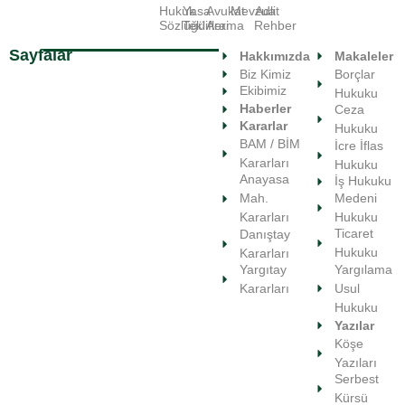
Hukuk
Yasa
Avukat
Mevzuat
Adli
Sözlüğü
Teklifleri
Arama
Rehber
Sayfalar
Hakkımızda
Makaleler
Biz Kimiz
Borçlar
Ekibimiz
Hukuku
Haberler
Ceza
Kararlar
Hukuku
BAM / BİM
İcre İflas
Kararları
Hukuku
Anayasa
İş Hukuku
Medeni
Mah.
Hukuku
Kararları
Ticaret
Danıştay
Hukuku
Kararları
Yargılama
Yargıtay
Usul
Kararları
Hukuku
Yazılar
Köşe
Yazıları
Serbest
Kürsü