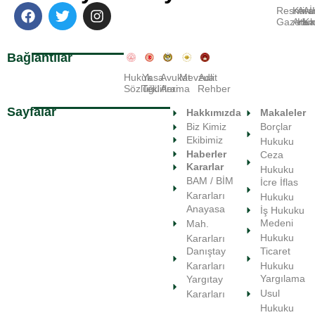
Resmi
Kara
Avu
A
Gazete
Ara
Huk
Ka
Bağlantılar
Hukuk
Yasa
Avukat
Mevzuat
Adli
Sözlüğü
Teklifleri
Arama
Rehber
Sayfalar
Hakkımızda
Makaleler
Biz Kimiz
Borçlar
Ekibimiz
Hukuku
Haberler
Ceza
Kararlar
Hukuku
BAM / BİM
İcre İflas
Kararları
Hukuku
Anayasa
İş Hukuku
Medeni
Mah.
Hukuku
Kararları
Ticaret
Danıştay
Hukuku
Kararları
Yargılama
Yargıtay
Usul
Kararları
Hukuku