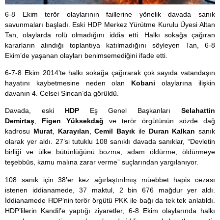
6-8 Ekim terör olaylarının faillerine yönelik davada sanık
savunmaları başladı. Eski HDP Merkez Yürütme Kurulu Üyesi Altan
Tan, olaylarda rolü olmadığını iddia etti. Halkı sokağa çağıran
kararların alındığı toplantıya katılmadığını söyleyen Tan, 6-8
Ekim’de yaşanan olayları benimsemediğini ifade etti.
6-7-8 Ekim 2014’te halkı sokağa çağırarak çok sayıda vatandaşın
hayatını kaybetmesine neden olan
Kobani
olaylarına ilişkin
davanın 4. Celsei Sincan’da görüldü.
Davada, eski
HDP
Eş Genel Başkanları
Selahattin
Demirtaş
,
Figen Yüksekdağ
ve terör örgütünün sözde dağ
kadrosu
Murat
,
Karayılan
,
Cemil Bayık
ile
Duran Kalkan
sanık
olarak yer aldı. 27’si tutuklu 108 sanıklı davada sanıklar, “Devletin
birliği ve ülke bütünlüğünü bozma, adam öldürme, öldürmeye
teşebbüs, kamu malına zarar verme” suçlarından yargılanıyor.
108 sanık için 38’er kez ağırlaştırılmış müebbet hapis cezası
istenen iddianamede, 37 maktul, 2 bin 676 mağdur yer aldı.
İddianamede HDP’nin terör örgütü PKK ile bağı da tek tek anlatıldı.
HDP’lilerin Kandil’e yaptığı ziyaretler, 6-8 Ekim olaylarında halkı