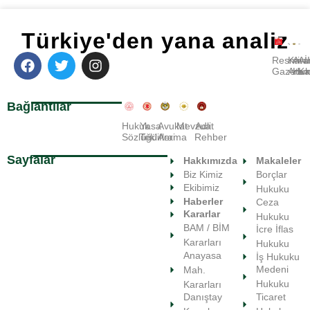
Türkiye'den yana analiz
Resmi
Kara
Avu
A
Gazete
Ara
Huk
Ka
Bağlantılar
Hukuk
Yasa
Avukat
Mevzuat
Adli
Sözlüğü
Teklifleri
Arama
Rehber
Sayfalar
Hakkımızda
Makaleler
Biz Kimiz
Borçlar
Ekibimiz
Hukuku
Haberler
Ceza
Kararlar
Hukuku
BAM / BİM
İcre İflas
Kararları
Hukuku
Anayasa
İş Hukuku
Medeni
Mah.
Hukuku
Kararları
Ticaret
Danıştay