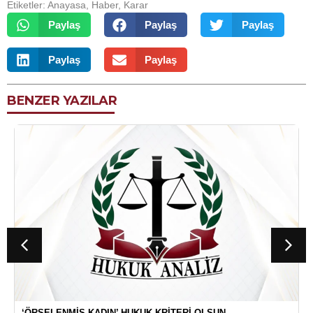
Etiketler:
Anayasa
,
Haber
,
Karar
Paylaş
Paylaş
Paylaş
Paylaş
Paylaş
BENZER YAZILAR
‘ÖRSELENMIŞ KADIN’ HUKUK KRITERI OLSUN