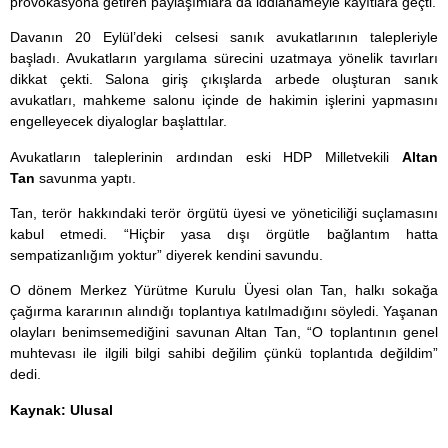
provokasyona getiren paylaşımlara da iddianameyle kayıtlara geçti.
Davanın 20 Eylül’deki celsesi sanık avukatlarının talepleriyle
başladı. Avukatların yargılama sürecini uzatmaya yönelik tavırları
dikkat çekti. Salona giriş çıkışlarda arbede oluşturan sanık
avukatları, mahkeme salonu içinde de hakimin işlerini yapmasını
engelleyecek diyaloglar başlattılar.
Avukatların taleplerinin ardından eski HDP Milletvekili
Altan
Tan
savunma yaptı.
Tan, terör hakkındaki terör örgütü üyesi ve yöneticiliği suçlamasını
kabul etmedi. “Hiçbir yasa dışı örgütle bağlantım hatta
sempatizanlığım yoktur” diyerek kendini savundu.
O dönem Merkez Yürütme Kurulu Üyesi olan Tan, halkı sokağa
çağırma kararının alındığı toplantıya katılmadığını söyledi. Yaşanan
olayları benimsemediğini savunan Altan Tan, “O toplantının genel
muhtevası ile ilgili bilgi sahibi değilim çünkü toplantıda değildim”
dedi.
Kaynak: Ulusal