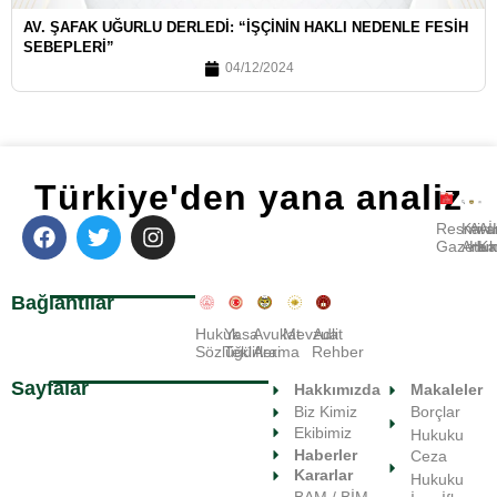
AV. ŞAFAK UĞURLU DERLEDI: “İŞÇININ HAKLI NEDENLE FESIH
SEBEPLERI”
04/12/2024
Türkiye'den yana analiz
Resmi
Kara
Avu
A
Gazete
Ara
Huk
Ka
Bağlantılar
Hukuk
Yasa
Avukat
Mevzuat
Adli
Sözlüğü
Teklifleri
Arama
Rehber
Sayfalar
Hakkımızda
Makaleler
Biz Kimiz
Borçlar
Ekibimiz
Hukuku
Haberler
Ceza
Kararlar
Hukuku