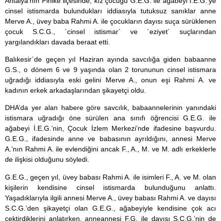
Antalya’nın Finike ilçesinde, kız çocuğu G.E.G. ile ağabeyi İ.E.G.’ye
cinsel istismarda bulundukları iddiasıyla tutuksuz sanıklar anne
Merve A., üvey baba Rahmi A. ile çocukların dayısı suça sürüklenen
çocuk S.C.G., `cinsel istismar´ ve `eziyet´ suçlarından
yargılandıkları davada beraat etti.
Balıkesir´de geçen yıl Haziran ayında savcılığa giden babaanne
G.S., o dönem 6 ve 9 yaşında olan 2 torununun cinsel istismara
uğradığı iddiasıyla eski gelini Merve A., onun eşi Rahmi A. ve
kadının erkek arkadaşlarından şikayetçi oldu.
DHA’da yer alan habere göre savcılık, babaannelerinin yanındaki
istismara uğradığı öne sürülen ana sınıfı öğrencisi G.E.G. ile
ağabeyi İ.E.G.’nin, Çocuk İzlem Merkezi’nde ifadesine başvurdu.
G.E.G., ifadesinde anne ve babasının ayrıldığını, annesi Merve
A.’nın Rahmi A. ile evlendiğini ancak F., A., M. ve M. adlı erkeklerle
de ilişkisi olduğunu söyledi.
G.E.G., geçen yıl, üvey babası Rahmi A. ile isimleri F., A. ve M. olan
kişilerin kendisine cinsel istismarda bulunduğunu anlattı.
Yaşadıklarıyla ilgili annesi Merve A., üvey babası Rahmi A. ve dayısı
S.C.G.’den şikayetçi olan G.E.G., ağabeyiyle kendisine çok acı
çektirdiklerini anlatırken, anneannesi F.G. ile dayısı S.C.G.’nin de