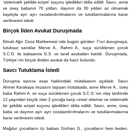
‘sistematik şekilde eziyet’ suçunu işledikleri iddia edildi. Savcı, anne
ve üvey babanın 70 yıldan, dayının da 30 yıldan az olmamak
kaydıyla ayrı ayrı cezalandırılmalarını ve tutuklanmalarına karar
verilmesini istedi.
Birçok İlden Avukat Duruşmada
Elmalı Ağır Ceza Mahkemesi´nde bugün görülen 7’nci duruşmaya;
tutuksuz sanıklar Merve A., Rahmi A., suça sürüklenen çocuk
S.C.G. ile babaanne G.S. ve taraf avukatları katıldı. Duruşmada,
Türkiye´nin birçok ilinden avukat da hazır bulundu.
Savcı Tutuklama İstedi
Duruşma savcısı esas hakkındaki mütalaasını açıkladı. Savcı
Ahmet Karakaya imzasını taşıyan mütalaada, anne Merve A., üvey
baba Rahmi A. ve suça sürüklenen çocuk S.C.G.’nin olay tarihinde
12 yaşından küçük olan 2 çocuğa karşı cinsel istismar ve sistematik
bir şekilde eziyet suçunu işledikleri iddia edildi. Savcı, anne, üvey
baba ve dayının ayrı ayrı cezalandırılmalarını ve tutuklanmalarına
karar verilmesini istedi.
Mağdur çocukların öz babası Gürhan G., çocukların hem beden,