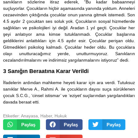
sanıkların sözlerine itiraz ederek, “Bu kadar babaanneyi
suçluyorlar. Çocukların hiçbir aşamasında yanında yoktum. Anneleri
cezaevinden çıktığında çocuklar onun yanına gitmek istemedi. Son
4.5 aydır 2 çocuktan ses soluk yok. Çocukların sosyal hizmetlerde
sağlıkları ve psikolojileri iyi değil. Aradan 1 yıl geçti. Çocuklar her
şeyi anlatıyor ama kimse tutuklanmadı. Çocuklar başlarına
geldiklerini anlattıkları için 4.5 aydır esir. Çocuklar perişan oldu.
Gitmedikleri psikolog kalmadı. Çocuklar heder oldu. Bu çocuklara
olayı unutturacağımız yerde, unutturmuyoruz. Sanıkların
cezalandırılmalarını ve indirimsiz yargılanmalarını istiyoruz” dedi.
3 Sanığın Beraatına Karar Verildi
İfadelerin ardından mahkeme heyeti karar için ara verdi. Tutuksuz
sanıklar Merve A., Rahmi A. ile çocukların dayısı suça sürüklenen
çocuk S.C.G., ‘cinsel istismar’ ve ‘eziyet’ suçlarından yargılandıkları
davada beraat etti.
Etiketler:
Anayasa
,
Haber
,
Hukuk
Paylaş
Paylaş
Paylaş