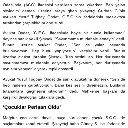
Odası’nda (AGO) ifadesini verdikten sonra çıkarken ‘Ben yalan
söyledim’ demesi üzerine araya giren şikayetçi Gürhan G.’nin
avukatı Yusuf Tuğbay Öndet, G.E.G.’nin ifadelerinin meslektaşı
tarafından çarpıtıldığını öne sürdü.
Avukat Öndet, “G.E.G., ifadesinde böyle bir cümle kullanmadı”
deyince sanık vekili Şimşek, “Savunmama müdahale etmeyin” dedi.
Bunun üzerine avukat Öndet, “Sen de yalan beyanda
bulunuyorsun. Hep bunu yapıyorsun” karşılığını verdi. Bunun
üzerine avukat İbrahim Şimşek, “Kes sesini lan. Her duruşmada
savunmamıza müdahale ediyorsun. Başkanım, her duruşmada
aynısını yapıyor” diyerek tepki gösterdi.
Avukat Yusuf Tuğbay Öndet de sanık avukatına dönerek “Sen de
hep ifadeleri çarpıtıyorsun. Bana kes sesini diyemezsin. Bunların
tutanaklara geçmesini istiyorum” dedi. Mahkeme başkanı da
karşılıklı diyalogları tutaklara geçti.
‘Çocuklar Perişan Oldu’
Mağdur çocukların dayısı, suça sürüklenen çocuk S.C.G. de
suçlamaları kabul etmedi. Şikayetçi baba Günay S. ise ifadesinde