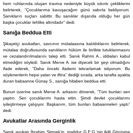
hem ruhlarında oluşan travma nedeniyle büyük sıkıntı çektiklerini
belirterek, “Çocuklarıma kavuşacağım günü sabırla bekliyorum.
Sanıkların suçları sabittir. Bu sanıklar dışarıda olduğu her gün
başka çocuklar tehlike altındadır” dedi.
Sanığa Beddua Etti
Şikayetçi avukatları, savcının mütalaasına katıldıklarını belirterek,
mütalaa doğrultusunda sanıkların hüküm ile birlikte tutuklanmasını
ve cezalandırılmalarını talep etti. Sanık Rahmi A., iddiaları kabul
etmediğini söyledi. Sanık Merve A. ise diyecek bir şeyi olmadığını
ifade ederek, “Daha önceki ifademi tekrarlamak istiyorum. Bu
söylenenlerin hepsi yalan ve iftira” dediği sırada, arka tarafta ayakta
duran babaanne Günay S., sanığa hitaben beddua etti.
Bunun üzerine sanık Merve A. arkasını dönerek, “Tüm bunları sen
yaptın. Sen çocuklarımı hasta ettin. Şimdi devlet çocuklarımı
iyileştirmeye çalışıyor. Başkanım, tüm bunları babaanneleri yaptı”
dedi.
Avukatlar Arasında Gerginlik
Sanık avukatı İbrahim Şimşek’in, mağdur G.E.G.’nin Adli Görüşme