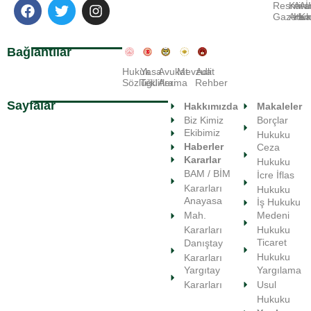
Resmi
Kara
Avu
A
Gazete
Ara
Huk
Ka
Bağlantılar
Hukuk
Yasa
Avukat
Mevzuat
Adli
Sözlüğü
Teklifleri
Arama
Rehber
Sayfalar
Hakkımızda
Makaleler
Biz Kimiz
Borçlar
Ekibimiz
Hukuku
Haberler
Ceza
Kararlar
Hukuku
BAM / BİM
İcre İflas
Kararları
Hukuku
Anayasa
İş Hukuku
Medeni
Mah.
Hukuku
Kararları
Ticaret
Danıştay
Hukuku
Kararları
Yargılama
Yargıtay
Usul
Kararları
Hukuku