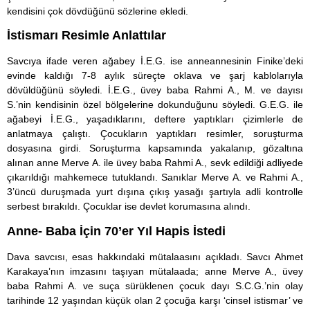
kendisini çok dövdüğünü sözlerine ekledi.
İstismarı Resimle Anlattılar
Savcıya ifade veren ağabey İ.E.G. ise anneannesinin Finike’deki
evinde kaldığı 7-8 aylık süreçte oklava ve şarj kablolarıyla
dövüldüğünü söyledi. İ.E.G., üvey baba Rahmi A., M. ve dayısı
S.’nin kendisinin özel bölgelerine dokunduğunu söyledi. G.E.G. ile
ağabeyi İ.E.G., yaşadıklarını, deftere yaptıkları çizimlerle de
anlatmaya çalıştı. Çocukların yaptıkları resimler, soruşturma
dosyasına girdi. Soruşturma kapsamında yakalanıp, gözaltına
alınan anne Merve A. ile üvey baba Rahmi A., sevk edildiği adliyede
çıkarıldığı mahkemece tutuklandı. Sanıklar Merve A. ve Rahmi A.,
3’üncü duruşmada yurt dışına çıkış yasağı şartıyla adli kontrolle
serbest bırakıldı. Çocuklar ise devlet korumasına alındı.
Anne- Baba İçin 70’er Yıl Hapis İstedi
Dava savcısı, esas hakkındaki mütalaasını açıkladı. Savcı Ahmet
Karakaya’nın imzasını taşıyan mütalaada; anne Merve A., üvey
baba Rahmi A. ve suça sürüklenen çocuk dayı S.C.G.’nin olay
tarihinde 12 yaşından küçük olan 2 çocuğa karşı ‘cinsel istismar’ ve