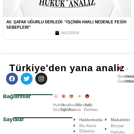
AV. ŞAFAK UĞURLU DERLEDI: “İŞÇININ HAKLI NEDENLE FESIH
SEBEPLERI”
04/12/2024
Türkiye'den yana analiz
Resmi
Kara
Avu
A
Gazete
Ara
Huk
Ka
Bağlantılar
Hukuk
Yasa
Avukat
Mevzuat
Adli
Sözlüğü
Teklifleri
Arama
Rehber
Sayfalar
Hakkımızda
Makaleler
Biz Kimiz
Borçlar
Ekibimiz
Hukuku