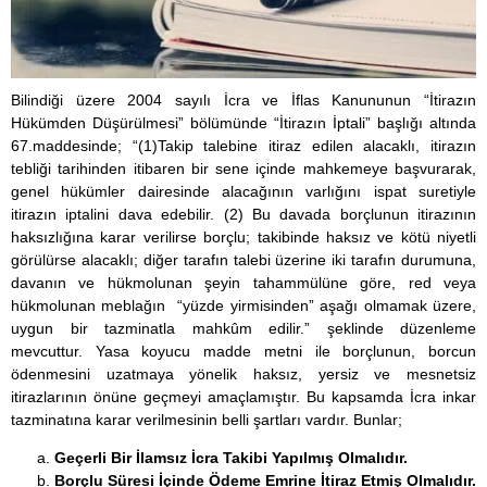
Bilindiği üzere 2004 sayılı İcra ve İflas Kanununun “İtirazın
Hükümden Düşürülmesi” bölümünde “İtirazın İptali” başlığı altında
67.maddesinde; “(1)Takip talebine itiraz edilen alacaklı, itirazın
tebliği tarihinden itibaren bir sene içinde mahkemeye başvurarak,
genel hükümler dairesinde alacağının varlığını ispat suretiyle
itirazın iptalini dava edebilir. (2) Bu davada borçlunun itirazının
haksızlığına karar verilirse borçlu; takibinde haksız ve kötü niyetli
görülürse alacaklı; diğer tarafın talebi üzerine iki tarafın durumuna,
davanın ve hükmolunan şeyin tahammülüne göre, red veya
hükmolunan meblağın “yüzde yirmisinden” aşağı olmamak üzere,
uygun bir tazminatla mahkûm edilir.” şeklinde düzenleme
mevcuttur. Yasa koyucu madde metni ile borçlunun, borcun
ödenmesini uzatmaya yönelik haksız, yersiz ve mesnetsiz
itirazlarının önüne geçmeyi amaçlamıştır. Bu kapsamda İcra inkar
tazminatına karar verilmesinin belli şartları vardır. Bunlar;
Geçerli Bir İlamsız İcra Takibi Yapılmış Olmalıdır.
Borçlu Süresi İçinde Ödeme Emrine İtiraz Etmiş Olmalıdır.