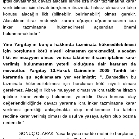
iptali davalarında davacı alacaklı lehine icra inkar tazminatına karar
verilebilmesi için davalı borçlunun itirazında haksız olması ve takip
konusu alacağın likit (bilinebilir, belirlenebilir) olması gerekir.
Alacaklının itiraz nedeniyle zarara uğrayıp uğramamasının icra
inkar tazminatına hükmedilmesi açısından önemi
bulunmamaktadır.”
Yine Yargıtay’ın borçlu hakkında tazminata hükmedilebilmesi
için borçlunun kötü niyetli olmasının gerekmediği, alacağın
likit ve muayyen olması ve icra takibine itirazın iptaline karar
verilmiş bulunmasının yeterli olduğuna dair kararları da
mevcuttur. Yargıtay 13.Hukuk Dairesinin 2009 Tarihli bir
kararında şu açıklamalara yer verilmiştir; “…
Bahsedilen bu
tazminata hükmedilebilmesi için borçlunun kötü niyetli olması
gerekmez. Alacağın likit ve muayyen olması ve icra takibine itirazın
iptaline karar verilmiş bulunması yeterlidir. Dava konusu olay
değerlendirildiğinde davacı yararına icra inkar tazminatına karar
verilmesi gerektiği anlaşılmakta olup mahkemece bu talebin
reddine karar verilmiş olması da usul ve yasaya aykırı olup bozma
nedenidir.”
SONUÇ OLARAK; Yasa koyucu madde metni ile borçlunun,