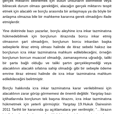
gerçek miktarını belirlemek için bütün unsurların bilinmekte veya
bilinecek durum olması gerektiğini, alacağın gerçek miktarını tespit
etmek için alacaklı ve borçlu arasında bir anlaşmaya ya da böyle bir
anlaşma olmazsa bile bir mahkeme kararına gerek olmadığını ifade
etmişlerdir.
Yine doktrinde bazı yazarlar, borçlu aleyhine icra inkar tazminatına
hükmedebilmek için borçlunun itirazında borcu inkar etmiş
olmasının şart olmadığını, borçlunun borcu inkardan başka
sebeplerle itiraz etmiş olması halinde de itiraz sebebi haksız ise
borçlunun icra inkar tazminatına mahkum edilebileceğini, örneğin
borçlunun borcun muaccel olmadığı, zamanaşımına uğradığı, taliki
bir şarta bağlı olduğu ve taliki şartın gerçekleşmediği veya
alacaklının alacaklı sıfatına sahip olmadığı gibi bir sebeple ödeme
emrine itiraz etmesi halinde de icra inkar tazminatına mahkum
edilebileceğini belirtmiştir.
Borçlu hakkında icra inkar tazminatına karar verilebilmesi için
alacaklının zarar görüp görmemesi de önemli değildir. Yargıtay bazı
içtihatlarında borçlunun tek başına itirazını, icra inkar tazminatına
hükmetmek için yeterli görmüştür. Yargıtay 19.Hukuk Dairesinin
2011 Tarihli bir kararında şu açıklamalara yer verilmiştir; “…İtirazın