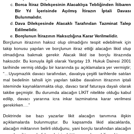
Borca İtiraz Dilekçesinin Alacaklıya Tebliğinden İtibaren
Bir Yıl İçerisinde Açılmış İtirazın İptali Davası
Bulunmalıdır.
Dava Dilekçesinde Alacaklı Tarafından Tazminat Talep
Edilmelidir.
Borçlunun İtirazının Haksızlığına Karar Verilmelidir.
Borçlunun itirazının haksız olup olmadığını tespit edebilmek için
takip konusu yapılan ve borçlunun itiraz ettiği alacağın likid olup
olmadığına bakmak gerekir. Alacak likid ise borçlu itirazında
haksızdır. Bu konuyla ilgili olarak Yargıtay 19. Hukuk Dairesi 2001
tarihinde vermiş olduğu bir kararında şu açıklamalara yer vermiştir;
“…Uyuşmazlık davacı tarafından, davalıya çeşitli tarihlerde satılan
mal bedelinin tahsili için yapılan takibe davalının itirazının iptali
isteminde kaynaklanmakta olup, davacı taraf faturaya dayalı olarak
takibe geçmiştir. Bu durumda alacağın LİKİT nitelikte olduğu kabul
edilip, davacı yararına icra inkar tazminatına karar verilmesi
gerekirken….”
Doktrinde ise bazı yazarlar likit alacağın tanımına ilişkin
açıklamalarda bulunmuştur. Bu kapsamda likid alacaklarda,
alacağın miktarının belirli olduğunu, yani borçlu tarafından alacağın