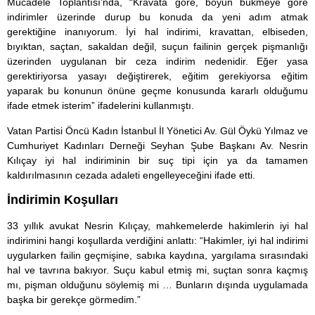
Mücadele Toplantısı’nda, “Kravata göre, boyun bükmeye göre
indirimler üzerinde durup bu konuda da yeni adım atmak
gerektiğine inanıyorum. İyi hal indirimi, kravattan, elbiseden,
bıyıktan, saçtan, sakaldan değil, suçun failinin gerçek pişmanlığı
üzerinden uygulanan bir ceza indirim nedenidir. Eğer yasa
gerektiriyorsa yasayı değiştirerek, eğitim gerekiyorsa eğitim
yaparak bu konunun önüne geçme konusunda kararlı olduğumu
ifade etmek isterim” ifadelerini kullanmıştı.
Vatan Partisi Öncü Kadın İstanbul İl Yönetici Av. Gül Öykü Yılmaz ve
Cumhuriyet Kadınları Derneği Seyhan Şube Başkanı Av. Nesrin
Kılıçay iyi hal indiriminin bir suç tipi için ya da tamamen
kaldırılmasının cezada adaleti engelleyeceğini ifade etti.
İndirimin Koşulları
33 yıllık avukat Nesrin Kılıçay, mahkemelerde hakimlerin iyi hal
indirimini hangi koşullarda verdiğini anlattı: “Hakimler, iyi hal indirimi
uygularken failin geçmişine, sabıka kaydına, yargılama sırasındaki
hal ve tavrına bakıyor. Suçu kabul etmiş mi, suçtan sonra kaçmış
mı, pişman olduğunu söylemiş mi … Bunların dışında uygulamada
başka bir gerekçe görmedim.”