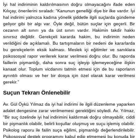
İyi hal indiriminin kaldırılmasının doğru olmayacağını ifade eden
Kılıçay, önerilerini sıraladı: “Kanunun genelliği diye bir ilke vardır. İyi
hal indirimi yalnızca kadına yönelik şiddetle ilgili suçlarda gündeme
geliyor gibi bir algı var. Öyle değil, bütün suçlar için geçerli. Bir
cezanın alt sınırı ya da üst sınırı vardır. Hakimin takdir hakkı
sınırsız değildir. Gerekçeli kararda hakim, bu indirimin neden
verildiğini de açıklamalı. Bu tartışmaların bir nedeni de kararlarda
bu gerekçelerin eksik kalması. Meslek içi eğitimler ve sanıklara
psikososyal rapor verilerek karar verilmesi doğru olur. Bu raporda
faillerin pişmanlığı, daha sonra suç işleyip işlemeyeceğine ilişkin
kanaat olur. Toplum vicdanını tatmin etmesi için de bu raporların
ayrıntılı olması ve her bir dosya için özel olarak karar verilmesi
gerekir.”
Suçun Tekrarı Önlenebilir
Av. Gül Öykü Yılmaz da iyi hal indirimi ile ilgili düzenleme yaparken
adalet dengesine zarar verilmemesi gerektiğini söyledi. Av. Yılmaz,
“Bir suç özelinde iyi hal indirimini kaldırmak doğru olmayabilir, ciddi
bir pişmanlık olabilir, belirli koşullar oluşmuş ve suçu işlemiş olabilir.
Psikolog raporu ile failin suça eğilimi, pişmanlığı değerlendirilebilir.
Psikososyal destek programını kabul edip etmemesi bu konuda bir