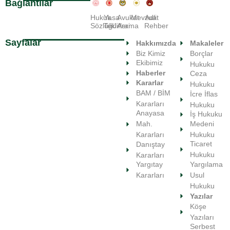
Bağlantılar
Hukuk
Yasa
Avukat
Mevzuat
Adli
Sözlüğü
Teklifleri
Arama
Rehber
Sayfalar
Hakkımızda
Makaleler
Biz Kimiz
Borçlar
Ekibimiz
Hukuku
Haberler
Ceza
Kararlar
Hukuku
BAM / BİM
İcre İflas
Kararları
Hukuku
Anayasa
İş Hukuku
Medeni
Mah.
Hukuku
Kararları
Ticaret
Danıştay
Hukuku
Kararları
Yargılama
Yargıtay
Usul
Kararları
Hukuku
Yazılar
Köşe
Yazıları
Serbest