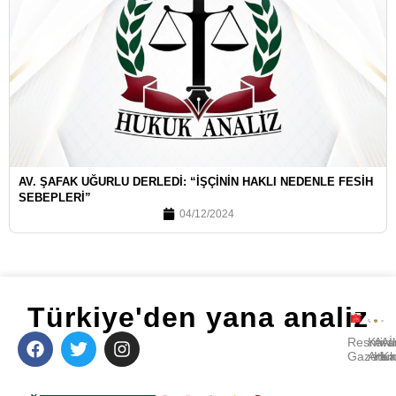
AV. ŞAFAK UĞURLU DERLEDI: “İŞÇININ HAKLI NEDENLE FESIH
SEBEPLERI”
04/12/2024
Türkiye'den yana analiz
Resmi
Kara
Avu
A
Gazete
Ara
Huk
Ka