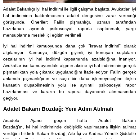
Adalet Bakanlığı iyi hal indirimi ile ilgili çalışma başlattı. Avukatlar, iyi
hal indiriminin kaldırılmasının adalet dengesine zarar vereceği
görüşünde. Öneriler: Failin pişmanlığı, uzman tarafından
hazırlanan ayrıntılı psikososyal raporla saptanmalı, yargı
mensuplarına meslek içi eğitim verilmeli
İyi hal indirimi kamuoyunda daha çok “kravat indirimi” olarak
algılanıyor. Kamuoyu, düzgün giyimli, iyi konuşan suçluların
cezalarının iyi hal indirimi kapsamında azaltıldığına inanıyor.
Avukatlar ise kamuoyundaki algının aksine iyi hal indiriminin gerçek
pişmanlıktan yola çıkarak uygulandığını ifade ediyor. Failin gerçek
anlamda pişmanlığının ve suçu bir daha işlemeyeceğine ilişkin
kanaatin oluşabilmesinin yolu ise ayrıntılı psikososyal rapor
hazırlanması ve kararın bu rapora dayanarak alınmasından
geçiyor.
Adalet Bakanı Bozdağ: Yeni Adım Atılmalı
Anadolu Ajansı geçen hafta Adalet Bakanı
Bozdağ’ın, iyi hal indiriminde değişiklik yapılmasına ilişkin talimat
verdiğini bildirdi. Bakan Bozdağ, Aile İçi ve Kadına Yönelik Şiddetle