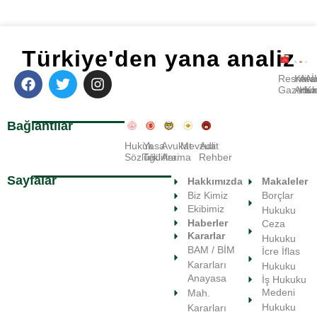
Türkiye'den yana analiz
Resmi
Kara
Avu
A
Gazete
Ara
Huk
Ka
Bağlantılar
Hukuk
Yasa
Avukat
Mevzuat
Adli
Sözlüğü
Teklifleri
Arama
Rehber
Sayfalar
Hakkımızda
Makaleler
Biz Kimiz
Borçlar
Ekibimiz
Hukuku
Haberler
Ceza
Kararlar
Hukuku
BAM / BİM
İcre İflas
Kararları
Hukuku
Anayasa
İş Hukuku
Medeni
Mah.
Hukuku
Kararları