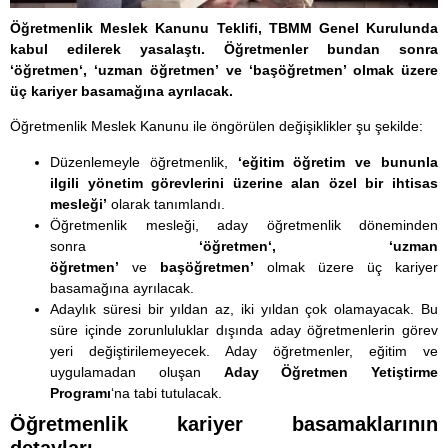
Öğretmenlik Meslek Kanunu Teklifi,
TBMM
Genel Kurulunda
kabul edilerek yasalaştı. Öğretmenler bundan sonra
‘
öğretmen
‘, ‘uzman öğretmen’ ve ‘başöğretmen’ olmak üzere
üç kariyer basamağına ayrılacak.
Öğretmenlik Meslek Kanunu ile öngörülen değişiklikler şu şekilde:
Düzenlemeyle öğretmenlik,
‘eğitim öğretim ve bununla
ilgili yönetim görevlerini üzerine alan özel bir ihtisas
mesleği’
olarak tanımlandı.
Öğretmenlik mesleği, aday öğretmenlik döneminden
sonra
‘
öğretmen
‘,
‘uzman
öğretmen’
ve
başöğretmen’
olmak üzere üç kariyer
basamağına ayrılacak.
Adaylık süresi bir yıldan az, iki yıldan çok olamayacak. Bu
süre içinde zorunluluklar dışında aday öğretmenlerin görev
yeri değiştirilemeyecek. Aday öğretmenler, eğitim ve
uygulamadan oluşan
Aday Öğretmen Yetiştirme
Programı
‘na tabi tutulacak.
Öğretmenlik kariyer basamaklarının
detayları