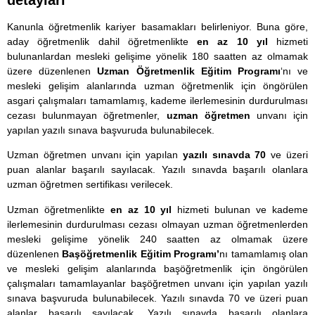
Kanunla öğretmenlik kariyer basamakları belirleniyor. Buna göre,
aday öğretmenlik dahil öğretmenlikte
en az 10 yıl
hizmeti
bulunanlardan mesleki gelişime yönelik 180 saatten az olmamak
üzere düzenlenen
Uzman Öğretmenlik Eğitim Programı
‘nı ve
mesleki gelişim alanlarında uzman öğretmenlik için öngörülen
asgari çalışmaları tamamlamış, kademe ilerlemesinin durdurulması
cezası bulunmayan öğretmenler,
uzman
öğretmen
unvanı için
yapılan yazılı sınava başvuruda bulunabilecek.
Uzman öğretmen unvanı için yapılan
yazılı sınavda 70
ve üzeri
puan alanlar başarılı sayılacak. Yazılı sınavda başarılı olanlara
uzman öğretmen sertifikası verilecek.
Uzman öğretmenlikte
en az 10 yıl
hizmeti bulunan ve kademe
ilerlemesinin durdurulması cezası olmayan uzman öğretmenlerden
mesleki gelişime yönelik 240 saatten az olmamak üzere
düzenlenen
Başöğretmenlik Eğitim Programı’
nı tamamlamış olan
ve mesleki gelişim alanlarında başöğretmenlik için öngörülen
çalışmaları tamamlayanlar başöğretmen unvanı için yapılan yazılı
sınava başvuruda bulunabilecek. Yazılı sınavda 70 ve üzeri puan
alanlar başarılı sayılacak. Yazılı sınavda başarılı olanlara