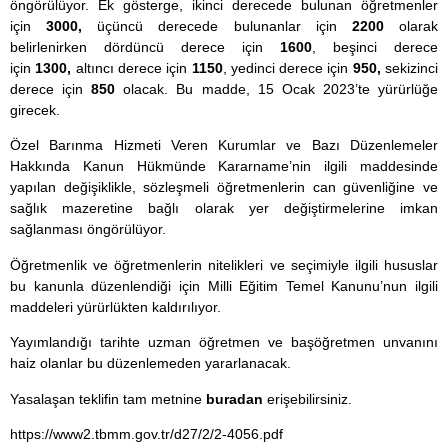
öngörülüyor. Ek gösterge, ikinci derecede bulunan öğretmenler
için
3000,
üçüncü derecede bulunanlar için
2200
olarak
belirlenirken dördüncü derece için
1600
, beşinci derece
için
1300,
altıncı derece için
1150
, yedinci derece için
950,
sekizinci
derece için
850
olacak. Bu madde, 15 Ocak 2023’te yürürlüğe
girecek.
Özel Barınma Hizmeti Veren Kurumlar ve Bazı Düzenlemeler
Hakkında Kanun Hükmünde Kararname’nin ilgili maddesinde
yapılan değişiklikle, sözleşmeli öğretmenlerin can güvenliğine ve
sağlık mazeretine bağlı olarak yer değiştirmelerine imkan
sağlanması öngörülüyor.
Öğretmenlik ve öğretmenlerin nitelikleri ve seçimiyle ilgili hususlar
bu kanunla düzenlendiği için Milli Eğitim Temel Kanunu’nun ilgili
maddeleri yürürlükten kaldırılıyor.
Yayımlandığı tarihte uzman öğretmen ve başöğretmen unvanını
haiz olanlar bu düzenlemeden yararlanacak.
Yasalaşan teklifin tam metnine
buradan
erişebilirsiniz.
https://www2.tbmm.gov.tr/d27/2/2-4056.pdf