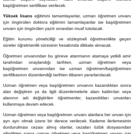
başöğretmen sertifikası verilecek.
Yüksek lisans
eğitimini tamamlayanlar, uzman öğretmen unvanı
için öngörülen doktora eğitimini tamamlayanlar ise başöğretmen
unvanı için öngörülen yazılı sınavdan muaf tutulacak.
Eğitim kurumu yöneticiliği ve sözleşmeli öğretmenlikte geçen
süreler öğretmenlik süresinin hesabında dikkate alınacak.
Öğretmen unvanından bu göreve atanmanın atamaya yetkili amir
tarafından onaylandığı tarihten, uzman öğretmen veya
başöğretmen unvanından ise uzman öğretmen/başöğretmen
sertifikasının düzenlendiği tarihten itibaren yararlanılacak.
Uzman öğretmen veya başöğretmen unvanını kazandıktan sonra
alan değiştiren ya da ilgili düzenlemelerle alanı kaldırılan veya
alanının adı değiştirilen öğretmenler, kazandıkları unvanları
kullanmaya devam edecek.
Uzman öğretmen veya başöğretmen unvanı alanlara her unvan için
ayrı ayrı olmak üzere bir derece verilecek. Kademe ilerlemesinin
durdurulması cezası almış olanlar, cezaları özlük dosyasından
silindikten sonra uzman öğretmen veya başöğretmen unvanı için