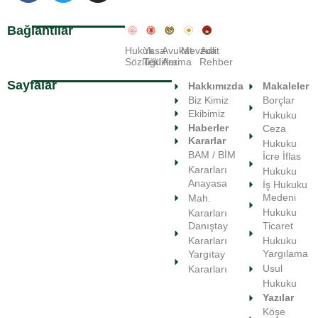
Bağlantılar
Hukuk
Yasa
Avukat
Mevzuat
Adli
Sözlüğü
Teklifleri
Arama
Rehber
Sayfalar
Hakkımızda
Makaleler
Biz Kimiz
Borçlar
Ekibimiz
Hukuku
Haberler
Ceza
Kararlar
Hukuku
BAM / BİM
İcre İflas
Kararları
Hukuku
Anayasa
İş Hukuku
Medeni
Mah.
Hukuku
Kararları
Ticaret
Danıştay
Hukuku
Kararları
Yargılama
Yargıtay
Usul
Kararları
Hukuku
Yazılar
Köşe