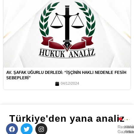
AV. ŞAFAK UĞURLU DERLEDI: “İŞÇININ HAKLI NEDENLE FESIH
SEBEPLERI”
04/12/2024
Türkiye'den yana analiz
Resmi
Kara
Avu
A
Gazete
Ara
Huk
Ka