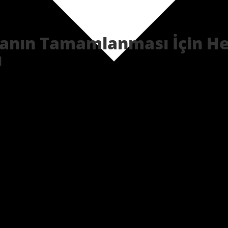
anın Tamamlanması İçin He
ı