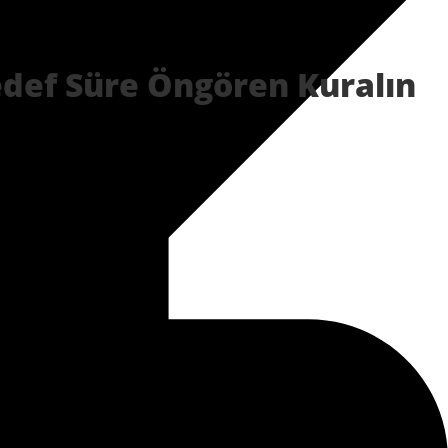
def Süre Öngören Kuralın