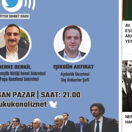
AV.
EŞ
AR
YE
NER
HA