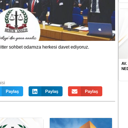
tter sohbet odamıza herkesi davet ediyoruz.
AV.
NE
isi
Paylaş
Paylaş
Paylaş