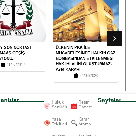
Y SON NOKTASI
ÜLKENIN PKK İLE
12 
 MAAŞ GEÇIŞ
MÜCADELESINDE HALKIN GAZ
TA
YONU...
BOMBASINDAN ETKILENMESI
DOL
HAK İHLALINI OLUŞTURMAZ-
11/07/2017
AYM KARARI
21/04/2020
antılar
Sayfalar
Hukuk
Resmi
Sözlüğü
Gazete
Yasa
Karar
Teklifleri
Arama