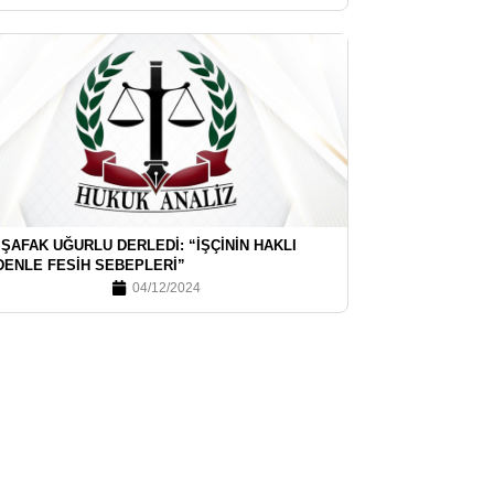
 ŞAFAK UĞURLU DERLEDI: “İŞÇININ HAKLI
DENLE FESIH SEBEPLERI”
04/12/2024