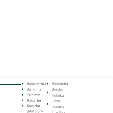
YILDIR SÜREN DAVADA
POLIS, GECE 22.00'DAN
RAF UZUN YARGILAMADAN
SONRA ALKOL SATIŞI
AYI TAZMINAT HAK EDER
YAPILDIĞINA İLIŞKIN ALICI
KILIĞINDA BÜFEYE TUZAK
06/06/2020
KURAMAZ
04/07/2020
Hakkımızda
Makaleler
Biz Kimiz
Borçlar
Ekibimiz
Hukuku
Haberler
Ceza
Kararlar
Hukuku
BAM / BİM
İcre İflas