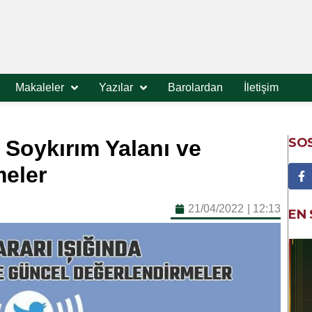
Makaleler
Yazılar
Barolardan
İletişim
SO
 Soykırım Yalanı ve
meler
21/04/2022
|
12:13
EN 