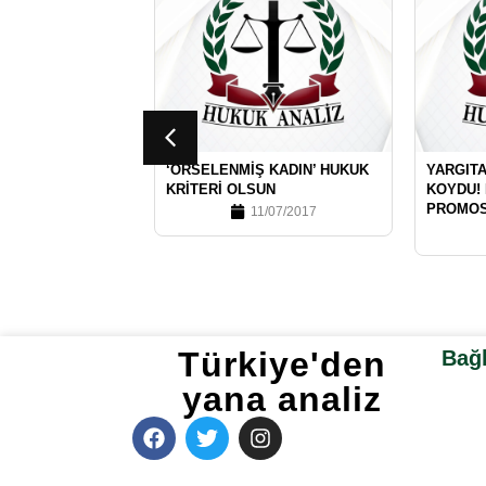
‘ÖRSELENMIŞ KADIN’ HUKUK
YARGITA
KRITERI OLSUN
KOYDU!
PROMOS
11/07/2017
Türkiye'den
Bağl
yana analiz