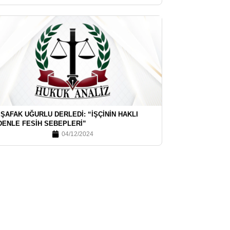
 ŞAFAK UĞURLU DERLEDI: “İŞÇININ HAKLI
DENLE FESIH SEBEPLERI”
04/12/2024