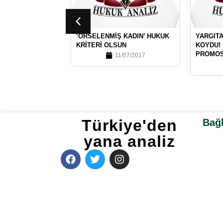
‘ÖRSELENMIŞ KADIN’ HUKUK
YARGITA
KRITERI OLSUN
KOYDU!
PROMOS
11/07/2017
Türkiye'den
Bağl
yana analiz