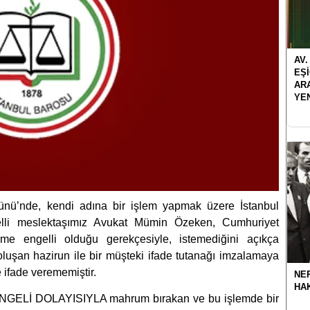
AV.
EŞ
AR
YE
ünü’nde, kendi adına bir işlem yapmak üzere İstanbul
elli meslektaşımız Avukat Mümin Özeken, Cumhuriyet
rme engelli olduğu gerekçesiyle, istemediğini açıkça
oluşan hazirun ile bir müşteki ifade tutanağı imzalamaya
e ifade verememiştir.
NER
HA
ENGELİ DOLAYISIYLA mahrum bırakan ve bu işlemde bir