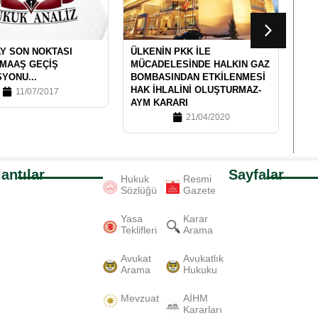
Y SON NOKTASI
ÜLKENIN PKK İLE
12 
 MAAŞ GEÇIŞ
MÜCADELESINDE HALKIN GAZ
TA
YONU...
BOMBASINDAN ETKILENMESI
DOL
HAK İHLALINI OLUŞTURMAZ-
11/07/2017
AYM KARARI
21/04/2020
antılar
Sayfalar
Hukuk
Resmi
Sözlüğü
Gazete
Yasa
Karar
Teklifleri
Arama
Avukat
Avukatlık
Arama
Hukuku
Mevzuat
AİHM
Kararları