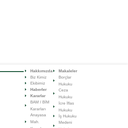
YILDIR SÜREN DAVADA
POLIS, GECE 22.00'DAN
RAF UZUN YARGILAMADAN
SONRA ALKOL SATIŞI
AYI TAZMINAT HAK EDER
YAPILDIĞINA İLIŞKIN ALICI
KILIĞINDA BÜFEYE TUZAK
06/06/2020
KURAMAZ
04/07/2020
Hakkımızda
Makaleler
Biz Kimiz
Borçlar
Ekibimiz
Hukuku
Haberler
Ceza
Kararlar
Hukuku
BAM / BİM
İcre İflas
Kararları
Hukuku
Anayasa
İş Hukuku
Mah.
Medeni