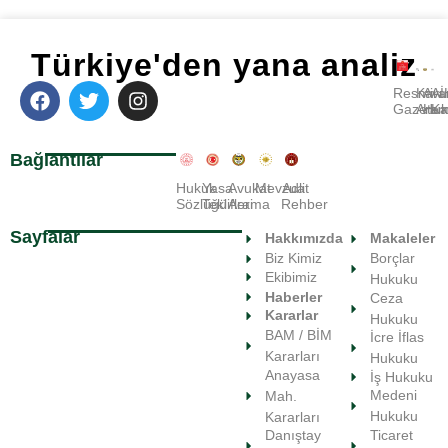
Türkiye'den yana analiz
Resmi
Kara
Avu
A
Gazete
Ara
Huk
Ka
Bağlantılar
Hukuk
Yasa
Avukat
Mevzuat
Adli
Sözlüğü
Teklifleri
Arama
Rehber
Sayfalar
Hakkımızda
Makaleler
Biz Kimiz
Borçlar
Ekibimiz
Hukuku
Haberler
Ceza
Kararlar
Hukuku
BAM / BİM
İcre İflas
Kararları
Hukuku
Anayasa
İş Hukuku
Medeni
Mah.
Hukuku
Kararları
Ticaret
Danıştay