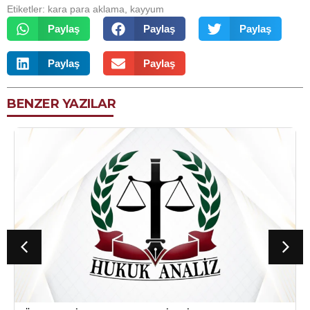
Etiketler:
kara para aklama
,
kayyum
Paylaş
Paylaş
Paylaş
Paylaş
Paylaş
BENZER YAZILAR