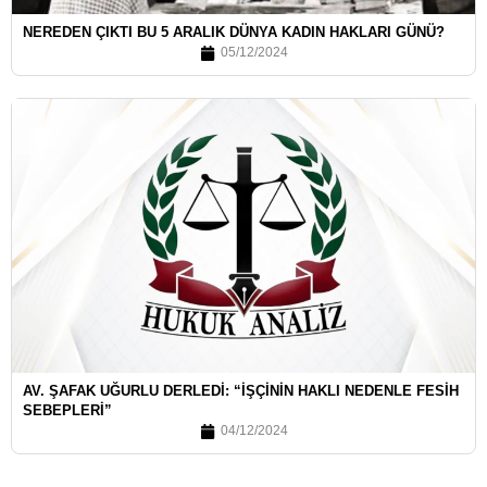
NEREDEN ÇIKTI BU 5 ARALIK DÜNYA KADIN HAKLARI GÜNÜ?
05/12/2024
AV. ŞAFAK UĞURLU DERLEDI: “İŞÇININ HAKLI NEDENLE FESIH
SEBEPLERI”
04/12/2024